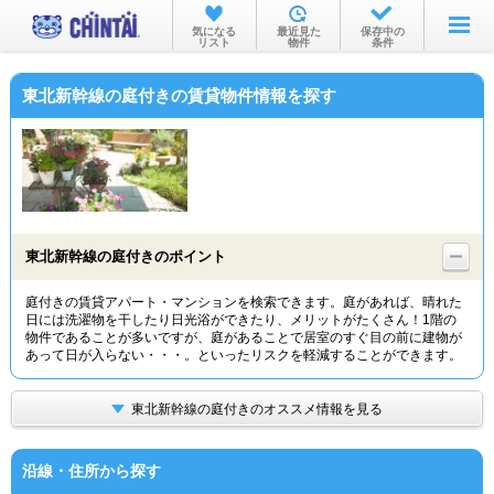
お部屋を探す
気になる
最近見た
保存中の
リスト
物件
条件
沿線・駅から
東北新幹線の庭付きの賃貸物件情報を探す
住所から
家賃相場から
通勤通学時間から
物件特集から
東北新幹線の庭付きのポイント
不動産会社から
庭付きの賃貸アパート・マンションを検索できます。庭があれば、晴れた
日には洗濯物を干したり日光浴ができたり、メリットがたくさん！1階の
TOP
物件であることが多いですが、庭があることで居室のすぐ目の前に建物が
あって日が入らない・・・。といったリスクを軽減することができます。
東北新幹線の庭付きのオススメ情報を見る
沿線・住所から探す