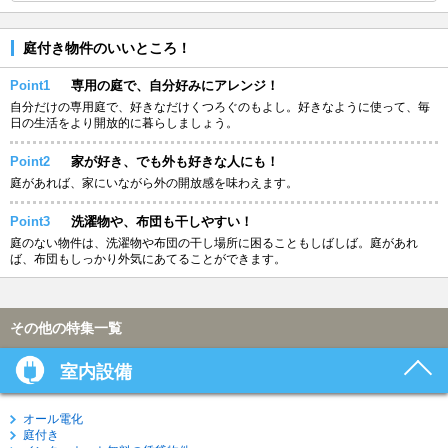
庭付き物件のいいところ！
Point1
専用の庭で、自分好みにアレンジ！
自分だけの専用庭で、好きなだけくつろぐのもよし。好きなように使って、毎
日の生活をより開放的に暮らしましょう。
Point2
家が好き、でも外も好きな人にも！
庭があれば、家にいながら外の開放感を味わえます。
Point3
洗濯物や、布団も干しやすい！
庭のない物件は、洗濯物や布団の干し場所に困ることもしばしば。庭があれ
ば、布団もしっかり外気にあてることができます。
その他の特集一覧
室内設備
オール電化
庭付き