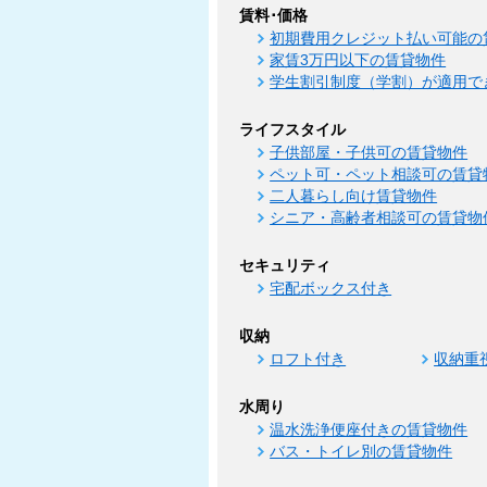
賃料･価格
初期費用クレジット払い可能の
家賃3万円以下の賃貸物件
学生割引制度（学割）が適用で
ライフスタイル
子供部屋・子供可の賃貸物件
ペット可・ペット相談可の賃貸
二人暮らし向け賃貸物件
シニア・高齢者相談可の賃貸物
セキュリティ
宅配ボックス付き
収納
ロフト付き
収納重
水周り
温水洗浄便座付きの賃貸物件
バス・トイレ別の賃貸物件