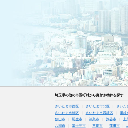
埼玉県の他の市区町村から庭付き物件を探す
さいたま市西区
さいたま市北区
さいた
さいたま市緑区
さいたま市岩槻区
川越
狭山市
羽生市
鴻巣市
深谷市
上
八潮市
富士見市
三郷市
蓮田市