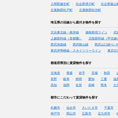
入間郡越生町
比企郡滑川町
比企郡嵐山
北葛飾郡杉戸町
北葛飾郡松伏町
埼玉県の沿線から庭付き物件を探す
京浜東北線・根岸線
湘南新宿ライン
武
上越新幹線（首都圏）
北陸新幹線（甲信越
西武池袋線
西武狭山線
西武山口線<レ
東武伊勢崎線・スカイツリーライン
東武日
都道府県別に賃貸物件を探す
北海道
青森
岩手
宮城
秋田
長野
岐阜
静岡
愛知
三重
滋
高知
福岡
佐賀
長崎
熊本
大
都市にこだわって賃貸物件を探す
札幌市
仙台市
さいたま市
千葉市
神戸市
岡山市
広島市
北九州市