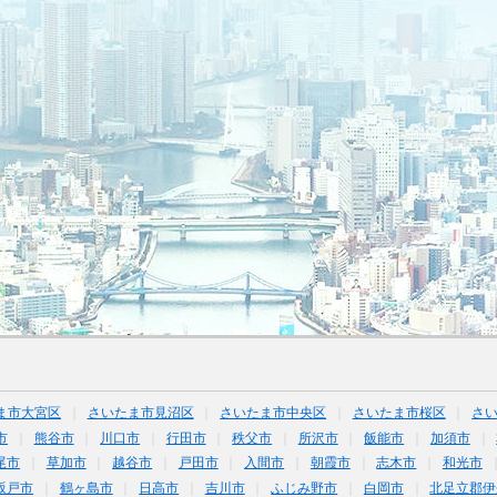
ま市大宮区
さいたま市見沼区
さいたま市中央区
さいたま市桜区
さ
市
熊谷市
川口市
行田市
秩父市
所沢市
飯能市
加須市
尾市
草加市
越谷市
戸田市
入間市
朝霞市
志木市
和光市
坂戸市
鶴ヶ島市
日高市
吉川市
ふじみ野市
白岡市
北足立郡伊