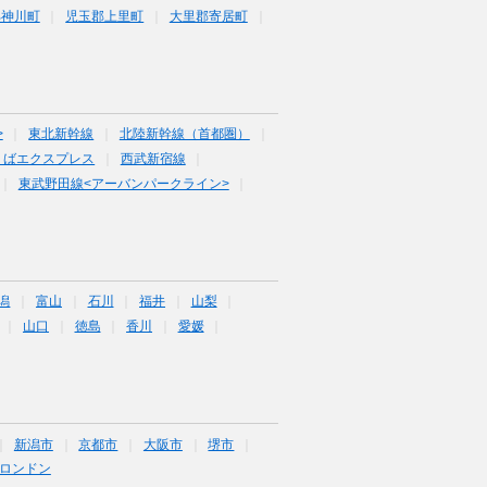
郡神川町
児玉郡上里町
大里郡寄居町
>
東北新幹線
北陸新幹線（首都圏）
くばエクスプレス
西武新宿線
東武野田線<アーバンパークライン>
潟
富山
石川
福井
山梨
山口
徳島
香川
愛媛
新潟市
京都市
大阪市
堺市
ロンドン