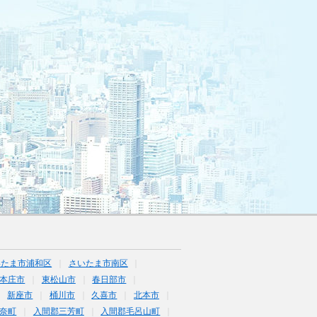
いたま市浦和区
さいたま市南区
本庄市
東松山市
春日部市
新座市
桶川市
久喜市
北本市
奈町
入間郡三芳町
入間郡毛呂山町