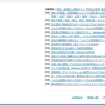
CHINTAI：
賃貸・部屋探し情報サイト
学生向け賃貸
海
[PR]
海外の不動産・賃貸情報ならエイブル海外店にお任
香港
｜
台湾
｜
高雄
｜
上海
｜
蘇州
｜
深セン
｜
広州
[PR]
海外不動産～投資・居住・別荘・資産分散～ならエ
[PR]
法人様向け海外赴任サポートならエイブルにお任せ
[PR]
こんなお部屋に泊まってみたい！そんなお部屋探し
[PR]
埼玉県の不動産オーナー様向けサイト「saitama.a
[PR]
学生の一人暮らし向け賃貸！「エイブル進学応援部
[PR]
過去の掲載物件も探せる！「エイブル賃貸物件アー
[PR]
賃貸物件の疑問解決！教えてエイブルAGENT
[PR]
賃貸生活の工夫を紹介！CHINTAI情報局
[PR]
女性の賃貸生活を応援！Woman.CHINTAI
[PR]
過去から現在に掲載された物件が探せるWoman.CH
[PR]
不動産賃貸仲介業務のプロ向けお役立ちメディア！CHIN
[PR]
引越し後に後悔しても大丈夫【CHINTAI安心パッ
[PR]
エイブル白馬五竜（Hakuba GORYU）長野県白
[PR]
賃貸経営・アパートマンション経営ならエイブルに
[PR]
安くて安心な単身引越し事業者を探すなら単身引越
[PR]
こんなお部屋に泊まってみたい！そんなお部屋探し
[PR]
MEO対策のビジネスプロフィールとストリートビ
お問合せ
地域一覧