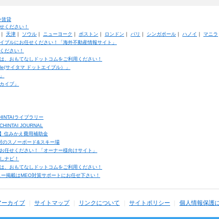
外賃貸
せください！
｜
天津
｜
ソウル
｜
ニューヨーク
｜
ボストン
｜
ロンドン
｜
パリ
｜
シンガポール
｜
ハノイ
｜
マニラ
イブルにお任せください！「海外不動産情報サイト」
ください！
は、おもてなしドットコムをご利用ください！
ble(サイタマ ドットエイブル）」
」
カイブ」
INTAIライブラリー
TAI JOURNAL
ク】住みかえ費用補助金
馬村のスノーボード&スキー場
お任せください！「オーナー様向けサイト」
しナビ！
は、おもてなしドットコムをご利用ください！
ュー掲載はMEO対策サポートにお任せ下さい！
アーカイブ
サイトマップ
リンクについて
サイトポリシー
個人情報保護