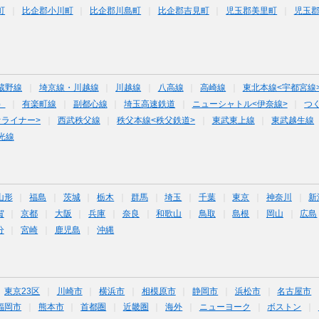
町
比企郡小川町
比企郡川島町
比企郡吉見町
児玉郡美里町
児玉
蔵野線
埼京線・川越線
川越線
八高線
高崎線
東北本線<宇都宮線
）
有楽町線
副都心線
埼玉高速鉄道
ニューシャトル<伊奈線>
つ
オライナー>
西武秩父線
秩父本線<秩父鉄道>
東武東上線
東武越生線
光線
山形
福島
茨城
栃木
群馬
埼玉
千葉
東京
神奈川
新
賀
京都
大阪
兵庫
奈良
和歌山
鳥取
島根
岡山
広島
分
宮崎
鹿児島
沖縄
東京23区
川崎市
横浜市
相模原市
静岡市
浜松市
名古屋市
福岡市
熊本市
首都圏
近畿圏
海外
ニューヨーク
ボストン