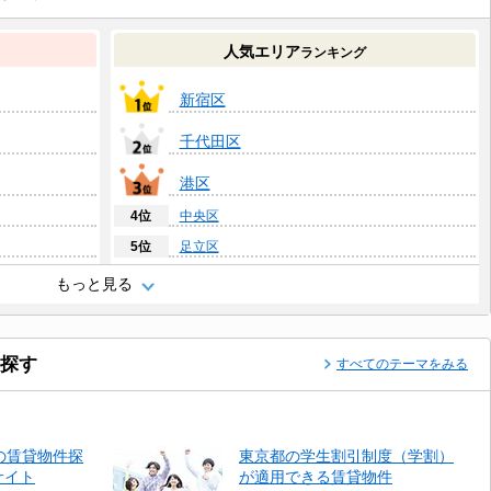
人気エリア
ランキング
新宿区
千代田区
港区
4位
中央区
5位
足立区
6位
八王子市
もっと見る
7位
大田区
8位
世田谷区
探す
すべてのテーマをみる
9位
青梅市
10位
練馬区
の賃貸物件探
東京都の学生割引制度（学割）
サイト
が適用できる賃貸物件