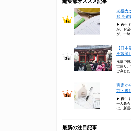
編集部オススメ記事
同棲カ
順 を
▶ 再生
が、お金
が、一緒
【日本
を散策
浅草で日
世通り、
ご存じだ
実家か
前・後
▶ 再生
一人暮ら
は、新居
最新の注目記事