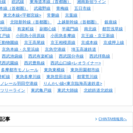
央線
総武線
東海道本線（首都圏）
湘南新宿ライン
本線（首都圏）
武蔵野線
青梅線
五日市線
東北本線<宇都宮線>
常磐線
京葉線
幹線
北陸新幹線（首都圏）
上越新幹線（首都圏）
銀座線
代田線
有楽町線
副都心線
半蔵門線
南北線
都営浅草線
江戸線
小田急小田原線
小田急多摩線
京王線・京王新線
王動物園線
京王高尾線
京王相模原線
京成本線
京成押上線
京急本線・久里浜線
京急空港線
埼玉高速鉄道
西武池袋線
西武有楽町線
西武国分寺線
西武拝島線
武西武園線
西武豊島線
西武山口線<レオライナー>
多摩都市モノレール
東急東横線
東急田園都市線
井町線
東急多摩川線
東急世田谷線
都電荒川線
モノレール羽田空港線
りんかい線<東京臨海高速鉄道>
イツリーライン
東武亀戸線
東武大師線
北総鉄道北総線
記事
CHINTAI情報局へ