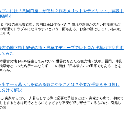
ップルには「共同口座」が便利？作るメリットやデメリット、開設手
徹底解説
する 同棲の生活費管理。共同口座は作るべき？ 憧れや期待が大きい同棲生活だ
の管理でトラブルになりやすいという一面もある。お金の話はしにくいものだ
に生活
最古の地下街】観光の街・浅草でディープでレトロな浅草地下商店街
してみた
本最古の地下街を探索してみない？ 世界に名だたる観光地・浅草。雷門、仲見
浅草寺といった名所のみならず、この街は〝日本最古〟の宝庫でもあることを
ろうか。
ら出て一人暮らしを始める時にやることは？必要な手続きを引越し
に分けて解説
する 実家から出て一人暮らしする際に必要な手続きとは？ 実家から出て、初めて
しをするときは期待とともにさまざまな不安が押し寄せてくるものだ。引越し
の契