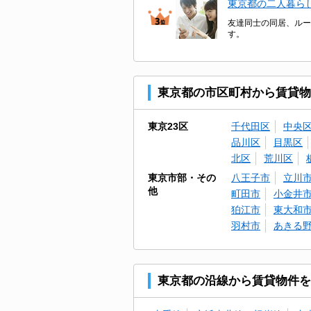
東京都の二人暮ら
友達同士の同居、ルー
す。
東京都の市区町村から賃貸物
東京23区
千代田区
中央
品川区
目黒区
北区
荒川区
東京市部・その
八王子市
立川
他
町田市
小金井
狛江市
東大和
羽村市
あきる
東京都の沿線から賃貸物件を