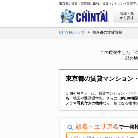
東京都の賃貸・部屋探し情報。賃貸マンション・賃貸ア
沿線・駅
から探す
CHINTAIトップ
東京都の賃貸情報
この度発生した「
一部の地
東京都
の
賃貸マンション
CHINTAIネットは、賃貸マンション・
所、地図や通勤通学先、さらには
約100種
ノラマ写真付きの物件
なら、気になる物件
駅名・エリア名
で一発