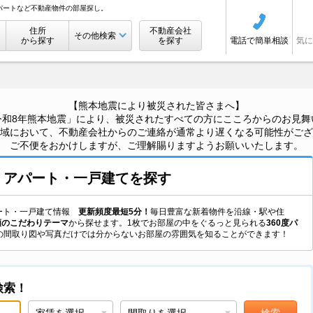
パートなど不動産物件の部屋探し。
住所
不動産会社
その他検索
から探す
を探す
電話で簡単相談
気に
【熊本地震により被災された皆さまへ】
令和8年熊本地震」により、被災されたすべての方にこころからのお見舞
域において、不動産会社からのご連絡が通常より遅くなる可能性がござ
ご不便をおかけしますが、ご理解賜りますようお願いいたします。
・アパート・一戸建て
を探す
アパート・一戸建て情報
更新頻度最短5分！
毎日豊富な新着物件を沿線・駅や住
類のこだわりテーマ
から探せます。1枚でお部屋の中をぐるっと見られる
360度パ
の間取り図や写真だけでは分からないお部屋の雰囲気を知ることができます！
検索！