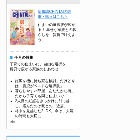
情報誌CHINTAIの詳
細・購入はこちら
住まいの選択肢が広が
る！ 幸せな家族との暮
らしを、賃貸で叶えよ
う
今月の特集
子育ての住まいに、自由な選択を
賃貸で広がる家族のしあわせ
妊娠を機に持ち家を検討。だけど今
は「賃貸がベストな選択肢」
暮らしやすい部屋、あたたかな街。
だから子育ても同じ住まいで
2人目の妊娠をきっかけに引っ越
し。選んだのは親との「近居」
将来を見越した2LDK。今は、夫婦
の時間も大切に
etc...