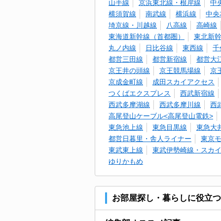
山手線
京浜東北線・根岸線
中
横須賀線
南武線
横浜線
中央
埼京線・川越線
八高線
高崎線
東海道新幹線（首都圏）
東北新
丸ノ内線
日比谷線
東西線
千
都営三田線
都営新宿線
都営大
京王井の頭線
京王競馬場線
京
京成金町線
成田スカイアクセス
つくばエクスプレス
西武新宿線
西武多摩湖線
西武多摩川線
西
高尾登山ケーブル<高尾登山電鉄>
東急池上線
東急目黒線
東急大
都営日暮里・舎人ライナー
東京
東武東上線
東武伊勢崎線・スカ
ゆりかもめ
お部屋探し・暮らしに役立つ