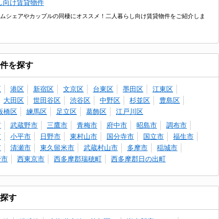
し向け賃貸物件
ムシェアやカップルの同棲にオススメ！二人暮らし向け賃貸物件をご紹介しま
件を探す
区
港区
新宿区
文京区
台東区
墨田区
江東区
大田区
世田谷区
渋谷区
中野区
杉並区
豊島区
板橋区
練馬区
足立区
葛飾区
江戸川区
市
武蔵野市
三鷹市
青梅市
府中市
昭島市
調布市
市
小平市
日野市
東村山市
国分寺市
国立市
福生市
市
清瀬市
東久留米市
武蔵村山市
多摩市
稲城市
野市
西東京市
西多摩郡瑞穂町
西多摩郡日の出町
探す