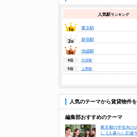
人気駅
ランキング
東京駅
新宿駅
池袋駅
4位
渋谷駅
5位
上野駅
6位
赤羽駅
7位
品川駅
8位
新橋駅
人気のテーマから賃貸物件を
9位
飯田橋駅
10位
北千住駅
編集部おすすめのテーマ
東京都の学生向け
し 1人暮らし応援