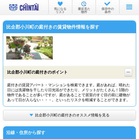
お部屋を探す
気になる
最近見た
保存中の
リスト
物件
条件
沿線・駅から
比企郡小川町の庭付きの賃貸物件情報を探す
住所から
家賃相場から
通勤通学時間から
物件特集から
比企郡小川町の庭付きのポイント
不動産会社から
庭付きの賃貸アパート・マンションを検索できます。庭があれば、晴れた
日には洗濯物を干したり日光浴ができたり、メリットがたくさん！1階の
TOP
物件であることが多いですが、庭があることで居室のすぐ目の前に建物が
あって日が入らない・・・。といったリスクを軽減することができます。
比企郡小川町の庭付きのオススメ情報を見る
沿線・住所から探す