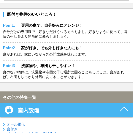
庭付き物件のいいところ！
Point1
専用の庭で、自分好みにアレンジ！
自分だけの専用庭で、好きなだけくつろぐのもよし。好きなように使って、毎
日の生活をより開放的に暮らしましょう。
Point2
家が好き、でも外も好きな人にも！
庭があれば、家にいながら外の開放感を味わえます。
Point3
洗濯物や、布団も干しやすい！
庭のない物件は、洗濯物や布団の干し場所に困ることもしばしば。庭があれ
ば、布団もしっかり外気にあてることができます。
その他の特集一覧
室内設備
オール電化
庭付き