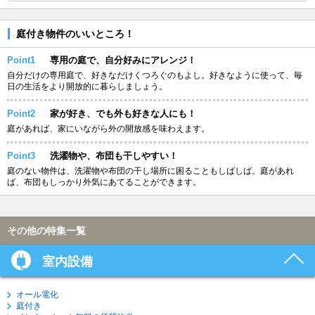
庭付き物件のいいところ！
Point1
専用の庭で、自分好みにアレンジ！
自分だけの専用庭で、好きなだけくつろぐのもよし。好きなように使って、毎
日の生活をより開放的に暮らしましょう。
Point2
家が好き、でも外も好きな人にも！
庭があれば、家にいながら外の開放感を味わえます。
Point3
洗濯物や、布団も干しやすい！
庭のない物件は、洗濯物や布団の干し場所に困ることもしばしば。庭があれ
ば、布団もしっかり外気にあてることができます。
その他の特集一覧
室内設備
オール電化
庭付き