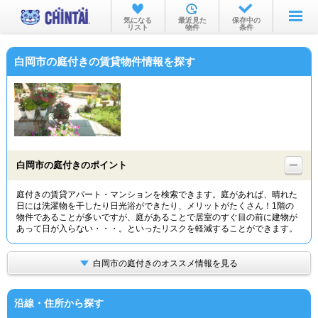
お部屋を探す
気になる
最近見た
保存中の
リスト
物件
条件
沿線・駅から
白岡市の庭付きの賃貸物件情報を探す
住所から
家賃相場から
通勤通学時間から
物件特集から
白岡市の庭付きのポイント
不動産会社から
庭付きの賃貸アパート・マンションを検索できます。庭があれば、晴れた
日には洗濯物を干したり日光浴ができたり、メリットがたくさん！1階の
TOP
物件であることが多いですが、庭があることで居室のすぐ目の前に建物が
あって日が入らない・・・。といったリスクを軽減することができます。
白岡市の庭付きのオススメ情報を見る
沿線・住所から探す