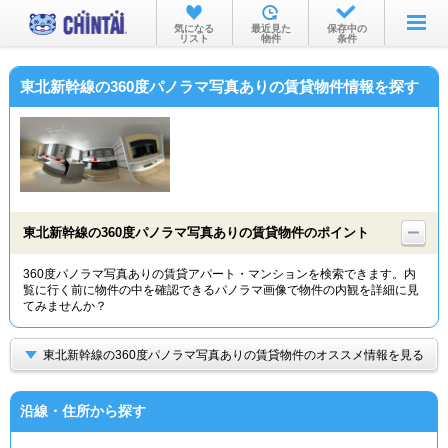
お部屋を探す
気になる
最近見た
保存中の
リスト
物件
条件
沿線・駅から
東北新幹線の360度パノラマ写真ありの賃貸物件情報を探す
住所から
家賃相場から
通勤通学時間から
物件特集から
東北新幹線の360度パノラマ写真ありの賃貸物件のポイント
不動産会社から
360度パノラマ写真ありの賃貸アパート・マンションを検索できます。内
覧に行く前に物件の中を確認できるパノラマ画像で物件の内観を詳細に見
TOP
てみませんか？
東北新幹線の360度パノラマ写真ありの賃貸物件のオススメ情報を見る
沿線・住所から探す