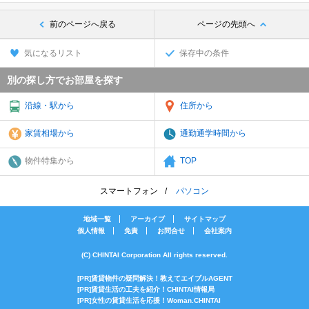
前のページへ戻る
ページの先頭へ
気になるリスト
保存中の条件
別の探し方でお部屋を探す
沿線・駅から
住所から
家賃相場から
通勤通学時間から
物件特集から
TOP
スマートフォン
パソコン
地域一覧
アーカイブ
サイトマップ
個人情報
免責
お問合せ
会社案内
(C) CHINTAI Corporation All rights reserved.
[PR]賃貸物件の疑問解決！教えてエイブルAGENT
[PR]賃貸生活の工夫を紹介！CHINTAI情報局
[PR]女性の賃貸生活を応援！Woman.CHINTAI