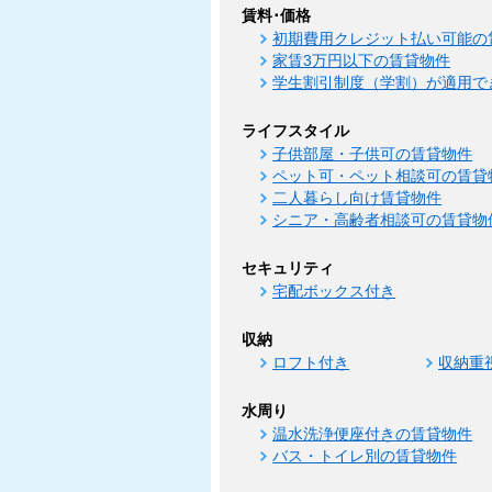
賃料･価格
初期費用クレジット払い可能の
家賃3万円以下の賃貸物件
学生割引制度（学割）が適用で
ライフスタイル
子供部屋・子供可の賃貸物件
ペット可・ペット相談可の賃貸
二人暮らし向け賃貸物件
シニア・高齢者相談可の賃貸物
セキュリティ
宅配ボックス付き
収納
ロフト付き
収納重
水周り
温水洗浄便座付きの賃貸物件
バス・トイレ別の賃貸物件