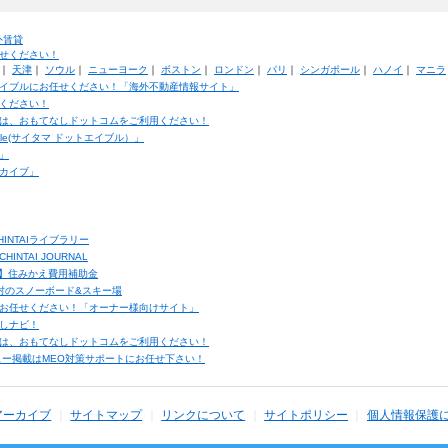
外賃貸
せください！
｜
天津
｜
ソウル
｜
ニューヨーク
｜
ボストン
｜
ロンドン
｜
パリ
｜
シンガポール
｜
ハノイ
｜
マニラ
イブルにお任せください！「海外不動産情報サイト」
ください！
は、おもてなしドットコムをご利用ください！
ble(サイタマ ドットエイブル）」
」
カイブ」
INTAIライブラリー
TAI JOURNAL
ク】住みかえ費用補助金
馬村のスノーボード&スキー場
お任せください！「オーナー様向けサイト」
しナビ！
は、おもてなしドットコムをご利用ください！
ュー掲載はMEO対策サポートにお任せ下さい！
アーカイブ
サイトマップ
リンクについて
サイトポリシー
個人情報保護