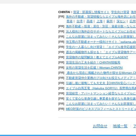
CHINTAI：
賃貸・部屋探し情報サイト
学生向け賃貸
海
[PR]
海外の不動産・賃貸情報ならエイブル海外店にお任
香港
｜
台湾
｜
高雄
｜
上海
｜
蘇州
｜
深セン
｜
広州
[PR]
海外不動産～投資・居住・別荘・資産分散～ならエ
[PR]
法人様向け海外赴任サポートならエイブルにお任せ
[PR]
こんなお部屋に泊まってみたい！そんなお部屋探し
[PR]
埼玉県の不動産オーナー様向けサイト「saitama.a
[PR]
学生の一人暮らし向け賃貸！「エイブル進学応援部
[PR]
過去の掲載物件も探せる！「エイブル賃貸物件アー
[PR]
賃貸物件の疑問解決！教えてエイブルAGENT
[PR]
賃貸生活の工夫を紹介！CHINTAI情報局
[PR]
女性の賃貸生活を応援！Woman.CHINTAI
[PR]
過去から現在に掲載された物件が探せるWoman.CH
[PR]
不動産賃貸仲介業務のプロ向けお役立ちメディア！CHIN
[PR]
引越し後に後悔しても大丈夫【CHINTAI安心パッ
[PR]
エイブル白馬五竜（Hakuba GORYU）長野県白
[PR]
賃貸経営・アパートマンション経営ならエイブルに
[PR]
安くて安心な単身引越し事業者を探すなら単身引越
[PR]
こんなお部屋に泊まってみたい！そんなお部屋探し
[PR]
MEO対策のビジネスプロフィールとストリートビ
お問合せ
地域一覧