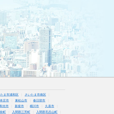
いたま市浦和区
さいたま市南区
本庄市
東松山市
春日部市
和光市
新座市
桶川市
久喜市
奈町
入間郡三芳町
入間郡毛呂山町