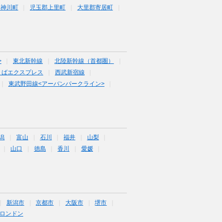
郡神川町
児玉郡上里町
大里郡寄居町
>
東北新幹線
北陸新幹線（首都圏）
くばエクスプレス
西武新宿線
東武野田線<アーバンパークライン>
潟
富山
石川
福井
山梨
山口
徳島
香川
愛媛
新潟市
京都市
大阪市
堺市
ロンドン