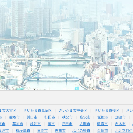
ま市大宮区
さいたま市見沼区
さいたま市中央区
さいたま市桜区
さ
市
熊谷市
川口市
行田市
秩父市
所沢市
飯能市
加須市
尾市
草加市
越谷市
蕨市
戸田市
入間市
朝霞市
志木市
坂戸市
鶴ヶ島市
日高市
吉川市
ふじみ野市
白岡市
北足立郡伊