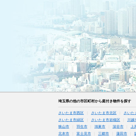
埼玉県の他の市区町村から庭付き物件を探す
さいたま市西区
さいたま市北区
さいた
さいたま市緑区
さいたま市岩槻区
川越
狭山市
羽生市
鴻巣市
深谷市
上
北本市
富士見市
三郷市
蓮田市