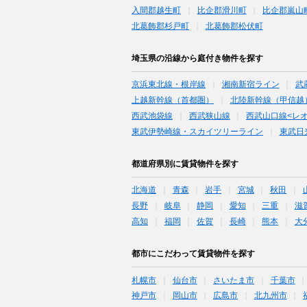
入間郡越生町
比企郡滑川町
比企郡嵐山
北葛飾郡杉戸町
北葛飾郡松伏町
埼玉県の沿線から庭付き物件を探す
京浜東北線・根岸線
湘南新宿ライン
武
上越新幹線（首都圏）
北陸新幹線（甲信越
西武池袋線
西武狭山線
西武山口線<レ
東武伊勢崎線・スカイツリーライン
東武日
都道府県別に賃貸物件を探す
北海道
青森
岩手
宮城
秋田
長野
岐阜
静岡
愛知
三重
滋
高知
福岡
佐賀
長崎
熊本
大
都市にこだわって賃貸物件を探す
札幌市
仙台市
さいたま市
千葉市
神戸市
岡山市
広島市
北九州市