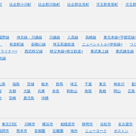
町
比企郡小川町
比企郡川島町
比企郡吉見町
児玉郡美里町
児玉
蔵野線
埼京線・川越線
川越線
八高線
高崎線
東北本線<宇都宮線
）
有楽町線
副都心線
埼玉高速鉄道
ニューシャトル<伊奈線>
つ
オライナー>
西武秩父線
秩父本線<秩父鉄道>
東武東上線
東武越生線
光線
山形
福島
茨城
栃木
群馬
埼玉
千葉
東京
神奈川
新
賀
京都
大阪
兵庫
奈良
和歌山
鳥取
島根
岡山
広島
分
宮崎
鹿児島
沖縄
東京23区
川崎市
横浜市
相模原市
静岡市
浜松市
名古屋市
福岡市
熊本市
首都圏
近畿圏
海外
ニューヨーク
ボストン