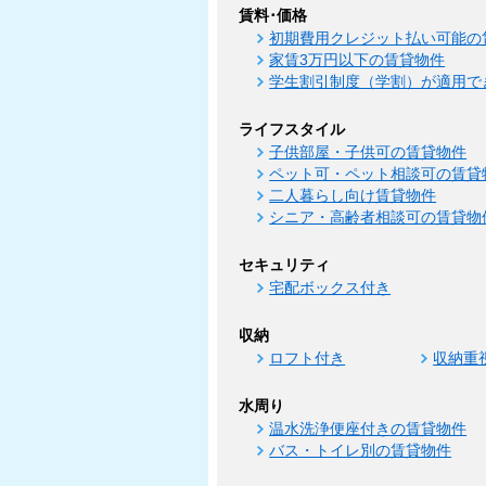
賃料･価格
初期費用クレジット払い可能の
家賃3万円以下の賃貸物件
学生割引制度（学割）が適用で
ライフスタイル
子供部屋・子供可の賃貸物件
ペット可・ペット相談可の賃貸
二人暮らし向け賃貸物件
シニア・高齢者相談可の賃貸物
セキュリティ
宅配ボックス付き
収納
ロフト付き
収納重
水周り
温水洗浄便座付きの賃貸物件
バス・トイレ別の賃貸物件