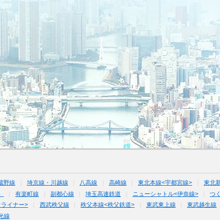
蔵野線
埼京線・川越線
八高線
高崎線
東北本線<宇都宮線>
東北
）
有楽町線
副都心線
埼玉高速鉄道
ニューシャトル<伊奈線>
つ
オライナー>
西武秩父線
秩父本線<秩父鉄道>
東武東上線
東武越生線
光線