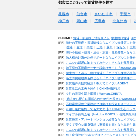
都市にこだわって賃貸物件を探す
札幌市
仙台市
さいたま市
千葉市
神戸市
岡山市
広島市
北九州市
CHINTAI：
賃貸・部屋探し情報サイト
学生向け賃貸
海
[PR]
海外の不動産・賃貸情報ならエイブル海外店にお任
香港
｜
台湾
｜
高雄
｜
上海
｜
蘇州
｜
深セン
｜
広州
[PR]
海外不動産～投資・居住・別荘・資産分散～ならエ
[PR]
法人様向け海外赴任サポートならエイブルにお任せ
[PR]
こんなお部屋に泊まってみたい！そんなお部屋探し
[PR]
埼玉県の不動産オーナー様向けサイト「saitama.a
[PR]
学生の一人暮らし向け賃貸！「エイブル進学応援部
[PR]
過去の掲載物件も探せる！「エイブル賃貸物件アー
[PR]
賃貸物件の疑問解決！教えてエイブルAGENT
[PR]
賃貸生活の工夫を紹介！CHINTAI情報局
[PR]
女性の賃貸生活を応援！Woman.CHINTAI
[PR]
過去から現在に掲載された物件が探せるWoman.CH
[PR]
不動産賃貸仲介業務のプロ向けお役立ちメディア！CHIN
[PR]
引越し後に後悔しても大丈夫【CHINTAI安心パッ
[PR]
エイブル白馬五竜（Hakuba GORYU）長野県白
[PR]
賃貸経営・アパートマンション経営ならエイブルに
[PR]
安くて安心な単身引越し事業者を探すなら単身引越
[PR]
こんなお部屋に泊まってみたい！そんなお部屋探し
[PR]
MEO対策のビジネスプロフィールとストリートビ