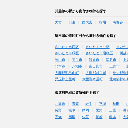
川越線の駅から庭付き物件を探す
大宮
日進
西大宮
指扇
南古谷
埼玉県の市区町村から庭付き物件を探す
さいたま市西区
さいたま市北区
さいた
さいたま市緑区
さいたま市岩槻区
川越
狭山市
羽生市
鴻巣市
深谷市
上
北本市
八潮市
富士見市
三郷市
入間郡毛呂山町
入間郡越生町
比企郡滑
児玉郡上里町
大里郡寄居町
北葛飾郡杉
都道府県別に賃貸物件を探す
北海道
青森
岩手
宮城
秋田
長野
岐阜
静岡
愛知
三重
滋
高知
福岡
佐賀
長崎
熊本
大