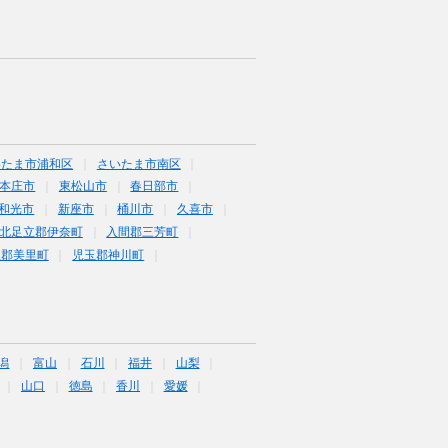
いたま市浦和区
さいたま市南区
本庄市
東松山市
春日部市
和光市
新座市
桶川市
久喜市
北足立郡伊奈町
入間郡三芳町
玉郡美里町
児玉郡神川町
潟
富山
石川
福井
山梨
山口
徳島
香川
愛媛