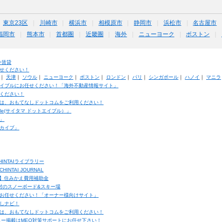
東京23区
川崎市
横浜市
相模原市
静岡市
浜松市
名古屋市
福岡市
熊本市
首都圏
近畿圏
海外
ニューヨーク
ボストン
外賃貸
せください！
｜
天津
｜
ソウル
｜
ニューヨーク
｜
ボストン
｜
ロンドン
｜
パリ
｜
シンガポール
｜
ハノイ
｜
マニラ
イブルにお任せください！「海外不動産情報サイト」
ください！
は、おもてなしドットコムをご利用ください！
ble(サイタマ ドットエイブル）」
」
カイブ」
INTAIライブラリー
TAI JOURNAL
ク】住みかえ費用補助金
馬村のスノーボード&スキー場
お任せください！「オーナー様向けサイト」
しナビ！
は、おもてなしドットコムをご利用ください！
ュー掲載はMEO対策サポートにお任せ下さい！