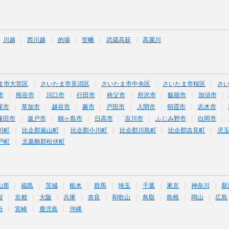
川越
西川越
的場
笠幡
武蔵高萩
高麗川
ま市大宮区
さいたま市見沼区
さいたま市中央区
さいたま市桜区
さ
市
熊谷市
川口市
行田市
秩父市
所沢市
飯能市
加須市
尾市
草加市
越谷市
蕨市
戸田市
入間市
朝霞市
志木市
蓮田市
坂戸市
鶴ヶ島市
日高市
吉川市
ふじみ野市
白岡市
川町
比企郡嵐山町
比企郡小川町
比企郡川島町
比企郡吉見町
児
戸町
北葛飾郡松伏町
山形
福島
茨城
栃木
群馬
埼玉
千葉
東京
神奈川
新
賀
京都
大阪
兵庫
奈良
和歌山
鳥取
島根
岡山
広島
分
宮崎
鹿児島
沖縄