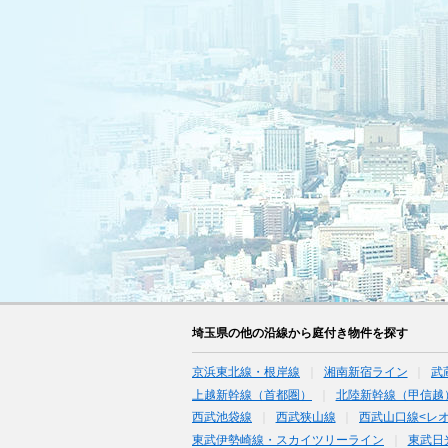
埼玉県の他の沿線から庭付き物件を探す
京浜東北線・根岸線
湘南新宿ライン
武
上越新幹線（首都圏）
北陸新幹線（甲信越
西武池袋線
西武狭山線
西武山口線<レ
東武伊勢崎線・スカイツリーライン
東武日