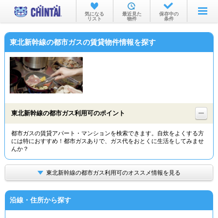
お部屋を探す
気になる
最近見た
保存中の
リスト
物件
条件
沿線・駅から
東北新幹線の都市ガスの賃貸物件情報を探す
住所から
家賃相場から
通勤通学時間から
物件特集から
東北新幹線の都市ガス利用可のポイント
不動産会社から
都市ガスの賃貸アパート・マンションを検索できます。自炊をよくする方
には特におすすめ！都市ガスありで、ガス代をおとくに生活をしてみませ
TOP
んか？
東北新幹線の都市ガス利用可のオススメ情報を見る
沿線・住所から探す