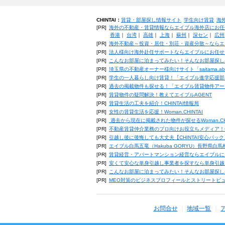
CHINTAI：
賃貸・部屋探し情報サイト
学生向け賃貸
海
[PR]
海外の不動産・賃貸情報ならエイブル海外店にお任
香港
｜
台湾
｜
高雄
｜
上海
｜
蘇州
｜
深セン
｜
広州
[PR]
海外不動産～投資・居住・別荘・資産分散～ならエ
[PR]
法人様向け海外赴任サポートならエイブルにお任せ
[PR]
こんなお部屋に泊まってみたい！そんなお部屋探し
[PR]
埼玉県の不動産オーナー様向けサイト「saitama.a
[PR]
学生の一人暮らし向け賃貸！「エイブル進学応援部
[PR]
過去の掲載物件も探せる！「エイブル賃貸物件アー
[PR]
賃貸物件の疑問解決！教えてエイブルAGENT
[PR]
賃貸生活の工夫を紹介！CHINTAI情報局
[PR]
女性の賃貸生活を応援！Woman.CHINTAI
[PR]
過去から現在に掲載された物件が探せるWoman.CH
[PR]
不動産賃貸仲介業務のプロ向けお役立ちメディア！CHIN
[PR]
引越し後に後悔しても大丈夫【CHINTAI安心パッ
[PR]
エイブル白馬五竜（Hakuba GORYU）長野県白
[PR]
賃貸経営・アパートマンション経営ならエイブルに
[PR]
安くて安心な単身引越し事業者を探すなら単身引越
[PR]
こんなお部屋に泊まってみたい！そんなお部屋探し
[PR]
MEO対策のビジネスプロフィールとストリートビ
お問合せ
地域一覧