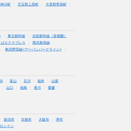
郡神川町
児玉郡上里町
大里郡寄居町
>
東北新幹線
北陸新幹線（首都圏）
くばエクスプレス
西武新宿線
東武野田線<アーバンパークライン>
潟
富山
石川
福井
山梨
山口
徳島
香川
愛媛
新潟市
京都市
大阪市
堺市
ロンドン