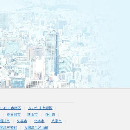
さいたま市南区
さいたま市緑区
春日部市
狭山市
羽生市
桶川市
久喜市
北本市
八潮市
間郡三芳町
入間郡毛呂山町