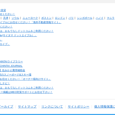
外賃貸
せください！
｜
天津
｜
ソウル
｜
ニューヨーク
｜
ボストン
｜
ロンドン
｜
パリ
｜
シンガポール
｜
ハノイ
｜
マニラ
イブルにお任せください！「海外不動産情報サイト」
ください！
は、おもてなしドットコムをご利用ください！
ble(サイタマ ドットエイブル）」
」
カイブ」
INTAIライブラリー
TAI JOURNAL
ク】住みかえ費用補助金
馬村のスノーボード&スキー場
お任せください！「オーナー様向けサイト」
しナビ！
は、おもてなしドットコムをご利用ください！
ュー掲載はMEO対策サポートにお任せ下さい！
アーカイブ
サイトマップ
リンクについて
サイトポリシー
個人情報保護