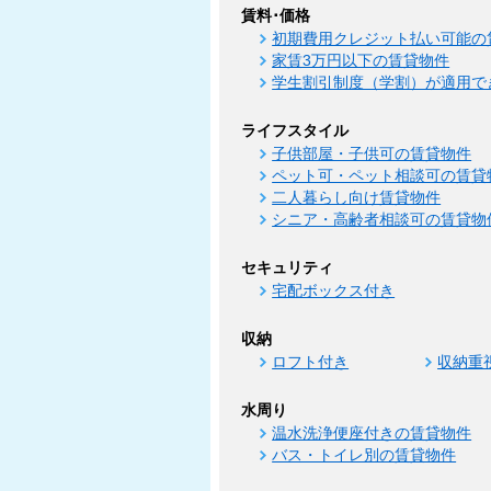
賃料･価格
初期費用クレジット払い可能の
家賃3万円以下の賃貸物件
学生割引制度（学割）が適用で
ライフスタイル
子供部屋・子供可の賃貸物件
ペット可・ペット相談可の賃貸
二人暮らし向け賃貸物件
シニア・高齢者相談可の賃貸物
セキュリティ
宅配ボックス付き
収納
ロフト付き
収納重
水周り
温水洗浄便座付きの賃貸物件
バス・トイレ別の賃貸物件