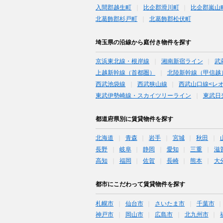
入間郡越生町
比企郡滑川町
比企郡嵐山
北葛飾郡杉戸町
北葛飾郡松伏町
埼玉県の沿線から庭付き物件を探す
京浜東北線・根岸線
湘南新宿ライン
武
上越新幹線（首都圏）
北陸新幹線（甲信越
西武池袋線
西武狭山線
西武山口線<レ
東武伊勢崎線・スカイツリーライン
東武日
都道府県別に賃貸物件を探す
北海道
青森
岩手
宮城
秋田
長野
岐阜
静岡
愛知
三重
滋
高知
福岡
佐賀
長崎
熊本
大
都市にこだわって賃貸物件を探す
札幌市
仙台市
さいたま市
千葉市
神戸市
岡山市
広島市
北九州市