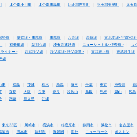
町
比企郡小川町
比企郡川島町
比企郡吉見町
児玉郡美里町
児玉
蔵野線
埼京線・川越線
川越線
八高線
高崎線
東北本線<宇都宮線
）
有楽町線
副都心線
埼玉高速鉄道
ニューシャトル<伊奈線>
つ
オライナー>
西武秩父線
秩父本線<秩父鉄道>
東武東上線
東武越生線
光線
山形
福島
茨城
栃木
群馬
埼玉
千葉
東京
神奈川
新
賀
京都
大阪
兵庫
奈良
和歌山
鳥取
島根
岡山
広島
分
宮崎
鹿児島
沖縄
東京23区
川崎市
横浜市
相模原市
静岡市
浜松市
名古屋市
福岡市
熊本市
首都圏
近畿圏
海外
ニューヨーク
ボストン