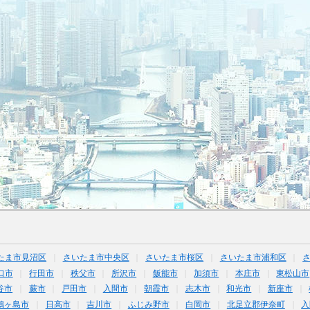
たま市見沼区
さいたま市中央区
さいたま市桜区
さいたま市浦和区
口市
行田市
秩父市
所沢市
飯能市
加須市
本庄市
東松山市
谷市
蕨市
戸田市
入間市
朝霞市
志木市
和光市
新座市
鶴ヶ島市
日高市
吉川市
ふじみ野市
白岡市
北足立郡伊奈町
入