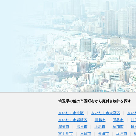
埼玉県の他の市区町村から庭付き物件を探す
さいたま市北区
さいたま市大宮区
さい
さいたま市岩槻区
川越市
熊谷市
川
鴻巣市
深谷市
上尾市
草加市
越
富士見市
三郷市
蓮田市
坂戸市