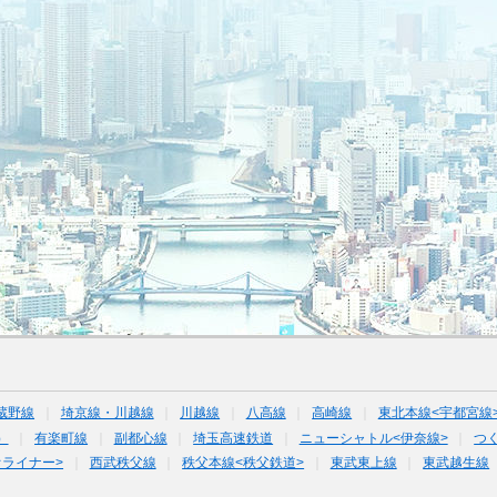
蔵野線
埼京線・川越線
川越線
八高線
高崎線
東北本線<宇都宮線
）
有楽町線
副都心線
埼玉高速鉄道
ニューシャトル<伊奈線>
つ
オライナー>
西武秩父線
秩父本線<秩父鉄道>
東武東上線
東武越生線