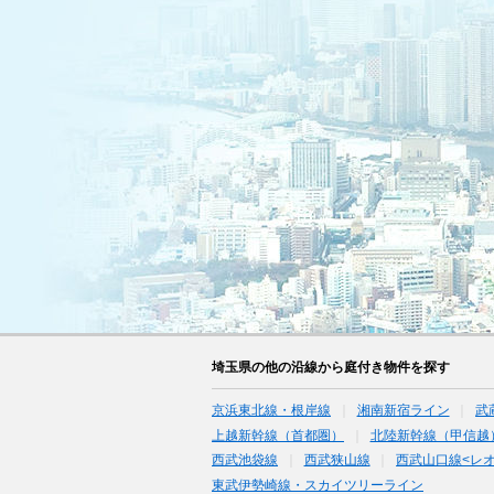
埼玉県の他の沿線から庭付き物件を探す
京浜東北線・根岸線
湘南新宿ライン
武
上越新幹線（首都圏）
北陸新幹線（甲信越
西武池袋線
西武狭山線
西武山口線<レ
東武伊勢崎線・スカイツリーライン