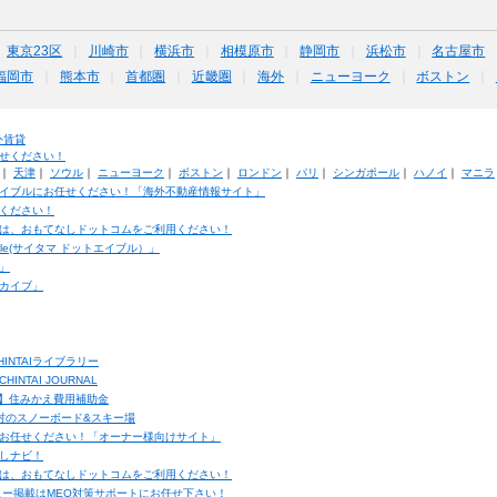
東京23区
川崎市
横浜市
相模原市
静岡市
浜松市
名古屋市
福岡市
熊本市
首都圏
近畿圏
海外
ニューヨーク
ボストン
外賃貸
せください！
｜
天津
｜
ソウル
｜
ニューヨーク
｜
ボストン
｜
ロンドン
｜
パリ
｜
シンガポール
｜
ハノイ
｜
マニラ
イブルにお任せください！「海外不動産情報サイト」
ください！
は、おもてなしドットコムをご利用ください！
ble(サイタマ ドットエイブル）」
」
カイブ」
INTAIライブラリー
TAI JOURNAL
ク】住みかえ費用補助金
馬村のスノーボード&スキー場
お任せください！「オーナー様向けサイト」
しナビ！
は、おもてなしドットコムをご利用ください！
ュー掲載はMEO対策サポートにお任せ下さい！