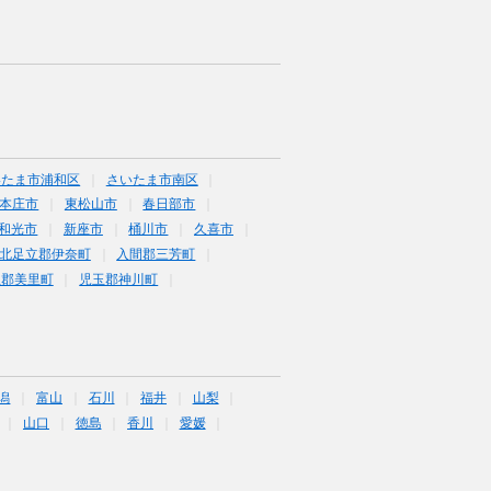
いたま市浦和区
さいたま市南区
本庄市
東松山市
春日部市
和光市
新座市
桶川市
久喜市
北足立郡伊奈町
入間郡三芳町
玉郡美里町
児玉郡神川町
潟
富山
石川
福井
山梨
山口
徳島
香川
愛媛