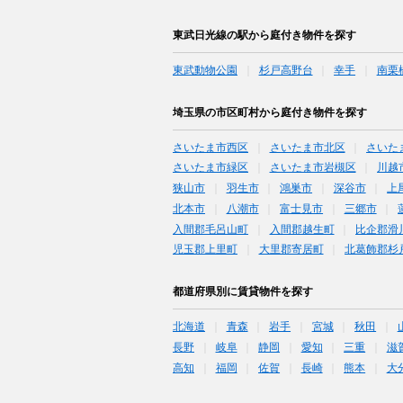
東武日光線の駅から庭付き物件を探す
東武動物公園
杉戸高野台
幸手
南栗
埼玉県の市区町村から庭付き物件を探す
さいたま市西区
さいたま市北区
さいた
さいたま市緑区
さいたま市岩槻区
川越
狭山市
羽生市
鴻巣市
深谷市
上
北本市
八潮市
富士見市
三郷市
入間郡毛呂山町
入間郡越生町
比企郡滑
児玉郡上里町
大里郡寄居町
北葛飾郡杉
都道府県別に賃貸物件を探す
北海道
青森
岩手
宮城
秋田
長野
岐阜
静岡
愛知
三重
滋
高知
福岡
佐賀
長崎
熊本
大