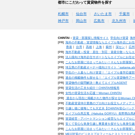
都市にこだわって賃貸物件を探す
札幌市
仙台市
さいたま市
千葉市
神戸市
岡山市
広島市
北九州市
CHINTAI：
賃貸・部屋探し情報サイト
学生向け賃貸
海
[PR]
海外の不動産・賃貸情報ならエイブル海外店にお任
香港
｜
台湾
｜
高雄
｜
上海
｜
蘇州
｜
深セン
｜
広州
[PR]
海外不動産～投資・居住・別荘・資産分散～ならエ
[PR]
法人様向け海外赴任サポートならエイブルにお任せ
[PR]
こんなお部屋に泊まってみたい！そんなお部屋探し
[PR]
埼玉県の不動産オーナー様向けサイト「saitama.a
[PR]
学生の一人暮らし向け賃貸！「エイブル進学応援部
[PR]
過去の掲載物件も探せる！「エイブル賃貸物件アー
[PR]
賃貸物件の疑問解決！教えてエイブルAGENT
[PR]
賃貸生活の工夫を紹介！CHINTAI情報局
[PR]
女性の賃貸生活を応援！Woman.CHINTAI
[PR]
過去から現在に掲載された物件が探せるWoman.CH
[PR]
不動産賃貸仲介業務のプロ向けお役立ちメディア！CHIN
[PR]
引越し後に後悔しても大丈夫【CHINTAI安心パッ
[PR]
エイブル白馬五竜（Hakuba GORYU）長野県白
[PR]
賃貸経営・アパートマンション経営ならエイブルに
[PR]
安くて安心な単身引越し事業者を探すなら単身引越
[PR]
こんなお部屋に泊まってみたい！そんなお部屋探し
[PR]
MEO対策のビジネスプロフィールとストリートビ