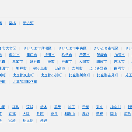
橋
栗橋
新古河
ま市大宮区
さいたま市見沼区
さいたま市中央区
さいたま市桜区
さ
市
熊谷市
川口市
行田市
秩父市
所沢市
飯能市
加須市
尾市
草加市
越谷市
蕨市
戸田市
入間市
朝霞市
志木市
蓮田市
坂戸市
鶴ヶ島市
日高市
吉川市
ふじみ野市
白岡市
川町
比企郡嵐山町
比企郡小川町
比企郡川島町
比企郡吉見町
児
戸町
北葛飾郡松伏町
山形
福島
茨城
栃木
群馬
埼玉
千葉
東京
神奈川
新
賀
京都
大阪
兵庫
奈良
和歌山
鳥取
島根
岡山
広島
分
宮崎
鹿児島
沖縄