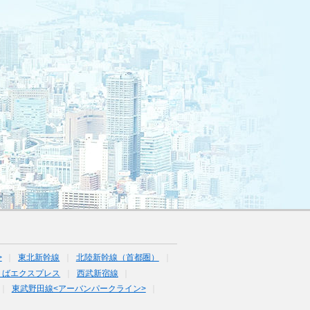
>
東北新幹線
北陸新幹線（首都圏）
くばエクスプレス
西武新宿線
東武野田線<アーバンパークライン>