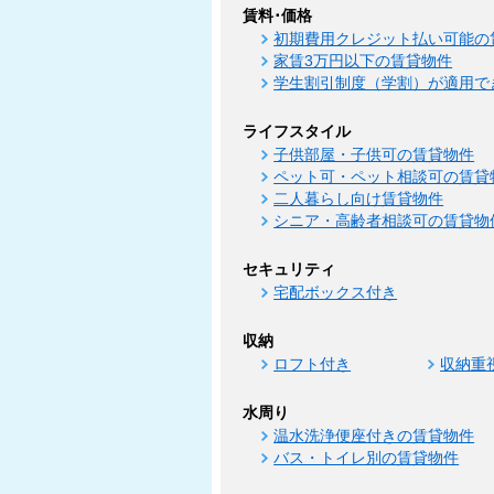
賃料･価格
初期費用クレジット払い可能の
家賃3万円以下の賃貸物件
学生割引制度（学割）が適用で
ライフスタイル
子供部屋・子供可の賃貸物件
ペット可・ペット相談可の賃貸
二人暮らし向け賃貸物件
シニア・高齢者相談可の賃貸物
セキュリティ
宅配ボックス付き
収納
ロフト付き
収納重
水周り
温水洗浄便座付きの賃貸物件
バス・トイレ別の賃貸物件