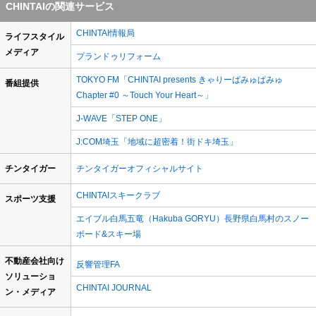
CHINTAIの関連サービス
CHINTAI情報局
ライフスタイル
メディア
プランドゥリフォーム
TOKYO FM「CHINTAI presents きゃりーぱみゅぱみゅ
番組提供
Chapter #0 ～Touch Your Heart～」
J-WAVE「STEP ONE」
J:COM埼玉「地域に超密着！街ドキ埼玉」
チンタイガー
チンタイガーオフィシャルサイト
CHINTAIスキークラブ
スポーツ支援
エイブル白馬五竜（Hakuba GORYU）長野県白馬村のスノー
ボード&スキー場
不動産会社向け
反響管理FA
ソリューショ
CHINTAI JOURNAL
ン・メディア