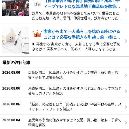
【日本最古の地下街】観光の街・浅草でデ
ィープでレトロな浅草地下商店街を散策…
浅草で日本最古の地下街を探索してみない？ 世界に名だ
たる観光地・浅草。雷門、仲見世通り、浅草寺といった…
実家から出て一人暮らしを始める時にやる
ことは？必要な手続きを引越し前・後に…
▶ 再生する 実家から出て一人暮らしする際に必要な手続
きとは？ 実家から出て、初めて一人暮らしをするとき…
最新の注目記事
2026.08.06
広島駅周辺（広島県）の住みやすさは？交通・買い物・治
安・子育て環境を解説
2026.08.06
尾道駅周辺（広島県）の住みやすさは？坂が多いって本当？
暮らしのリアルを解説
2026.08.06
「新築」の定義とは？「築浅」との違いや築年数の基準、メ
リット・デメリットを解説！
2026.08.04
鹿児島市宇宿の住みやすさは？交通・買い物・治安・子育て
環境を解説