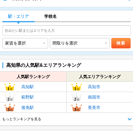
駅・エリア
学校名
高知県の人気駅&エリアランキング
人気駅ランキング
人気エリアランキング
高知駅
高知市
薊野駅
南国市
後免駅
香美市
4位
入明駅
4位
香南市
もっとランキングを見る
5位
円行寺口駅
5位
土佐市