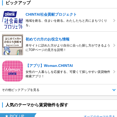
ピックアップ
6位
土佐一宮駅
6位
-
7位
土佐山田駅
7位
-
CHINTAI社会貢献プロジェクト
地域を創る、住まいを創る。わたしたちと共にまちづくり
8位
山田西町駅
8位
-
を。
9位
布師田駅
9位
-
初めての方のお役立ち情報
10位
高知商業前駅
10位
-
本サイトに訪れた方がより自分に合った探し方ができるよう
にTOPページの見方を説明！
【アプリ】Woman.CHINTAI
女性の一人暮らしを応援する、可愛くて探しやすい賃貸物件
検索アプリ！
その他ピックアップを見る
人気のテーマから賃貸物件を探す
すべてのテーマを見る