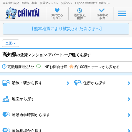
高知県の賃貸・部屋探し情報。賃貸マンション・賃貸アパートなど不動産物件の部屋探し。
気になる
最近見た
保存中の
リスト
物件
条件
【熊本地震により被災された皆さまへ】
全国へ
高知県
の賃貸マンション·アパート·一戸建てを探す
更新頻度最短5分
LINEお問合せ可
約100種のテーマから探せる
沿線・駅から探す
住所から探す
地図から探す
通勤通学時間から探す
家賃相場から探す