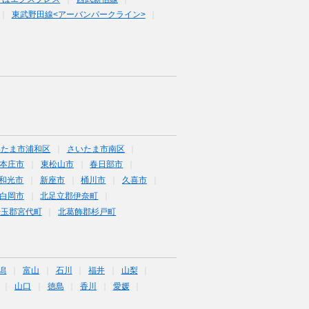
東武野田線<アーバンパークライン>
いたま市浦和区
さいたま市南区
本庄市
東松山市
春日部市
和光市
新座市
桶川市
久喜市
白岡市
北足立郡伊奈町
埼玉郡宮代町
北葛飾郡杉戸町
潟
富山
石川
福井
山梨
山口
徳島
香川
愛媛