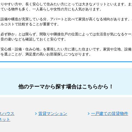
なりやすい方や、長く安心して住みたい方にとっては大きなメリットといえます。ま
っている物件も多く、一人暮らしや女性の方にも人気があります。
は設備や構造が充実している分、アパートと比べて家賃が高くなる傾向があります。
タルコストで比較することが重要です。
＝必ず静か」とは限らず、間取りや隣接住戸の位置によっては生活音が気になるケー
る音の違いなども確認しておくと安心です。
「安心感・設備・住み心地」を重視したい方に適した住まいです。家賃や立地、設備
件を選ぶことが、満足度の高いお部屋探しにつながります。
他のテーマから探す場合はこちらから！
スハウス
賃貸マンション
一戸建ての賃貸物件
ネット