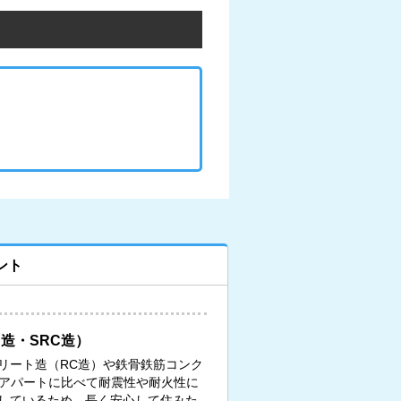
ント
造・SRC造）
リート造（RC造）や鉄骨鉄筋コンク
、アパートに比べて耐震性や耐火性に
しているため、長く安心して住みた