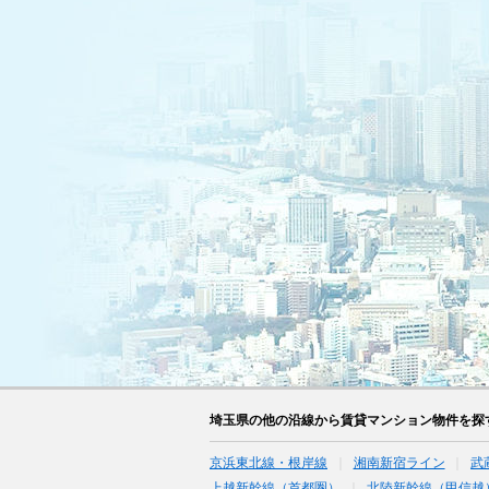
埼玉県の他の沿線から賃貸マンション物件を探
京浜東北線・根岸線
湘南新宿ライン
武
上越新幹線（首都圏）
北陸新幹線（甲信越