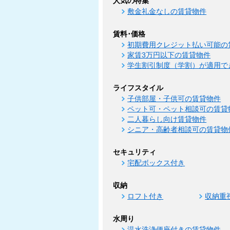
人気の特集
敷金礼金なしの賃貸物件
賃料･価格
初期費用クレジット払い可能の
家賃3万円以下の賃貸物件
学生割引制度（学割）が適用で
ライフスタイル
子供部屋・子供可の賃貸物件
ペット可・ペット相談可の賃貸
二人暮らし向け賃貸物件
シニア・高齢者相談可の賃貸物
セキュリティ
宅配ボックス付き
収納
ロフト付き
収納重
水周り
温水洗浄便座付きの賃貸物件