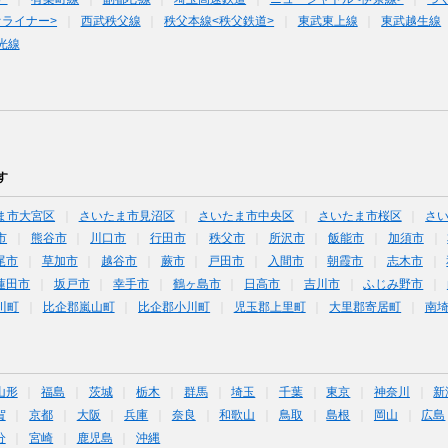
オライナー>
西武秩父線
秩父本線<秩父鉄道>
東武東上線
東武越生線
光線
す
ま市大宮区
さいたま市見沼区
さいたま市中央区
さいたま市桜区
さ
市
熊谷市
川口市
行田市
秩父市
所沢市
飯能市
加須市
尾市
草加市
越谷市
蕨市
戸田市
入間市
朝霞市
志木市
蓮田市
坂戸市
幸手市
鶴ヶ島市
日高市
吉川市
ふじみ野市
川町
比企郡嵐山町
比企郡小川町
児玉郡上里町
大里郡寄居町
南
山形
福島
茨城
栃木
群馬
埼玉
千葉
東京
神奈川
新
賀
京都
大阪
兵庫
奈良
和歌山
鳥取
島根
岡山
広島
分
宮崎
鹿児島
沖縄