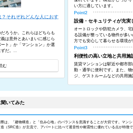
い方に適しています。
Point2
は？それぞれどんな人におす
設備・セキュリティが充実
オートロックや防犯カメラ、宅
のだろうか。これらはどちらも
る設備が整っている物件が多い
定義は意外とあいまいに感じら
方でも安心して暮らせる環境が
パート」か「マンション」か選
Point3
だ。...
利便性の高い立地と共用施
賃貸マンションは駅近や都市部
読む
勤・通学に便利です。また、物
ジ、ゲストルームなどの共用施
に聞いてみた
ぶ際は、「建物構造」と「住み心地」のバランスを意識することが大切です。マンシ
造（SRC造）が主流で、アパートに比べて遮音性や耐震性に優れている点が特徴