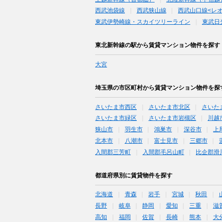
西武池袋線
西武狭山線
西武山口線<レ
東武伊勢崎線・スカイツリーライン
東武日
東北新幹線の駅から賃貸マンション物件を探す
大宮
埼玉県の市区町村から賃貸マンション物件を探
さいたま市西区
さいたま市北区
さいた
さいたま市緑区
さいたま市岩槻区
川越
狭山市
羽生市
鴻巣市
深谷市
上
北本市
八潮市
富士見市
三郷市
入間郡三芳町
入間郡毛呂山町
比企郡滑
都道府県別に賃貸物件を探す
北海道
青森
岩手
宮城
秋田
長野
岐阜
静岡
愛知
三重
滋
高知
福岡
佐賀
長崎
熊本
大