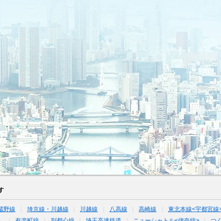
す
蔵野線
埼京線・川越線
川越線
八高線
高崎線
東北本線<宇都宮線
）
有楽町線
副都心線
埼玉高速鉄道
ニューシャトル<伊奈線>
つ