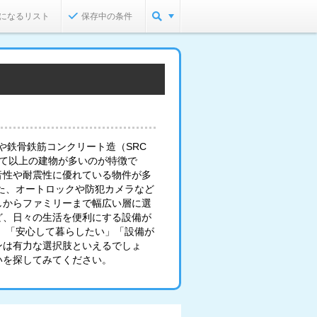
になるリスト
保存中の条件
や鉄骨鉄筋コンクリート造（SRC
建て以上の建物が多いのが特徴で
音性や耐震性に優れている物件が多
た、オートロックや防犯カメラなど
しからファミリーまで幅広い層に選
ど、日々の生活を便利にする設備が
」「安心して暮らしたい」「設備が
ンは有力な選択肢といえるでしょ
いを探してみてください。