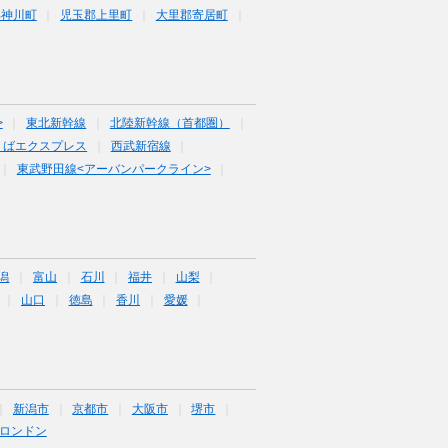
郡神川町
児玉郡上里町
大里郡寄居町
>
東北新幹線
北陸新幹線（首都圏）
くばエクスプレス
西武新宿線
東武野田線<アーバンパークライン>
潟
富山
石川
福井
山梨
山口
徳島
香川
愛媛
新潟市
京都市
大阪市
堺市
ロンドン