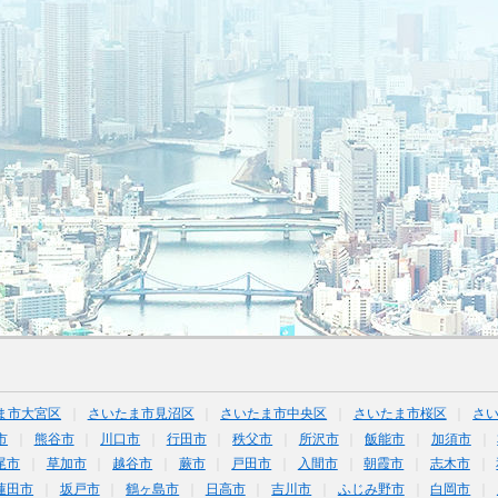
ま市大宮区
さいたま市見沼区
さいたま市中央区
さいたま市桜区
さ
市
熊谷市
川口市
行田市
秩父市
所沢市
飯能市
加須市
尾市
草加市
越谷市
蕨市
戸田市
入間市
朝霞市
志木市
蓮田市
坂戸市
鶴ヶ島市
日高市
吉川市
ふじみ野市
白岡市