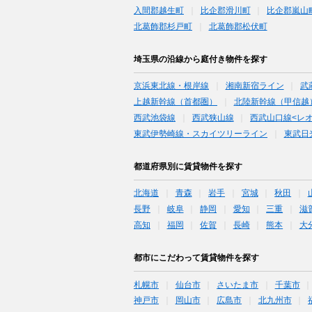
入間郡越生町
比企郡滑川町
比企郡嵐山
北葛飾郡杉戸町
北葛飾郡松伏町
埼玉県の沿線から庭付き物件を探す
京浜東北線・根岸線
湘南新宿ライン
武
上越新幹線（首都圏）
北陸新幹線（甲信越
西武池袋線
西武狭山線
西武山口線<レ
東武伊勢崎線・スカイツリーライン
東武日
都道府県別に賃貸物件を探す
北海道
青森
岩手
宮城
秋田
長野
岐阜
静岡
愛知
三重
滋
高知
福岡
佐賀
長崎
熊本
大
都市にこだわって賃貸物件を探す
札幌市
仙台市
さいたま市
千葉市
神戸市
岡山市
広島市
北九州市