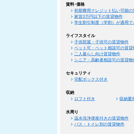
賃料･価格
初期費用クレジット払い可能の
家賃3万円以下の賃貸物件
学生割引制度（学割）が適用で
ライフスタイル
子供部屋・子供可の賃貸物件
ペット可・ペット相談可の賃貸
二人暮らし向け賃貸物件
シニア・高齢者相談可の賃貸物
セキュリティ
宅配ボックス付き
収納
ロフト付き
収納重
水周り
温水洗浄便座付きの賃貸物件
バス・トイレ別の賃貸物件