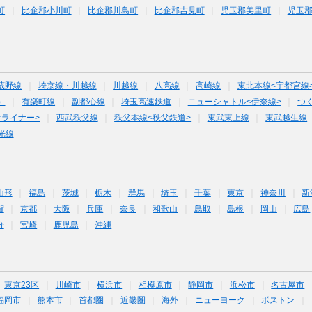
町
比企郡小川町
比企郡川島町
比企郡吉見町
児玉郡美里町
児玉
蔵野線
埼京線・川越線
川越線
八高線
高崎線
東北本線<宇都宮線
）
有楽町線
副都心線
埼玉高速鉄道
ニューシャトル<伊奈線>
つ
オライナー>
西武秩父線
秩父本線<秩父鉄道>
東武東上線
東武越生線
光線
山形
福島
茨城
栃木
群馬
埼玉
千葉
東京
神奈川
新
賀
京都
大阪
兵庫
奈良
和歌山
鳥取
島根
岡山
広島
分
宮崎
鹿児島
沖縄
東京23区
川崎市
横浜市
相模原市
静岡市
浜松市
名古屋市
福岡市
熊本市
首都圏
近畿圏
海外
ニューヨーク
ボストン