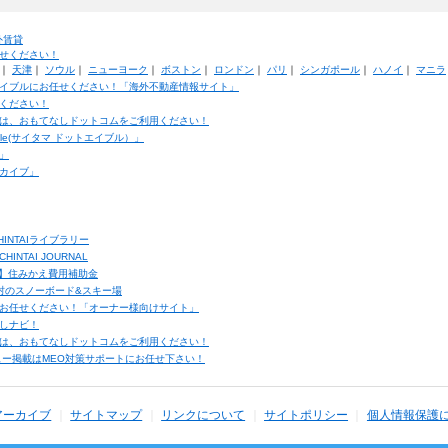
外賃貸
せください！
｜
天津
｜
ソウル
｜
ニューヨーク
｜
ボストン
｜
ロンドン
｜
パリ
｜
シンガポール
｜
ハノイ
｜
マニラ
イブルにお任せください！「海外不動産情報サイト」
ください！
は、おもてなしドットコムをご利用ください！
ble(サイタマ ドットエイブル）」
」
カイブ」
INTAIライブラリー
TAI JOURNAL
ク】住みかえ費用補助金
馬村のスノーボード&スキー場
お任せください！「オーナー様向けサイト」
しナビ！
は、おもてなしドットコムをご利用ください！
ュー掲載はMEO対策サポートにお任せ下さい！
アーカイブ
サイトマップ
リンクについて
サイトポリシー
個人情報保護