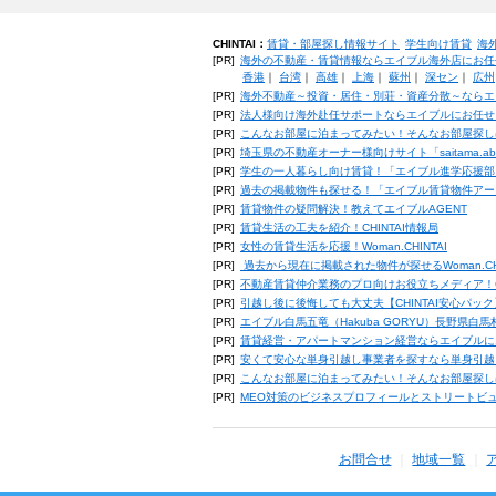
CHINTAI：
賃貸・部屋探し情報サイト
学生向け賃貸
海
[PR]
海外の不動産・賃貸情報ならエイブル海外店にお任
香港
｜
台湾
｜
高雄
｜
上海
｜
蘇州
｜
深セン
｜
広州
[PR]
海外不動産～投資・居住・別荘・資産分散～ならエ
[PR]
法人様向け海外赴任サポートならエイブルにお任せ
[PR]
こんなお部屋に泊まってみたい！そんなお部屋探し
[PR]
埼玉県の不動産オーナー様向けサイト「saitama.a
[PR]
学生の一人暮らし向け賃貸！「エイブル進学応援部
[PR]
過去の掲載物件も探せる！「エイブル賃貸物件アー
[PR]
賃貸物件の疑問解決！教えてエイブルAGENT
[PR]
賃貸生活の工夫を紹介！CHINTAI情報局
[PR]
女性の賃貸生活を応援！Woman.CHINTAI
[PR]
過去から現在に掲載された物件が探せるWoman.CH
[PR]
不動産賃貸仲介業務のプロ向けお役立ちメディア！CHIN
[PR]
引越し後に後悔しても大丈夫【CHINTAI安心パッ
[PR]
エイブル白馬五竜（Hakuba GORYU）長野県白
[PR]
賃貸経営・アパートマンション経営ならエイブルに
[PR]
安くて安心な単身引越し事業者を探すなら単身引越
[PR]
こんなお部屋に泊まってみたい！そんなお部屋探し
[PR]
MEO対策のビジネスプロフィールとストリートビ
お問合せ
地域一覧