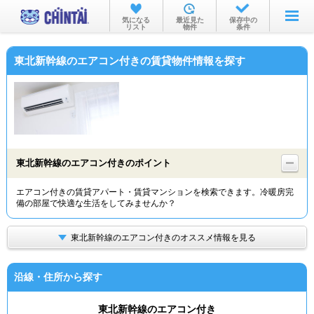
お部屋を探す
気になる
最近見た
保存中の
リスト
物件
条件
沿線・駅から
東北新幹線のエアコン付きの賃貸物件情報を探す
住所から
家賃相場から
通勤通学時間から
物件特集から
東北新幹線のエアコン付きのポイント
不動産会社から
エアコン付きの賃貸アパート・賃貸マンションを検索できます。冷暖房完
備の部屋で快適な生活をしてみませんか？
TOP
東北新幹線のエアコン付きのオススメ情報を見る
沿線・住所から探す
東北新幹線のエアコン付き