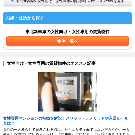
東北新幹線の女性向け・女性専用の賃貸物件のオススメ情報を見る
沿線・住所から探す
東北新幹線の女性向け・女性専用の賃貸物件
物件一覧へ
女性向け・女性専用の賃貸物件のオススメ記事
女性専用マンションの特徴を解説！メリット・デメリットや入居ルール
とは？
女性の一人暮らしで懸念される点は、セキュリティ面ではないだろうか。一人
暮らしを検討している人からは、「防犯面が気になる」「犯罪に巻き込まれる