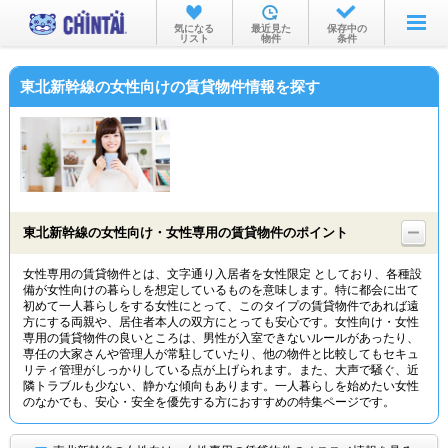
お部屋を探す
気になる
最近見た
保存中の
リスト
物件
条件
沿線・駅から
東北新幹線の女性向けの賃貸物件情報を探す
住所から
家賃相場から
通勤通学時間から
物件特集から
東北新幹線の女性向け・女性専用の賃貸物件のポイント
不動産会社から
女性専用の賃貸物件とは、文字通り入居者を女性限定 としており、各種設
備が女性向けの暮らしを想定しているものを意味します。特に都会に出て
TOP
初めて一人暮らしをする女性にとって、このタイプの賃貸物件であれば遠
方にする両親や、居住者本人の双方にとっても安心です。女性向け・女性
専用の賃貸物件の良いところは、男性が入室できないルールがあったり、
専任の大家さんや管理人が常駐していたり、他の物件と比較してもセキュ
リティ管理がしっかりしている点が上げられます。また、大声で騒ぐ、近
隣トラブルも少ない、静かな傾向もあります。一人暮らしを始めたい女性
のなかでも、安心・安全を優先する方におすすめの特集ページです。