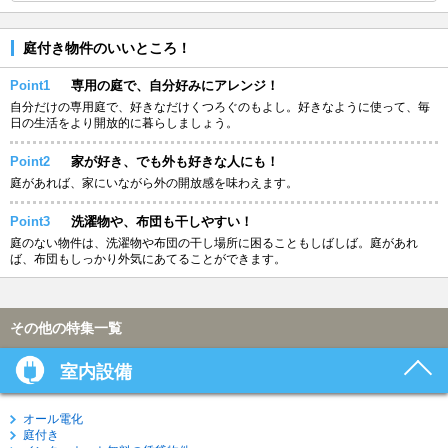
庭付き物件のいいところ！
Point1
専用の庭で、自分好みにアレンジ！
自分だけの専用庭で、好きなだけくつろぐのもよし。好きなように使って、毎
日の生活をより開放的に暮らしましょう。
Point2
家が好き、でも外も好きな人にも！
庭があれば、家にいながら外の開放感を味わえます。
Point3
洗濯物や、布団も干しやすい！
庭のない物件は、洗濯物や布団の干し場所に困ることもしばしば。庭があれ
ば、布団もしっかり外気にあてることができます。
その他の特集一覧
室内設備
オール電化
庭付き