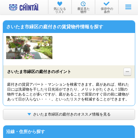
お部屋を探す
気になる
最近見た
保存中の
リスト
物件
条件
沿線・駅から
さいたま市緑区の庭付きの賃貸物件情報を探す
住所から
家賃相場から
通勤通学時間から
物件特集から
さいたま市緑区の庭付きのポイント
不動産会社から
庭付きの賃貸アパート・マンションを検索できます。庭があれば、晴れた
日には洗濯物を干したり日光浴ができたり、メリットがたくさん！1階の
TOP
物件であることが多いですが、庭があることで居室のすぐ目の前に建物が
あって日が入らない・・・。といったリスクを軽減することができます。
さいたま市緑区の庭付きのオススメ情報を見る
沿線・住所から探す