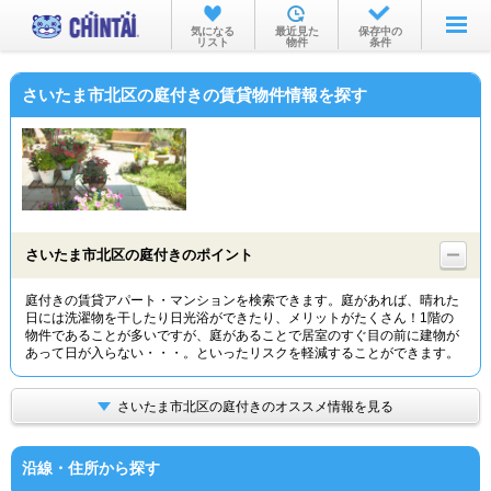
お部屋を探す
気になる
最近見た
保存中の
リスト
物件
条件
沿線・駅から
さいたま市北区の庭付きの賃貸物件情報を探す
住所から
家賃相場から
通勤通学時間から
物件特集から
さいたま市北区の庭付きのポイント
不動産会社から
庭付きの賃貸アパート・マンションを検索できます。庭があれば、晴れた
日には洗濯物を干したり日光浴ができたり、メリットがたくさん！1階の
TOP
物件であることが多いですが、庭があることで居室のすぐ目の前に建物が
あって日が入らない・・・。といったリスクを軽減することができます。
さいたま市北区の庭付きのオススメ情報を見る
沿線・住所から探す