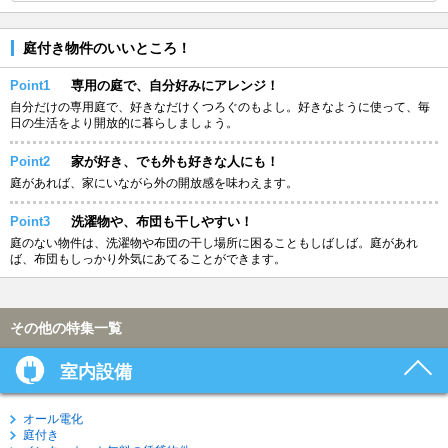
庭付き物件のいいところ！
Point1
専用の庭で、自分好みにアレンジ！
自分だけの専用庭で、好きなだけくつろぐのもよし。好きなように使って、毎
日の生活をより開放的に暮らしましょう。
Point2
家が好き、でも外も好きな人にも！
庭があれば、家にいながら外の開放感を味わえます。
Point3
洗濯物や、布団も干しやすい！
庭のない物件は、洗濯物や布団の干し場所に困ることもしばしば。庭があれ
ば、布団もしっかり外気にあてることができます。
その他の特集一覧
室内設備
オール電化
庭付き