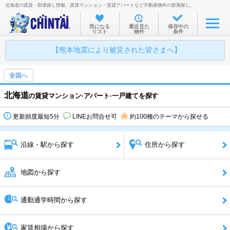
北海道の賃貸・部屋探し情報。賃貸マンション・賃貸アパートなど不動産物件の部屋探し。
気になる
最近見た
保存中の
リスト
物件
条件
【熊本地震により被災された皆さまへ】
全国へ
北海道
の賃貸マンション·アパート·一戸建てを探す
更新頻度最短5分
LINEお問合せ可
約100種のテーマから探せる
沿線・駅から探す
住所から探す
地図から探す
通勤通学時間から探す
家賃相場から探す