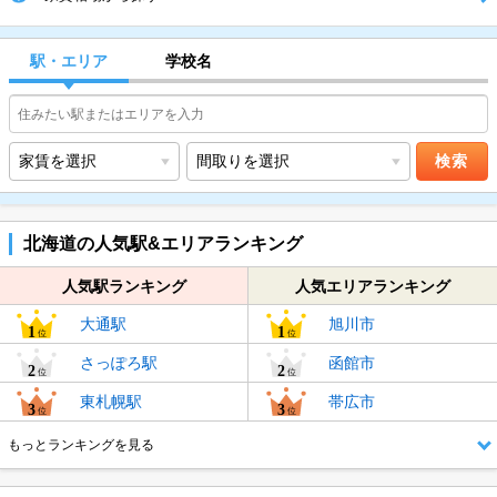
駅・エリア
学校名
北海道の人気駅&エリアランキング
人気駅ランキング
人気エリアランキング
大通駅
旭川市
さっぽろ駅
函館市
東札幌駅
帯広市
4位
琴似駅
4位
札幌市東区
もっとランキングを見る
5位
円山公園駅
5位
釧路市