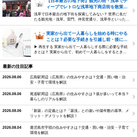
【日本最古の地下街】観光の街・浅草でデ
ィープでレトロな浅草地下商店街を散策…
浅草で日本最古の地下街を探索してみない？ 世界に名だ
たる観光地・浅草。雷門、仲見世通り、浅草寺といった…
実家から出て一人暮らしを始める時にやる
ことは？必要な手続きを引越し前・後に…
▶ 再生する 実家から出て一人暮らしする際に必要な手続
きとは？ 実家から出て、初めて一人暮らしをするとき…
最新の注目記事
2026.08.06
広島駅周辺（広島県）の住みやすさは？交通・買い物・治
安・子育て環境を解説
2026.08.06
尾道駅周辺（広島県）の住みやすさは？坂が多いって本当？
暮らしのリアルを解説
2026.08.06
「新築」の定義とは？「築浅」との違いや築年数の基準、メ
リット・デメリットを解説！
2026.08.04
鹿児島市宇宿の住みやすさは？交通・買い物・治安・子育て
環境を解説