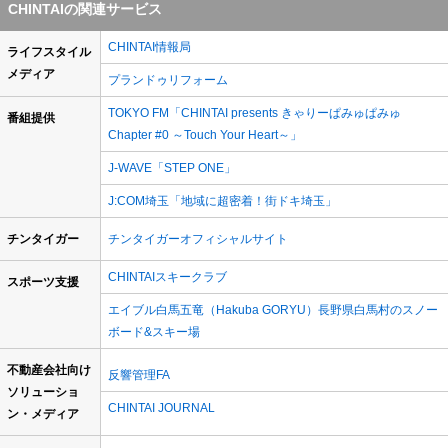
CHINTAIの関連サービス
CHINTAI情報局
ライフスタイル
メディア
プランドゥリフォーム
TOKYO FM「CHINTAI presents きゃりーぱみゅぱみゅ
番組提供
Chapter #0 ～Touch Your Heart～」
J-WAVE「STEP ONE」
J:COM埼玉「地域に超密着！街ドキ埼玉」
チンタイガー
チンタイガーオフィシャルサイト
CHINTAIスキークラブ
スポーツ支援
エイブル白馬五竜（Hakuba GORYU）長野県白馬村のスノー
ボード&スキー場
不動産会社向け
反響管理FA
ソリューショ
CHINTAI JOURNAL
ン・メディア