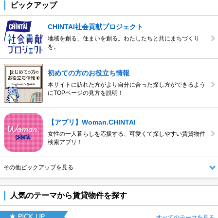
ピックアップ
6位
西１８丁目駅
6位
札幌市北区
7位
西２８丁目駅
7位
札幌市白石区
CHINTAI社会貢献プロジェクト
地域を創る、住まいを創る。わたしたちと共にまちづくり
8位
菊水駅
8位
札幌市豊平区
を。
9位
バスセンター…
9位
札幌市中央区
初めての方のお役立ち情報
10位
南郷１８丁目駅
10位
札幌市西区
本サイトに訪れた方がより自分に合った探し方ができるよう
にTOPページの見方を説明！
【アプリ】Woman.CHINTAI
女性の一人暮らしを応援する、可愛くて探しやすい賃貸物件
検索アプリ！
その他ピックアップを見る
人気のテーマから賃貸物件を探す
すべてのテーマを見る