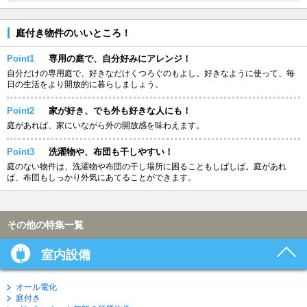
庭付き物件のいいところ！
Point1
専用の庭で、自分好みにアレンジ！
自分だけの専用庭で、好きなだけくつろぐのもよし。好きなように使って、毎
日の生活をより開放的に暮らしましょう。
Point2
家が好き、でも外も好きな人にも！
庭があれば、家にいながら外の開放感を味わえます。
Point3
洗濯物や、布団も干しやすい！
庭のない物件は、洗濯物や布団の干し場所に困ることもしばしば。庭があれ
ば、布団もしっかり外気にあてることができます。
その他の特集一覧
室内設備
オール電化
庭付き