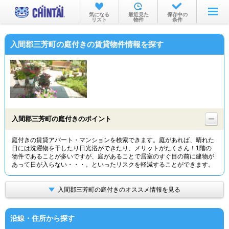
お部屋を探す
気になる
最近見た
保存中の
リスト
物件
条件
沿線・駅から
入間郡三芳町の庭付きの賃貸物件情報を探す
住所から
家賃相場から
通勤通学時間から
物件特集から
入間郡三芳町の庭付きのポイント
不動産会社から
庭付きの賃貸アパート・マンションを検索できます。庭があれば、晴れた
日には洗濯物を干したり日光浴ができたり、メリットがたくさん！1階の
TOP
物件であることが多いですが、庭があることで居室のすぐ目の前に建物が
あって日が入らない・・・。といったリスクを軽減することができます。
入間郡三芳町の庭付きのオススメ情報を見る
沿線・住所から探す