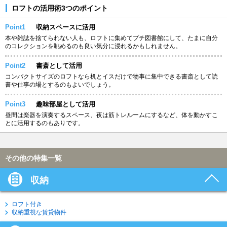
ロフトの活用術3つのポイント
Point1
収納スペースに活用
本や雑誌を捨てられない人も、ロフトに集めてプチ図書館にして、たまに自分
のコレクションを眺めるのも良い気分に浸れるかもしれません。
Point2
書斎として活用
コンパクトサイズのロフトなら机とイスだけで物事に集中できる書斎として読
書や仕事の場とするのもよいでしょう。
Point3
趣味部屋として活用
昼間は楽器を演奏するスペース、夜は筋トレルームにするなど、体を動かすこ
とに活用するのもありです。
その他の特集一覧
収納
ロフト付き
収納重視な賃貸物件