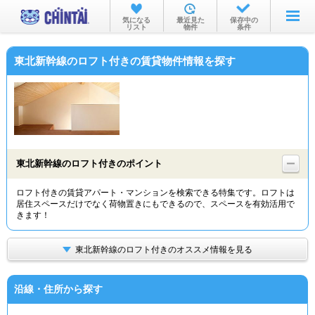
お部屋を探す
気になる
最近見た
保存中の
リスト
物件
条件
沿線・駅から
東北新幹線のロフト付きの賃貸物件情報を探す
住所から
家賃相場から
通勤通学時間から
物件特集から
東北新幹線のロフト付きのポイント
不動産会社から
ロフト付きの賃貸アパート・マンションを検索できる特集です。ロフトは
居住スペースだけでなく荷物置きにもできるので、スペースを有効活用で
TOP
きます！
東北新幹線のロフト付きのオススメ情報を見る
沿線・住所から探す