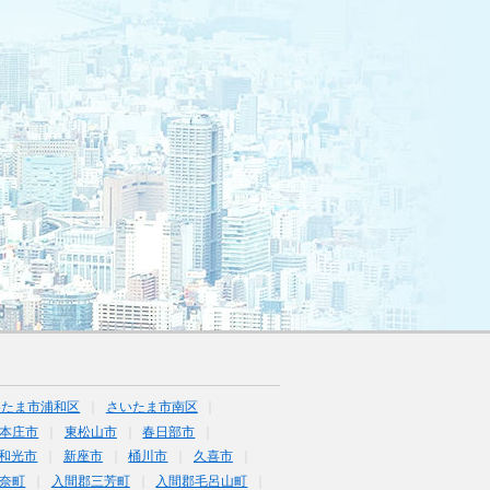
いたま市浦和区
さいたま市南区
本庄市
東松山市
春日部市
和光市
新座市
桶川市
久喜市
奈町
入間郡三芳町
入間郡毛呂山町