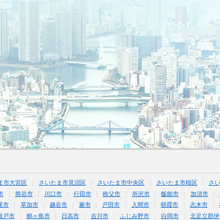
ま市大宮区
さいたま市見沼区
さいたま市中央区
さいたま市桜区
さ
市
熊谷市
川口市
行田市
秩父市
所沢市
飯能市
加須市
尾市
草加市
越谷市
蕨市
戸田市
入間市
朝霞市
志木市
坂戸市
鶴ヶ島市
日高市
吉川市
ふじみ野市
白岡市
北足立郡伊