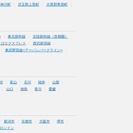
郡神川町
児玉郡上里町
大里郡寄居町
>
東北新幹線
北陸新幹線（首都圏）
くばエクスプレス
西武新宿線
東武野田線<アーバンパークライン>
潟
富山
石川
福井
山梨
山口
徳島
香川
愛媛
新潟市
京都市
大阪市
堺市
ロンドン