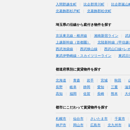
入間郡越生町
比企郡滑川町
比企郡嵐山
北葛飾郡杉戸町
北葛飾郡松伏町
埼玉県の沿線から庭付き物件を探す
京浜東北線・根岸線
湘南新宿ライン
武
上越新幹線（首都圏）
北陸新幹線（甲信越
西武池袋線
西武狭山線
西武山口線<レ
東武伊勢崎線・スカイツリーライン
東武日
都道府県別に賃貸物件を探す
北海道
青森
岩手
宮城
秋田
長野
岐阜
静岡
愛知
三重
滋
高知
福岡
佐賀
長崎
熊本
大
都市にこだわって賃貸物件を探す
札幌市
仙台市
さいたま市
千葉市
神戸市
岡山市
広島市
北九州市