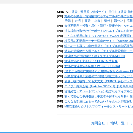
CHINTAI：
賃貸・部屋探し情報サイト
学生向け賃貸
海
[PR]
海外の不動産・賃貸情報ならエイブル海外店にお任
香港
｜
台湾
｜
高雄
｜
上海
｜
蘇州
｜
深セン
｜
広州
[PR]
海外不動産～投資・居住・別荘・資産分散～ならエ
[PR]
法人様向け海外赴任サポートならエイブルにお任せ
[PR]
こんなお部屋に泊まってみたい！そんなお部屋探し
[PR]
埼玉県の不動産オーナー様向けサイト「saitama.a
[PR]
学生の一人暮らし向け賃貸！「エイブル進学応援部
[PR]
過去の掲載物件も探せる！「エイブル賃貸物件アー
[PR]
賃貸物件の疑問解決！教えてエイブルAGENT
[PR]
賃貸生活の工夫を紹介！CHINTAI情報局
[PR]
女性の賃貸生活を応援！Woman.CHINTAI
[PR]
過去から現在に掲載された物件が探せるWoman.CH
[PR]
不動産賃貸仲介業務のプロ向けお役立ちメディア！CHIN
[PR]
引越し後に後悔しても大丈夫【CHINTAI安心パッ
[PR]
エイブル白馬五竜（Hakuba GORYU）長野県白
[PR]
賃貸経営・アパートマンション経営ならエイブルに
[PR]
安くて安心な単身引越し事業者を探すなら単身引越
[PR]
こんなお部屋に泊まってみたい！そんなお部屋探し
[PR]
MEO対策のビジネスプロフィールとストリートビ
お問合せ
地域一覧