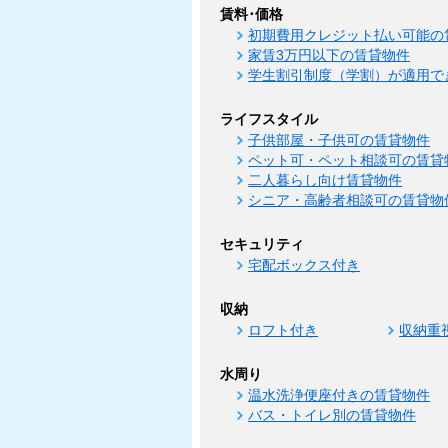
賃料･価格
初期費用クレジット払い可能の
家賃3万円以下の賃貸物件
学生割引制度（学割）が適用で
ライフスタイル
子供部屋・子供可の賃貸物件
ペット可・ペット相談可の賃貸
二人暮らし向け賃貸物件
シニア・高齢者相談可の賃貸物
セキュリティ
宅配ボックス付き
収納
ロフト付き
収納重
水周り
温水洗浄便座付きの賃貸物件
バス・トイレ別の賃貸物件