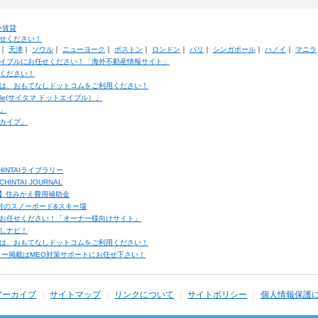
外賃貸
せください！
｜
天津
｜
ソウル
｜
ニューヨーク
｜
ボストン
｜
ロンドン
｜
パリ
｜
シンガポール
｜
ハノイ
｜
マニラ
イブルにお任せください！「海外不動産情報サイト」
ください！
は、おもてなしドットコムをご利用ください！
ble(サイタマ ドットエイブル）」
」
カイブ」
INTAIライブラリー
TAI JOURNAL
ク】住みかえ費用補助金
馬村のスノーボード&スキー場
お任せください！「オーナー様向けサイト」
しナビ！
は、おもてなしドットコムをご利用ください！
ュー掲載はMEO対策サポートにお任せ下さい！
アーカイブ
サイトマップ
リンクについて
サイトポリシー
個人情報保護