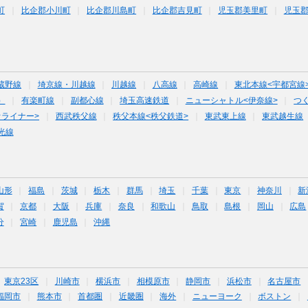
町
比企郡小川町
比企郡川島町
比企郡吉見町
児玉郡美里町
児玉
蔵野線
埼京線・川越線
川越線
八高線
高崎線
東北本線<宇都宮線
）
有楽町線
副都心線
埼玉高速鉄道
ニューシャトル<伊奈線>
つ
オライナー>
西武秩父線
秩父本線<秩父鉄道>
東武東上線
東武越生線
光線
山形
福島
茨城
栃木
群馬
埼玉
千葉
東京
神奈川
新
賀
京都
大阪
兵庫
奈良
和歌山
鳥取
島根
岡山
広島
分
宮崎
鹿児島
沖縄
東京23区
川崎市
横浜市
相模原市
静岡市
浜松市
名古屋市
福岡市
熊本市
首都圏
近畿圏
海外
ニューヨーク
ボストン