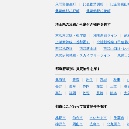
入間郡越生町
比企郡滑川町
比企郡嵐山
北葛飾郡杉戸町
北葛飾郡松伏町
埼玉県の沿線から庭付き物件を探す
京浜東北線・根岸線
湘南新宿ライン
武
上越新幹線（首都圏）
北陸新幹線（甲信越
西武池袋線
西武狭山線
西武山口線<レ
東武伊勢崎線・スカイツリーライン
東武日
都道府県別に賃貸物件を探す
北海道
青森
岩手
宮城
秋田
長野
岐阜
静岡
愛知
三重
滋
高知
福岡
佐賀
長崎
熊本
大
都市にこだわって賃貸物件を探す
札幌市
仙台市
さいたま市
千葉市
神戸市
岡山市
広島市
北九州市