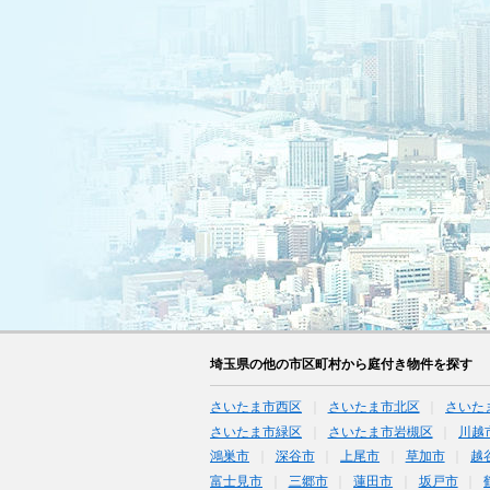
埼玉県の他の市区町村から庭付き物件を探す
さいたま市西区
さいたま市北区
さいた
さいたま市緑区
さいたま市岩槻区
川越
鴻巣市
深谷市
上尾市
草加市
越
富士見市
三郷市
蓮田市
坂戸市