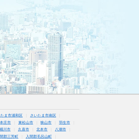
いたま市浦和区
さいたま市南区
本庄市
東松山市
狭山市
羽生市
桶川市
久喜市
北本市
八潮市
間郡三芳町
入間郡毛呂山町