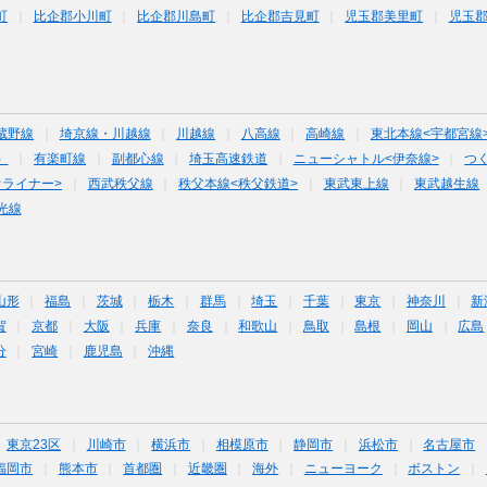
町
比企郡小川町
比企郡川島町
比企郡吉見町
児玉郡美里町
児玉
蔵野線
埼京線・川越線
川越線
八高線
高崎線
東北本線<宇都宮線
）
有楽町線
副都心線
埼玉高速鉄道
ニューシャトル<伊奈線>
つ
オライナー>
西武秩父線
秩父本線<秩父鉄道>
東武東上線
東武越生線
光線
山形
福島
茨城
栃木
群馬
埼玉
千葉
東京
神奈川
新
賀
京都
大阪
兵庫
奈良
和歌山
鳥取
島根
岡山
広島
分
宮崎
鹿児島
沖縄
東京23区
川崎市
横浜市
相模原市
静岡市
浜松市
名古屋市
福岡市
熊本市
首都圏
近畿圏
海外
ニューヨーク
ボストン