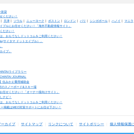
外賃貸
せください！
｜
天津
｜
ソウル
｜
ニューヨーク
｜
ボストン
｜
ロンドン
｜
パリ
｜
シンガポール
｜
ハノイ
｜
マニラ
イブルにお任せください！「海外不動産情報サイト」
ください！
は、おもてなしドットコムをご利用ください！
ble(サイタマ ドットエイブル）」
」
カイブ」
INTAIライブラリー
TAI JOURNAL
ク】住みかえ費用補助金
馬村のスノーボード&スキー場
お任せください！「オーナー様向けサイト」
しナビ！
は、おもてなしドットコムをご利用ください！
ュー掲載はMEO対策サポートにお任せ下さい！
アーカイブ
サイトマップ
リンクについて
サイトポリシー
個人情報保護