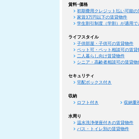
賃料･価格
初期費用クレジット払い可能の
家賃3万円以下の賃貸物件
学生割引制度（学割）が適用で
ライフスタイル
子供部屋・子供可の賃貸物件
ペット可・ペット相談可の賃貸
二人暮らし向け賃貸物件
シニア・高齢者相談可の賃貸物
セキュリティ
宅配ボックス付き
収納
ロフト付き
収納重
水周り
温水洗浄便座付きの賃貸物件
バス・トイレ別の賃貸物件