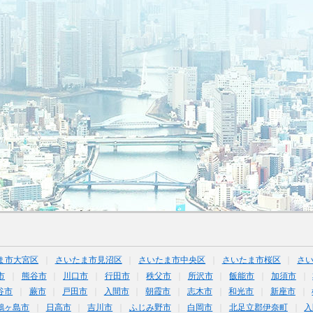
ま市大宮区
さいたま市見沼区
さいたま市中央区
さいたま市桜区
さ
市
熊谷市
川口市
行田市
秩父市
所沢市
飯能市
加須市
谷市
蕨市
戸田市
入間市
朝霞市
志木市
和光市
新座市
鶴ヶ島市
日高市
吉川市
ふじみ野市
白岡市
北足立郡伊奈町
入