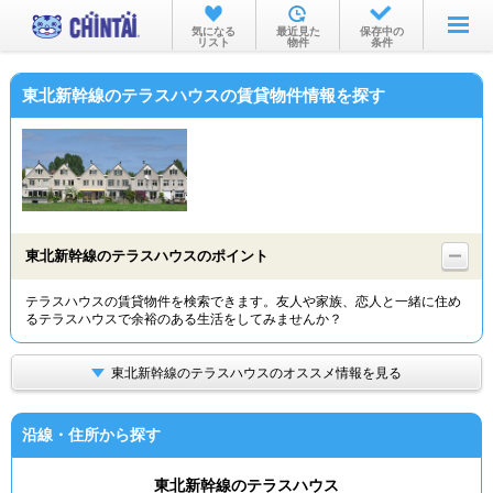
お部屋を探す
気になる
最近見た
保存中の
リスト
物件
条件
沿線・駅から
東北新幹線のテラスハウスの賃貸物件情報を探す
住所から
家賃相場から
通勤通学時間から
物件特集から
東北新幹線のテラスハウスのポイント
不動産会社から
テラスハウスの賃貸物件を検索できます。友人や家族、恋人と一緒に住め
るテラスハウスで余裕のある生活をしてみませんか？
TOP
東北新幹線のテラスハウスのオススメ情報を見る
沿線・住所から探す
東北新幹線のテラスハウス