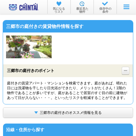
お部屋を探す
気になる
最近見た
保存中の
リスト
物件
条件
沿線・駅から
三郷市の庭付きの賃貸物件情報を探す
住所から
家賃相場から
通勤通学時間から
物件特集から
三郷市の庭付きのポイント
不動産会社から
庭付きの賃貸アパート・マンションを検索できます。庭があれば、晴れた
日には洗濯物を干したり日光浴ができたり、メリットがたくさん！1階の
TOP
物件であることが多いですが、庭があることで居室のすぐ目の前に建物が
あって日が入らない・・・。といったリスクを軽減することができます。
三郷市の庭付きのオススメ情報を見る
沿線・住所から探す