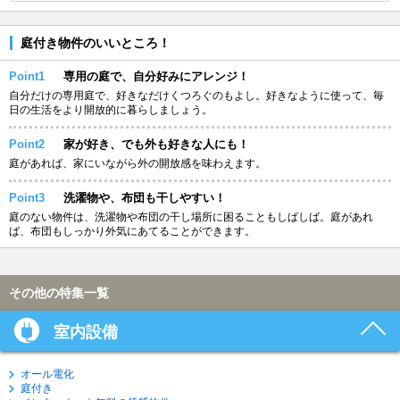
庭付き物件のいいところ！
Point1
専用の庭で、自分好みにアレンジ！
自分だけの専用庭で、好きなだけくつろぐのもよし。好きなように使って、毎
日の生活をより開放的に暮らしましょう。
Point2
家が好き、でも外も好きな人にも！
庭があれば、家にいながら外の開放感を味わえます。
Point3
洗濯物や、布団も干しやすい！
庭のない物件は、洗濯物や布団の干し場所に困ることもしばしば。庭があれ
ば、布団もしっかり外気にあてることができます。
その他の特集一覧
室内設備
オール電化
庭付き