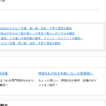
の契
の住みやすさは？交通・買い物・治安・子育て環境を解説
の住みやすさは？坂が多いって本当？暮らしのリアルを解説
「築浅」との違いや築年数の基準、メリット・デメリットを解説！
すさは？交通・買い物・治安・子育て環境を解説
用語集
押居A太が語る失敗しないお部屋探し
まつわる専門用語をわかり
ちょっと惜しい、押居A太が条件・設備のポイ
解説！
ントをご紹介！
探す