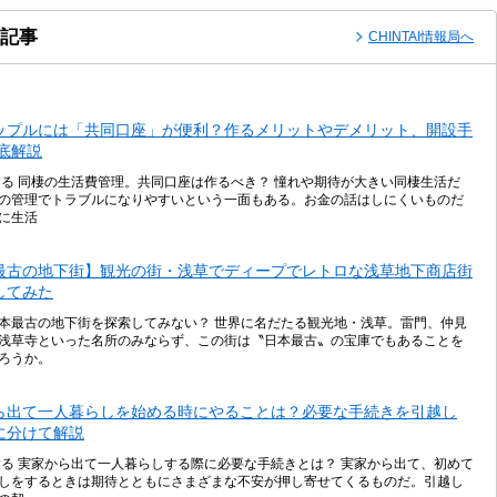
記事
CHINTAI情報局へ
ップルには「共同口座」が便利？作るメリットやデメリット、開設手
徹底解説
する 同棲の生活費管理。共同口座は作るべき？ 憧れや期待が大きい同棲生活だ
の管理でトラブルになりやすいという一面もある。お金の話はしにくいものだ
に生活
最古の地下街】観光の街・浅草でディープでレトロな浅草地下商店街
してみた
本最古の地下街を探索してみない？ 世界に名だたる観光地・浅草。雷門、仲見
浅草寺といった名所のみならず、この街は〝日本最古〟の宝庫でもあることを
ろうか。
ら出て一人暮らしを始める時にやることは？必要な手続きを引越し
に分けて解説
する 実家から出て一人暮らしする際に必要な手続きとは？ 実家から出て、初めて
しをするときは期待とともにさまざまな不安が押し寄せてくるものだ。引越し