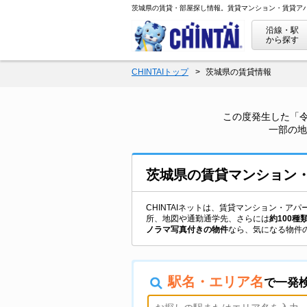
茨城県の賃貸・部屋探し情報。賃貸マンション・賃貸ア
沿線・駅
から探す
CHINTAIトップ
茨城県の賃貸情報
この度発生した「
一部の地
茨城県
の
賃貸マンション
CHINTAIネットは、賃貸マンション・
所、地図や通勤通学先、さらには
約100種
ノラマ写真付きの物件
なら、気になる物件
駅名・エリア名
で一発