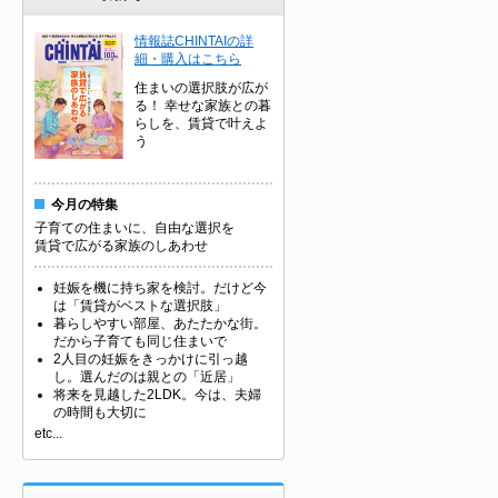
情報誌CHINTAIの詳
細・購入はこちら
住まいの選択肢が広が
る！ 幸せな家族との暮
らしを、賃貸で叶えよ
う
今月の特集
子育ての住まいに、自由な選択を
賃貸で広がる家族のしあわせ
妊娠を機に持ち家を検討。だけど今
は「賃貸がベストな選択肢」
暮らしやすい部屋、あたたかな街。
だから子育ても同じ住まいで
2人目の妊娠をきっかけに引っ越
し。選んだのは親との「近居」
将来を見越した2LDK。今は、夫婦
の時間も大切に
etc...