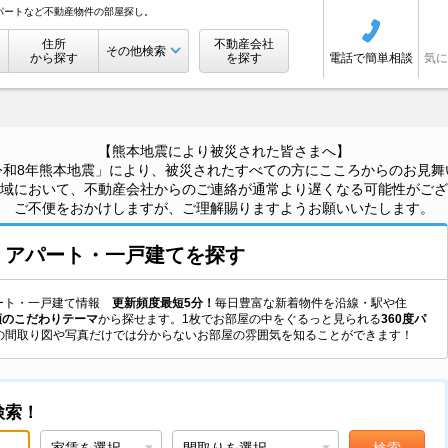
パートなど不動産物件の部屋探し。
住所
不動産会社
その他検索
から探す
を探す
電話で簡単相談
気に
【熊本地震により被災された皆さまへ】
令和8年熊本地震」により、被災されたすべての方にこころからのお見舞
域において、不動産会社からのご連絡が通常より遅くなる可能性がござ
ご不便をおかけしますが、ご理解賜りますようお願いいたします。
・アパート・一戸建て
を探す
アパート・一戸建て情報
更新頻度最短5分！
毎日豊富な新着物件を沿線・駅や住
類のこだわりテーマ
から探せます。1枚でお部屋の中をぐるっと見られる
360度パ
の間取り図や写真だけでは分からないお部屋の雰囲気を知ることができます！
検索！