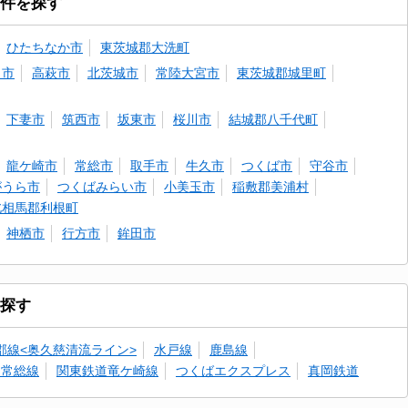
件を探す
ひたちなか市
東茨城郡大洗町
田市
高萩市
北茨城市
常陸大宮市
東茨城郡城里町
下妻市
筑西市
坂東市
桜川市
結城郡八千代町
龍ケ崎市
常総市
取手市
牛久市
つくば市
守谷市
がうら市
つくばみらい市
小美玉市
稲敷郡美浦村
北相馬郡利根町
神栖市
行方市
鉾田市
探す
郡線<奥久慈清流ライン>
水戸線
鹿島線
道常総線
関東鉄道竜ケ崎線
つくばエクスプレス
真岡鉄道