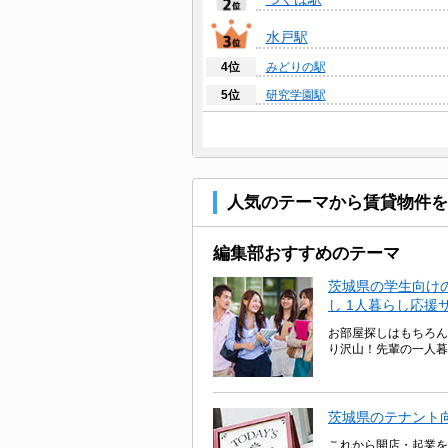
水戸駅
4位
みどりの駅
5位
研究学園駅
6位
みらい平駅
7位
万博記念公園駅
8位
取手駅
人気のテーマから賃貸物件を
9位
古河駅
10位
土浦駅
編集部おすすめのテーマ
茨城県の学生向け
し 1人暮らし応援
お部屋探しはもちろん
り沢山！先輩の一人暮
茨城県のテナント
これから開店・起業を