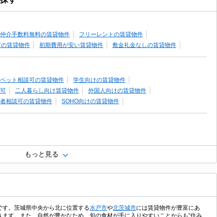
仲介手数料無料の賃貸物件
フリーレントの賃貸物件
下の賃貸物件
初期費用が安い賃貸物件
敷金礼金なしの賃貸物件
ペット相談可の賃貸物件
学生向けの賃貸物件
可
二人暮らし向け賃貸物件
外国人向けの賃貸物件
者相談可の賃貸物件
SOHO向けの賃貸物件
もっと見る
です。茨城県中央から北に位置する
水戸市
や
北茨城市
には賃貸物件が豊富にあ
きます。また、自然が豊かなため、旬の食材が手に入りやすいことからも“住み