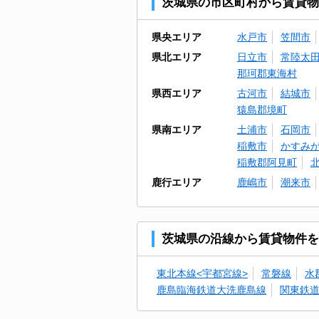
茨城県の市区町村から賃貸物
県央エリア
水戸市
笠間市
県北エリア
日立市
常陸太
那珂郡東海村
県西エリア
古河市
結城市
猿島郡境町
県南エリア
土浦市
石岡市
稲敷市
かすみ
稲敷郡阿見町
鹿行エリア
鹿嶋市
潮来市
茨城県の沿線から賃貸物件を
東北本線<宇都宮線>
常磐線
水
鹿島臨海鉄道大洗鹿島線
関東鉄