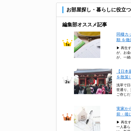
お部屋探し・暮らしに役立つ
編集部オススメ記事
同棲カ
順 を
▶ 再生
が、お金
が、一緒
【日本
を散策
浅草で日
世通り、
ご存じだ
実家か
前・後
▶ 再生
一人暮ら