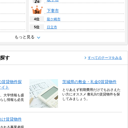
下妻市
4位
龍ケ崎市
5位
日立市
6位
牛久市
もっと見る
7位
古河市
8位
常総市
探す
すべてのテーマをみる
9位
水戸市
10位
守谷市
の賃貸物件探
茨城県の敷金・礼金0賃貸物件
サイト
とりあえず初期費用だけでもおさえた
い方にオススメ 敷礼0の賃貸物件を探
、大学情報も盛
してみましょう。
らし情報も必見
向け賃貸物件
される事業者様