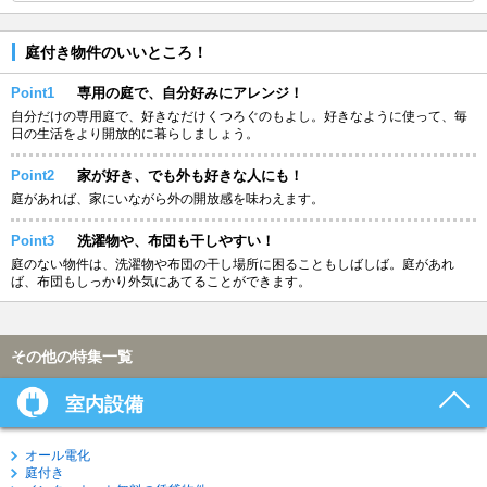
庭付き物件のいいところ！
Point1
専用の庭で、自分好みにアレンジ！
自分だけの専用庭で、好きなだけくつろぐのもよし。好きなように使って、毎
日の生活をより開放的に暮らしましょう。
Point2
家が好き、でも外も好きな人にも！
庭があれば、家にいながら外の開放感を味わえます。
Point3
洗濯物や、布団も干しやすい！
庭のない物件は、洗濯物や布団の干し場所に困ることもしばしば。庭があれ
ば、布団もしっかり外気にあてることができます。
その他の特集一覧
室内設備
オール電化
庭付き