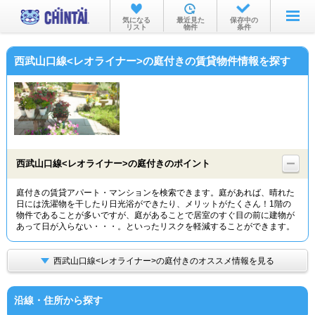
お部屋を探す
気になる
最近見た
保存中の
リスト
物件
条件
沿線・駅から
西武山口線<レオライナー>の庭付きの賃貸物件情報を探す
住所から
家賃相場から
通勤通学時間から
物件特集から
西武山口線<レオライナー>の庭付きのポイント
不動産会社から
庭付きの賃貸アパート・マンションを検索できます。庭があれば、晴れた
日には洗濯物を干したり日光浴ができたり、メリットがたくさん！1階の
TOP
物件であることが多いですが、庭があることで居室のすぐ目の前に建物が
あって日が入らない・・・。といったリスクを軽減することができます。
西武山口線<レオライナー>の庭付きのオススメ情報を見る
沿線・住所から探す