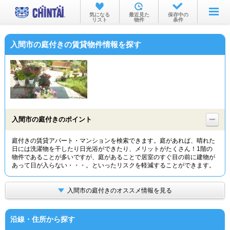
お部屋を探す
気になる
最近見た
保存中の
リスト
物件
条件
沿線・駅から
入間市の庭付きの賃貸物件情報を探す
住所から
家賃相場から
通勤通学時間から
物件特集から
入間市の庭付きのポイント
不動産会社から
庭付きの賃貸アパート・マンションを検索できます。庭があれば、晴れた
日には洗濯物を干したり日光浴ができたり、メリットがたくさん！1階の
TOP
物件であることが多いですが、庭があることで居室のすぐ目の前に建物が
あって日が入らない・・・。といったリスクを軽減することができます。
入間市の庭付きのオススメ情報を見る
沿線・住所から探す