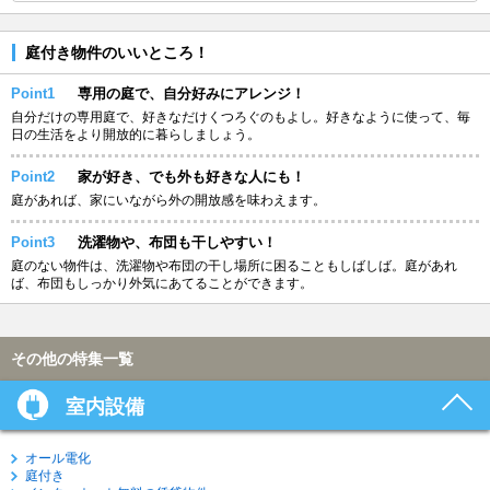
庭付き物件のいいところ！
Point1
専用の庭で、自分好みにアレンジ！
自分だけの専用庭で、好きなだけくつろぐのもよし。好きなように使って、毎
日の生活をより開放的に暮らしましょう。
Point2
家が好き、でも外も好きな人にも！
庭があれば、家にいながら外の開放感を味わえます。
Point3
洗濯物や、布団も干しやすい！
庭のない物件は、洗濯物や布団の干し場所に困ることもしばしば。庭があれ
ば、布団もしっかり外気にあてることができます。
その他の特集一覧
室内設備
オール電化
庭付き