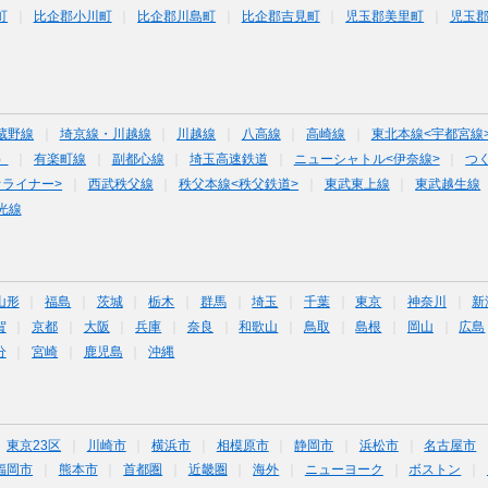
町
比企郡小川町
比企郡川島町
比企郡吉見町
児玉郡美里町
児玉
蔵野線
埼京線・川越線
川越線
八高線
高崎線
東北本線<宇都宮線
）
有楽町線
副都心線
埼玉高速鉄道
ニューシャトル<伊奈線>
つ
オライナー>
西武秩父線
秩父本線<秩父鉄道>
東武東上線
東武越生線
光線
山形
福島
茨城
栃木
群馬
埼玉
千葉
東京
神奈川
新
賀
京都
大阪
兵庫
奈良
和歌山
鳥取
島根
岡山
広島
分
宮崎
鹿児島
沖縄
東京23区
川崎市
横浜市
相模原市
静岡市
浜松市
名古屋市
福岡市
熊本市
首都圏
近畿圏
海外
ニューヨーク
ボストン