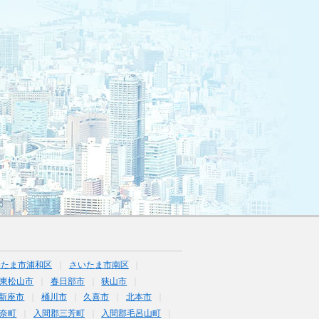
いたま市浦和区
さいたま市南区
東松山市
春日部市
狭山市
新座市
桶川市
久喜市
北本市
奈町
入間郡三芳町
入間郡毛呂山町