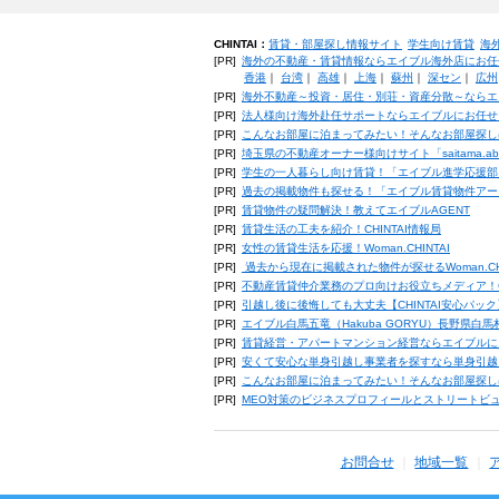
CHINTAI：
賃貸・部屋探し情報サイト
学生向け賃貸
海
[PR]
海外の不動産・賃貸情報ならエイブル海外店にお任
香港
｜
台湾
｜
高雄
｜
上海
｜
蘇州
｜
深セン
｜
広州
[PR]
海外不動産～投資・居住・別荘・資産分散～ならエ
[PR]
法人様向け海外赴任サポートならエイブルにお任せ
[PR]
こんなお部屋に泊まってみたい！そんなお部屋探し
[PR]
埼玉県の不動産オーナー様向けサイト「saitama.a
[PR]
学生の一人暮らし向け賃貸！「エイブル進学応援部
[PR]
過去の掲載物件も探せる！「エイブル賃貸物件アー
[PR]
賃貸物件の疑問解決！教えてエイブルAGENT
[PR]
賃貸生活の工夫を紹介！CHINTAI情報局
[PR]
女性の賃貸生活を応援！Woman.CHINTAI
[PR]
過去から現在に掲載された物件が探せるWoman.CH
[PR]
不動産賃貸仲介業務のプロ向けお役立ちメディア！CHIN
[PR]
引越し後に後悔しても大丈夫【CHINTAI安心パッ
[PR]
エイブル白馬五竜（Hakuba GORYU）長野県白
[PR]
賃貸経営・アパートマンション経営ならエイブルに
[PR]
安くて安心な単身引越し事業者を探すなら単身引越
[PR]
こんなお部屋に泊まってみたい！そんなお部屋探し
[PR]
MEO対策のビジネスプロフィールとストリートビ
お問合せ
地域一覧