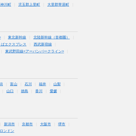
郡神川町
児玉郡上里町
大里郡寄居町
>
東北新幹線
北陸新幹線（首都圏）
くばエクスプレス
西武新宿線
東武野田線<アーバンパークライン>
潟
富山
石川
福井
山梨
山口
徳島
香川
愛媛
新潟市
京都市
大阪市
堺市
ロンドン