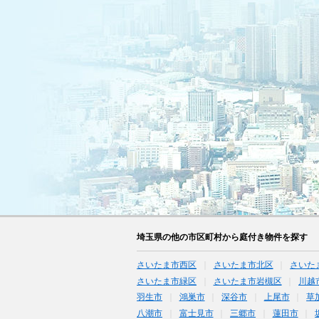
埼玉県の他の市区町村から庭付き物件を探す
さいたま市西区
さいたま市北区
さいた
さいたま市緑区
さいたま市岩槻区
川越
羽生市
鴻巣市
深谷市
上尾市
草
八潮市
富士見市
三郷市
蓮田市