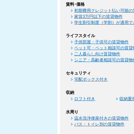
賃料･価格
初期費用クレジット払い可能の
家賃3万円以下の賃貸物件
学生割引制度（学割）が適用で
ライフスタイル
子供部屋・子供可の賃貸物件
ペット可・ペット相談可の賃貸
二人暮らし向け賃貸物件
シニア・高齢者相談可の賃貸物
セキュリティ
宅配ボックス付き
収納
ロフト付き
収納重
水周り
温水洗浄便座付きの賃貸物件
バス・トイレ別の賃貸物件