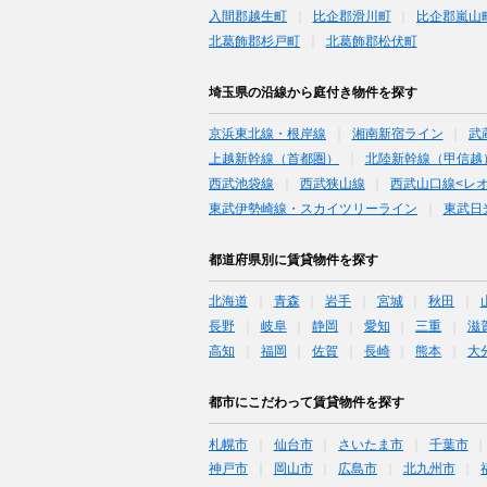
入間郡越生町
比企郡滑川町
比企郡嵐山
北葛飾郡杉戸町
北葛飾郡松伏町
埼玉県の沿線から庭付き物件を探す
京浜東北線・根岸線
湘南新宿ライン
武
上越新幹線（首都圏）
北陸新幹線（甲信越
西武池袋線
西武狭山線
西武山口線<レ
東武伊勢崎線・スカイツリーライン
東武日
都道府県別に賃貸物件を探す
北海道
青森
岩手
宮城
秋田
長野
岐阜
静岡
愛知
三重
滋
高知
福岡
佐賀
長崎
熊本
大
都市にこだわって賃貸物件を探す
札幌市
仙台市
さいたま市
千葉市
神戸市
岡山市
広島市
北九州市