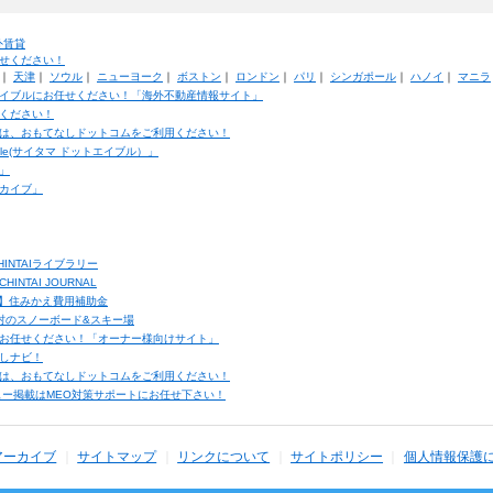
外賃貸
せください！
｜
天津
｜
ソウル
｜
ニューヨーク
｜
ボストン
｜
ロンドン
｜
パリ
｜
シンガポール
｜
ハノイ
｜
マニラ
イブルにお任せください！「海外不動産情報サイト」
ください！
は、おもてなしドットコムをご利用ください！
ble(サイタマ ドットエイブル）」
」
カイブ」
INTAIライブラリー
TAI JOURNAL
ク】住みかえ費用補助金
馬村のスノーボード&スキー場
お任せください！「オーナー様向けサイト」
しナビ！
は、おもてなしドットコムをご利用ください！
ュー掲載はMEO対策サポートにお任せ下さい！
アーカイブ
サイトマップ
リンクについて
サイトポリシー
個人情報保護