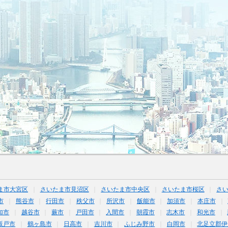
ま市大宮区
さいたま市見沼区
さいたま市中央区
さいたま市桜区
さ
市
熊谷市
行田市
秩父市
所沢市
飯能市
加須市
本庄市
加市
越谷市
蕨市
戸田市
入間市
朝霞市
志木市
和光市
坂戸市
鶴ヶ島市
日高市
吉川市
ふじみ野市
白岡市
北足立郡伊