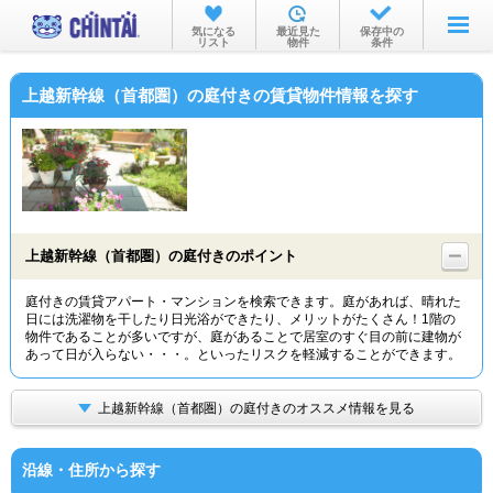
お部屋を探す
気になる
最近見た
保存中の
リスト
物件
条件
沿線・駅から
上越新幹線（首都圏）の庭付きの賃貸物件情報を探す
住所から
家賃相場から
通勤通学時間から
物件特集から
上越新幹線（首都圏）の庭付きのポイント
不動産会社から
庭付きの賃貸アパート・マンションを検索できます。庭があれば、晴れた
日には洗濯物を干したり日光浴ができたり、メリットがたくさん！1階の
TOP
物件であることが多いですが、庭があることで居室のすぐ目の前に建物が
あって日が入らない・・・。といったリスクを軽減することができます。
上越新幹線（首都圏）の庭付きのオススメ情報を見る
沿線・住所から探す