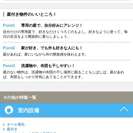
庭付き物件のいいところ！
Point1
専用の庭で、自分好みにアレンジ！
自分だけの専用庭で、好きなだけくつろぐのもよし。好きなように使って、毎
日の生活をより開放的に暮らしましょう。
Point2
家が好き、でも外も好きな人にも！
庭があれば、家にいながら外の開放感を味わえます。
Point3
洗濯物や、布団も干しやすい！
庭のない物件は、洗濯物や布団の干し場所に困ることもしばしば。庭があれ
ば、布団もしっかり外気にあてることができます。
その他の特集一覧
室内設備
オール電化
庭付き