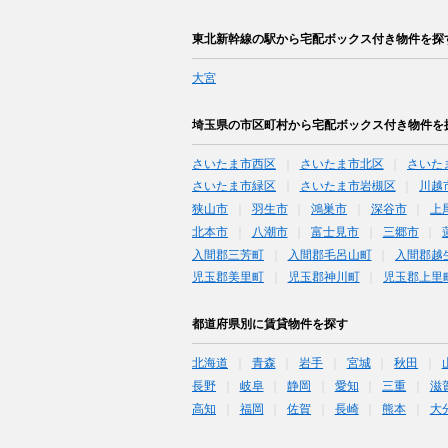
東北新幹線の駅から宅配ボックス付き物件を探
大宮
埼玉県の市区町村から宅配ボックス付き物件を
さいたま市西区
さいたま市北区
さいた
さいたま市緑区
さいたま市岩槻区
川越
狭山市
羽生市
鴻巣市
深谷市
上
北本市
八潮市
富士見市
三郷市
入間郡三芳町
入間郡毛呂山町
入間郡越
児玉郡美里町
児玉郡神川町
児玉郡上里
都道府県別に賃貸物件を探す
北海道
青森
岩手
宮城
秋田
長野
岐阜
静岡
愛知
三重
滋
高知
福岡
佐賀
長崎
熊本
大