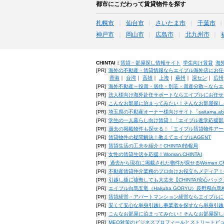
都市にこだわって賃貸物件を探す
札幌市
仙台市
さいたま市
千葉市
神戸市
岡山市
広島市
北九州市
CHINTAI：
賃貸・部屋探し情報サイト
学生向け賃貸
海
[PR]
海外の不動産・賃貸情報ならエイブル海外店にお任
香港
｜
台湾
｜
高雄
｜
上海
｜
蘇州
｜
深セン
｜
広州
[PR]
海外不動産～投資・居住・別荘・資産分散～ならエ
[PR]
法人様向け海外赴任サポートならエイブルにお任せ
[PR]
こんなお部屋に泊まってみたい！そんなお部屋探し
[PR]
埼玉県の不動産オーナー様向けサイト「saitama.a
[PR]
学生の一人暮らし向け賃貸！「エイブル進学応援部
[PR]
過去の掲載物件も探せる！「エイブル賃貸物件アー
[PR]
賃貸物件の疑問解決！教えてエイブルAGENT
[PR]
賃貸生活の工夫を紹介！CHINTAI情報局
[PR]
女性の賃貸生活を応援！Woman.CHINTAI
[PR]
過去から現在に掲載された物件が探せるWoman.CH
[PR]
不動産賃貸仲介業務のプロ向けお役立ちメディア！CHIN
[PR]
引越し後に後悔しても大丈夫【CHINTAI安心パッ
[PR]
エイブル白馬五竜（Hakuba GORYU）長野県白
[PR]
賃貸経営・アパートマンション経営ならエイブルに
[PR]
安くて安心な単身引越し事業者を探すなら単身引越
[PR]
こんなお部屋に泊まってみたい！そんなお部屋探し
[PR]
MEO対策のビジネスプロフィールとストリートビ