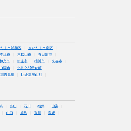
いたま市浦和区
さいたま市南区
本庄市
東松山市
春日部市
和光市
新座市
桶川市
久喜市
白岡市
北足立郡伊奈町
企郡吉見町
比企郡鳩山町
潟
富山
石川
福井
山梨
山口
徳島
香川
愛媛