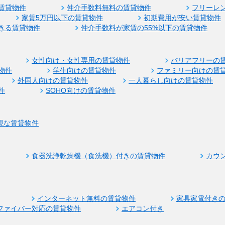
賃貸物件
仲介手数料無料の賃貸物件
フリーレ
家賃5万円以下の賃貸物件
初期費用が安い賃貸物件
きる賃貸物件
仲介手数料が家賃の55%以下の賃貸物件
女性向け・女性専用の賃貸物件
バリアフリーの
物件
学生向けの賃貸物件
ファミリー向けの賃
外国人向けの賃貸物件
一人暮らし向けの賃貸物件
件
SOHO向けの賃貸物件
視な賃貸物件
食器洗浄乾燥機（食洗機）付きの賃貸物件
カウ
インターネット無料の賃貸物件
家具家電付き
ファイバー対応の賃貸物件
エアコン付き