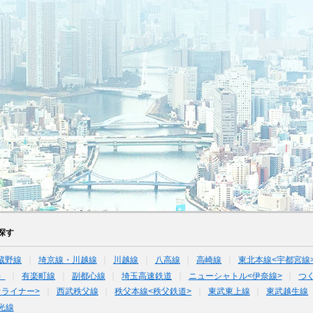
探す
蔵野線
埼京線・川越線
川越線
八高線
高崎線
東北本線<宇都宮線
）
有楽町線
副都心線
埼玉高速鉄道
ニューシャトル<伊奈線>
つ
オライナー>
西武秩父線
秩父本線<秩父鉄道>
東武東上線
東武越生線
光線