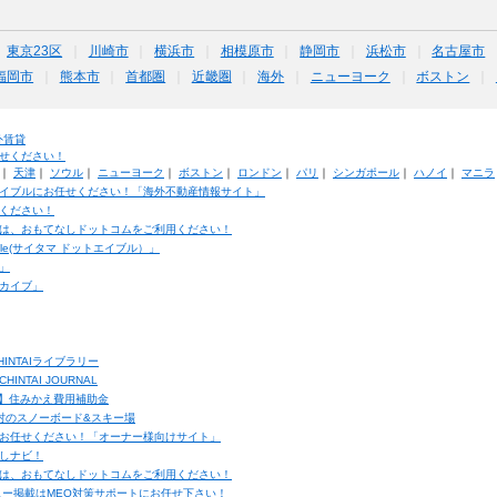
東京23区
川崎市
横浜市
相模原市
静岡市
浜松市
名古屋市
福岡市
熊本市
首都圏
近畿圏
海外
ニューヨーク
ボストン
外賃貸
せください！
｜
天津
｜
ソウル
｜
ニューヨーク
｜
ボストン
｜
ロンドン
｜
パリ
｜
シンガポール
｜
ハノイ
｜
マニラ
イブルにお任せください！「海外不動産情報サイト」
ください！
は、おもてなしドットコムをご利用ください！
ble(サイタマ ドットエイブル）」
」
カイブ」
INTAIライブラリー
TAI JOURNAL
ク】住みかえ費用補助金
馬村のスノーボード&スキー場
お任せください！「オーナー様向けサイト」
しナビ！
は、おもてなしドットコムをご利用ください！
ュー掲載はMEO対策サポートにお任せ下さい！