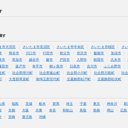
す
探す
ま市大宮区
さいたま市見沼区
さいたま市中央区
さいたま市桜区
さ
市
熊谷市
川口市
行田市
秩父市
所沢市
飯能市
加須市
尾市
草加市
越谷市
蕨市
戸田市
入間市
朝霞市
志木市
蓮田市
坂戸市
幸手市
鶴ヶ島市
日高市
吉川市
ふじみ野市
生町
比企郡滑川町
比企郡嵐山町
比企郡小川町
比企郡川島町
比
町
大里郡寄居町
南埼玉郡宮代町
北葛飾郡杉戸町
北葛飾郡松伏町
山形
福島
茨城
栃木
群馬
埼玉
千葉
東京
神奈川
新
賀
京都
大阪
兵庫
奈良
和歌山
鳥取
島根
岡山
広島
分
宮崎
鹿児島
沖縄