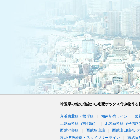
埼玉県の他の沿線から宅配ボックス付き物件を
京浜東北線・根岸線
湘南新宿ライン
武
上越新幹線（首都圏）
北陸新幹線（甲信越
西武池袋線
西武狭山線
西武山口線<レ
東武伊勢崎線・スカイツリーライン
東武日