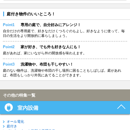
庭付き物件のいいところ！
Point1
専用の庭で、自分好みにアレンジ！
自分だけの専用庭で、好きなだけくつろぐのもよし。好きなように使って、毎
日の生活をより開放的に暮らしましょう。
Point2
家が好き、でも外も好きな人にも！
庭があれば、家にいながら外の開放感を味わえます。
Point3
洗濯物や、布団も干しやすい！
庭のない物件は、洗濯物や布団の干し場所に困ることもしばしば。庭があれ
ば、布団もしっかり外気にあてることができます。
その他の特集一覧
室内設備
オール電化
庭付き