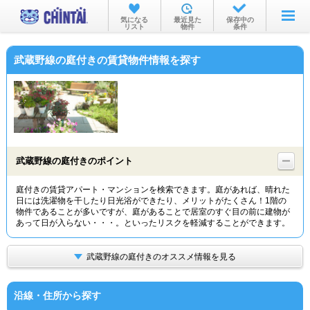
お部屋を探す
気になる
最近見た
保存中の
リスト
物件
条件
沿線・駅から
武蔵野線の庭付きの賃貸物件情報を探す
住所から
家賃相場から
通勤通学時間から
物件特集から
武蔵野線の庭付きのポイント
不動産会社から
庭付きの賃貸アパート・マンションを検索できます。庭があれば、晴れた
日には洗濯物を干したり日光浴ができたり、メリットがたくさん！1階の
TOP
物件であることが多いですが、庭があることで居室のすぐ目の前に建物が
あって日が入らない・・・。といったリスクを軽減することができます。
武蔵野線の庭付きのオススメ情報を見る
沿線・住所から探す