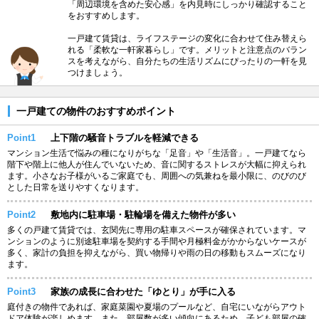
「周辺環境を含めた安心感」を内見時にしっかり確認すること
をおすすめします。
一戸建て賃貸は、ライフステージの変化に合わせて住み替えら
れる「柔軟な一軒家暮らし」です。メリットと注意点のバラン
スを考えながら、自分たちの生活リズムにぴったりの一軒を見
つけましょう。
一戸建ての物件のおすすめポイント
Point1
上下階の騒音トラブルを軽減できる
マンション生活で悩みの種になりがちな「足音」や「生活音」。一戸建てなら
階下や階上に他人が住んでいないため、音に関するストレスが大幅に抑えられ
ます。小さなお子様がいるご家庭でも、周囲への気兼ねを最小限に、のびのび
とした日常を送りやすくなります。
Point2
敷地内に駐車場・駐輪場を備えた物件が多い
多くの戸建て賃貸では、玄関先に専用の駐車スペースが確保されています。マ
ンションのように別途駐車場を契約する手間や月極料金がかからないケースが
多く、家計の負担を抑えながら、買い物帰りや雨の日の移動もスムーズになり
ます。
Point3
家族の成長に合わせた「ゆとり」が手に入る
庭付きの物件であれば、家庭菜園や夏場のプールなど、自宅にいながらアウト
ドア体験が楽しめます。また、部屋数が多い傾向にあるため、子ども部屋の確