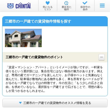
お部屋を探す
気になる
最近見た
保存中の
リスト
物件
条件
沿線・駅から
三郷市の一戸建ての賃貸物件情報を探す
住所から
家賃相場から
通勤通学時間から
物件特集から
三郷市の一戸建ての賃貸物件のポイント
不動産会社から
「賃貸＝マンション・アパート」というイメージが強いですが、一軒家を
借りるという選択肢には、集合住宅にはない独自の魅力があります。例え
TOP
ば、専用の庭でガーデニングを楽しんだり、お子様やペットと気兼ねなく
遊んだり。駐車場が敷地内にある物件も多く、車を所有するハードルが下
がるのも一戸建てならではの特徴です。今の生活に「もう少しの広さと自
由」を求めているなら、選択肢を一戸建てまで広げることで、理想の暮ら
しが見つかるかもしれません。
三郷市の一戸建ての賃貸物件のオススメ情報を見る