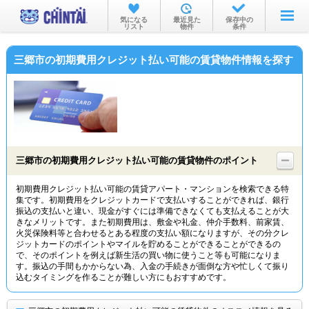
お部屋を探す
気になる
最近見た
保存中の
リスト
物件
条件
沿線・駅から
三郷市の初期費用クレジット払い可能の賃貸物件情報を探す
住所から
家賃相場から
通勤通学時間から
物件特集から
三郷市の初期費用クレジット払い可能の賃貸物件のポイント
不動産会社から
初期費用クレジット払い可能の賃貸アパート・マンションを検索できる特
集です。初期費用をクレジットカードで支払いすることができれば、銀行
TOP
振込の支払いと違い、現金がすぐには準備できなくても支払えることが大
きなメリットです。また初期費用は、敷金や礼金、仲介手数料、前家賃、
火災保険料等と合わせるとある程度の支払い額になりますが、その分クレ
ジットカードのポイントやマイルを貯めることができることができるの
で、そのポイントを例えば新生活の買い物に使うこと等も可能になりま
す。振込の手間もかからない為、入金の手続きが面倒な方や忙しくて振り
込むタイミングを作ることが難しい方にもおすすめです。