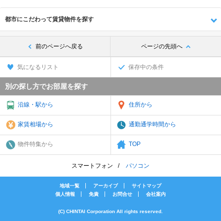
都市にこだわって賃貸物件を探す
前のページへ戻る
ページの先頭へ
気になるリスト
保存中の条件
別の探し方でお部屋を探す
沿線・駅から
住所から
家賃相場から
通勤通学時間から
物件特集から
TOP
スマートフォン
パソコン
地域一覧
アーカイブ
サイトマップ
個人情報
免責
お問合せ
会社案内
(C) CHINTAI Corporation All rights reserved.