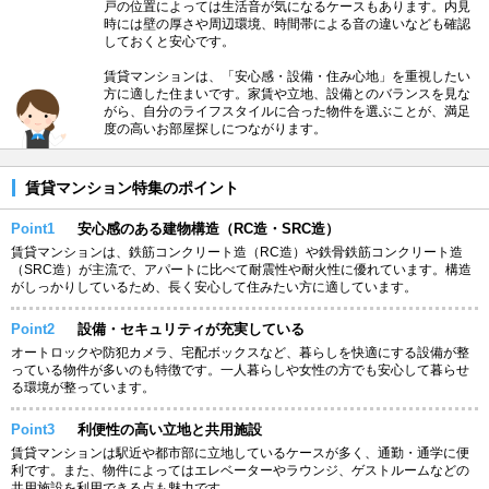
戸の位置によっては生活音が気になるケースもあります。内見
時には壁の厚さや周辺環境、時間帯による音の違いなども確認
しておくと安心です。
賃貸マンションは、「安心感・設備・住み心地」を重視したい
方に適した住まいです。家賃や立地、設備とのバランスを見な
がら、自分のライフスタイルに合った物件を選ぶことが、満足
度の高いお部屋探しにつながります。
賃貸マンション特集のポイント
Point1
安心感のある建物構造（RC造・SRC造）
賃貸マンションは、鉄筋コンクリート造（RC造）や鉄骨鉄筋コンクリート造
（SRC造）が主流で、アパートに比べて耐震性や耐火性に優れています。構造
がしっかりしているため、長く安心して住みたい方に適しています。
Point2
設備・セキュリティが充実している
オートロックや防犯カメラ、宅配ボックスなど、暮らしを快適にする設備が整
っている物件が多いのも特徴です。一人暮らしや女性の方でも安心して暮らせ
る環境が整っています。
Point3
利便性の高い立地と共用施設
賃貸マンションは駅近や都市部に立地しているケースが多く、通勤・通学に便
利です。また、物件によってはエレベーターやラウンジ、ゲストルームなどの
共用施設を利用できる点も魅力です。