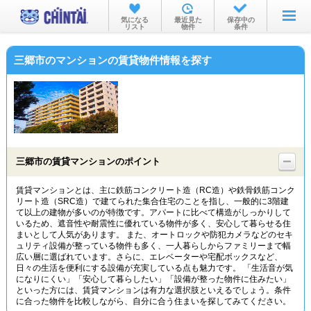
お部屋を探す
気になる
最近見た
保存中の
リスト
物件
条件
沿線・駅から
三郷市のマンションの賃貸物件情報を探す
住所から
家賃相場から
通勤通学時間から
物件特集から
三郷市の賃貸マンションのポイント
不動産会社から
賃貸マンションとは、主に鉄筋コンクリート造（RC造）や鉄骨鉄筋コンク
リート造（SRC造）で建てられた集合住宅のことを指し、一般的に3階建
TOP
て以上の建物が多いのが特徴です。アパートに比べて構造がしっかりして
いるため、遮音性や耐震性に優れている物件が多く、安心して暮らせる住
まいとして人気があります。 また、オートロックや防犯カメラなどのセキ
ュリティ設備が整っている物件も多く、一人暮らしからファミリーまで幅
広い層に選ばれています。さらに、エレベーターや宅配ボックスなど、
日々の生活を便利にする設備が充実している点も魅力です。 「生活音が気
になりにくい」「安心して暮らしたい」「設備が整った物件に住みたい」
といった方には、賃貸マンションは有力な選択肢といえるでしょう。条件
に合った物件を比較しながら、自分に合う住まいを探してみてください。