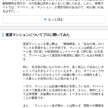
建物種別を指すが、その定義は意外とあいまいに感じられる。しかし、検索サ
イトでは「アパート」か「マンション」か選択項目があるので、何か違いがあ
るはずだ。...
もっと読む
賃貸マンションについてプロに聞いてみた
賃貸マンションを選ぶ際は、「建物構造」と「住み心地」のバ
ランスを意識することが大切です。マンションは鉄筋コンクリ
ート造（RC造）や鉄骨鉄筋コンクリート造（SRC造）が主流
で、アパートに比べて遮音性や耐震性に優れている点が特徴で
す。
特に、生活音が気になりやすい方や、長く安心して住みたい方
にとっては大きなメリットといえます。また、オートロックや
防犯カメラなどのセキュリティ設備が整っている物件も多く、
一人暮らしや女性の方にも人気があります。
一方で、マンションは設備や構造が充実している分、アパート
と比べて家賃が高くなる傾向があります。さらに、物件によっ
ては管理費・共益費がかかるため、トータルコストで比較する
ことが重要です。
また、「マンション＝必ず静か」とは限らず、間取りや隣接住