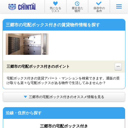
お部屋を探す
気になる
最近見た
保存中の
リスト
物件
条件
沿線・駅から
三郷市の宅配ボックス付きの賃貸物件情報を探す
住所から
家賃相場から
通勤通学時間から
物件特集から
三郷市の宅配ボックス付きのポイント
不動産会社から
宅配ボックス付きの賃貸アパート・マンションを検索できます。通販の受
け取りも楽々な宅配ボックスがある物件で生活してみませんか？
TOP
三郷市の宅配ボックス付きのオススメ情報を見る
沿線・住所から探す
三郷市の宅配ボックス付き