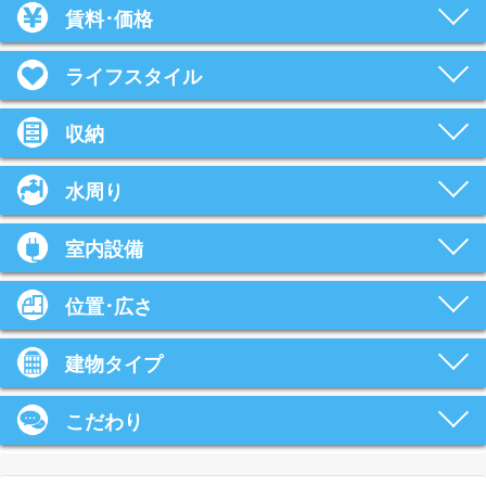
賃料･価格
ライフスタイル
収納
水周り
室内設備
位置･広さ
建物タイプ
こだわり