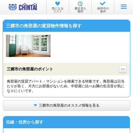
お部屋を探す
気になる
最近見た
保存中の
リスト
物件
条件
沿線・駅から
三郷市の角部屋の賃貸物件情報を探す
住所から
家賃相場から
通勤通学時間から
物件特集から
三郷市の角部屋のポイント
不動産会社から
角部屋の賃貸アパート・マンションを検索できる特集です。角部屋は日当
たりが良く、片方にお部屋がないため、中部屋に比べお隣の生活音が気に
TOP
なりにくいです。
三郷市の角部屋のオススメ情報を見る
沿線・住所から探す