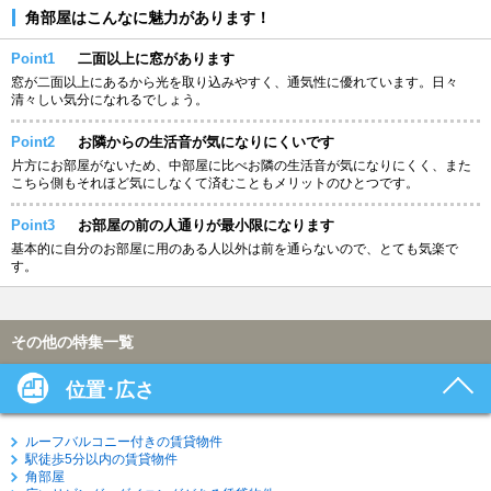
角部屋はこんなに魅力があります！
Point1
二面以上に窓があります
窓が二面以上にあるから光を取り込みやすく、通気性に優れています。日々
清々しい気分になれるでしょう。
Point2
お隣からの生活音が気になりにくいです
片方にお部屋がないため、中部屋に比べお隣の生活音が気になりにくく、また
こちら側もそれほど気にしなくて済むこともメリットのひとつです。
Point3
お部屋の前の人通りが最小限になります
基本的に自分のお部屋に用のある人以外は前を通らないので、とても気楽で
す。
その他の特集一覧
位置･広さ
ルーフバルコニー付きの賃貸物件
駅徒歩5分以内の賃貸物件
角部屋