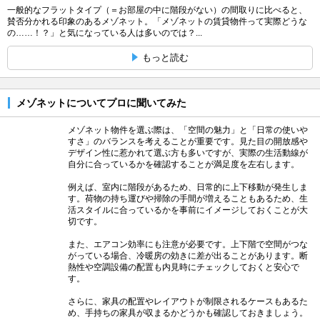
一般的なフラットタイプ（＝お部屋の中に階段がない）の間取りに比べると、
賛否分かれる印象のあるメゾネット。「メゾネットの賃貸物件って実際どうな
の……！？」と気になっている人は多いのでは？...
もっと読む
メゾネットについてプロに聞いてみた
メゾネット物件を選ぶ際は、「空間の魅力」と「日常の使いや
すさ」のバランスを考えることが重要です。見た目の開放感や
デザイン性に惹かれて選ぶ方も多いですが、実際の生活動線が
自分に合っているかを確認することが満足度を左右します。
例えば、室内に階段があるため、日常的に上下移動が発生しま
す。荷物の持ち運びや掃除の手間が増えることもあるため、生
活スタイルに合っているかを事前にイメージしておくことが大
切です。
また、エアコン効率にも注意が必要です。上下階で空間がつな
がっている場合、冷暖房の効きに差が出ることがあります。断
熱性や空調設備の配置も内見時にチェックしておくと安心で
す。
さらに、家具の配置やレイアウトが制限されるケースもあるた
め、手持ちの家具が収まるかどうかも確認しておきましょう。