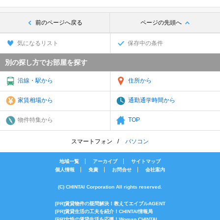
前のページへ戻る
ページの先頭へ
気になるリスト
保存中の条件
別の探し方でお部屋を探す
沿線・駅から
住所から
家賃相場から
通勤通学時間から
物件特集から
TOP
スマートフォン
パソコン
地域一覧
アーカイブ
サイトマップ
個人情報
免責
お問合せ
会社案内
(C) CHINTAI Corporation All rights reserved.
[PR]賃貸物件の疑問解決！教えてエイブルAGENT
[PR]賃貸生活の工夫を紹介！CHINTAI情報局
[PR]女性の賃貸生活を応援！Woman.CHINTAI