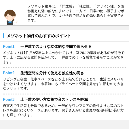
メゾネット物件は、「開放感」「独立性」「デザイン性」を兼
ね備えた魅力的な住まいです。一方で、日常の使い勝手まで考
慮して選ぶことで、より快適で満足度の高い暮らしを実現でき
ます。
メゾネット物件のおすすめポイント
Point1
一戸建てのような立体的な空間で暮らせる
メゾネットは1住戸が2層以上に分かれており、室内に内階段があるのが特徴で
す。上下に広がる空間を活かして、一戸建てのような感覚で暮らすことができ
ます。
Point2
生活空間を分けて使える独立性の高さ
リビングと寝室、仕事スペースなどを上下階で分けることで、生活にメリハリ
をつけやすくなります。来客時にもプライベート空間を見せずに済むのも大き
なメリットです。
Point3
上下階の使い方次第で音ストレスを軽減
自室内で生活音を分散できるため、一般的なワンフロアの物件よりも音のスト
レスを感じにくいケースがあります。お子さんがいる家庭や在宅時間が長い方
にも適しています。