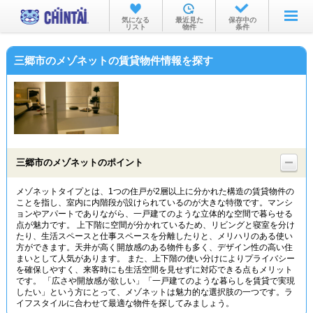
お部屋を探す
気になる
最近見た
保存中の
リスト
物件
条件
沿線・駅から
三郷市のメゾネットの賃貸物件情報を探す
住所から
家賃相場から
通勤通学時間から
物件特集から
三郷市のメゾネットのポイント
不動産会社から
メゾネットタイプとは、1つの住戸が2層以上に分かれた構造の賃貸物件の
ことを指し、室内に内階段が設けられているのが大きな特徴です。マンシ
TOP
ョンやアパートでありながら、一戸建てのような立体的な空間で暮らせる
点が魅力です。 上下階に空間が分かれているため、リビングと寝室を分け
たり、生活スペースと仕事スペースを分離したりと、メリハリのある使い
方ができます。天井が高く開放感のある物件も多く、デザイン性の高い住
まいとして人気があります。 また、上下階の使い分けによりプライバシー
を確保しやすく、来客時にも生活空間を見せずに対応できる点もメリット
です。 「広さや開放感が欲しい」「一戸建てのような暮らしを賃貸で実現
したい」という方にとって、メゾネットは魅力的な選択肢の一つです。ラ
イフスタイルに合わせて最適な物件を探してみましょう。