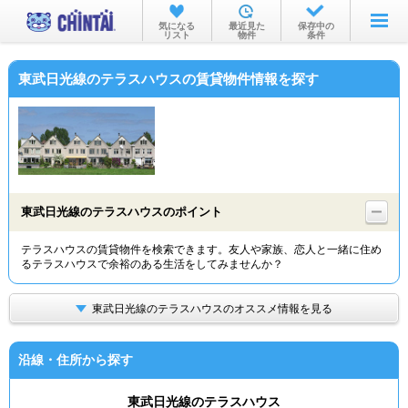
お部屋を探す
気になる
最近見た
保存中の
リスト
物件
条件
沿線・駅から
東武日光線のテラスハウスの賃貸物件情報を探す
住所から
家賃相場から
通勤通学時間から
物件特集から
東武日光線のテラスハウスのポイント
不動産会社から
テラスハウスの賃貸物件を検索できます。友人や家族、恋人と一緒に住め
るテラスハウスで余裕のある生活をしてみませんか？
TOP
東武日光線のテラスハウスのオススメ情報を見る
沿線・住所から探す
東武日光線のテラスハウス