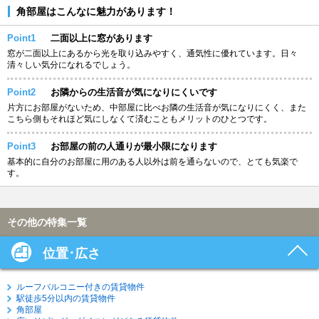
角部屋はこんなに魅力があります！
Point1
二面以上に窓があります
窓が二面以上にあるから光を取り込みやすく、通気性に優れています。日々
清々しい気分になれるでしょう。
Point2
お隣からの生活音が気になりにくいです
片方にお部屋がないため、中部屋に比べお隣の生活音が気になりにくく、また
こちら側もそれほど気にしなくて済むこともメリットのひとつです。
Point3
お部屋の前の人通りが最小限になります
基本的に自分のお部屋に用のある人以外は前を通らないので、とても気楽で
す。
その他の特集一覧
位置･広さ
ルーフバルコニー付きの賃貸物件
駅徒歩5分以内の賃貸物件
角部屋