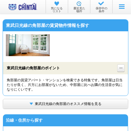
お部屋を探す
気になる
最近見た
保存中の
リスト
物件
条件
沿線・駅から
東武日光線の角部屋の賃貸物件情報を探す
住所から
家賃相場から
通勤通学時間から
物件特集から
東武日光線の角部屋のポイント
不動産会社から
角部屋の賃貸アパート・マンションを検索できる特集です。角部屋は日当
たりが良く、片方にお部屋がないため、中部屋に比べお隣の生活音が気に
TOP
なりにくいです。
東武日光線の角部屋のオススメ情報を見る
沿線・住所から探す