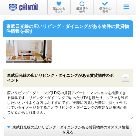
お部屋を探す
気になる
最近見た
保存中の
リスト
物件
条件
沿線・駅から
東武日光線の広いリビング・ダイニングがある物件の賃貸物
住所から
件情報を探す
家賃相場から
通勤通学時間から
物件特集から
東武日光線の広いリビング・ダイニングがある賃貸物件のポ
不動産会社から
イント
TOP
広いリビング・ダイニング(LDK)の賃貸アパート・マンションを検索でき
る特集です。リビング・ダイニングでゆったりTVを観たり、ソファを設置
したいというような方はおすすめです。実際に内見した際に、採寸や生活
しているイメージをすることでリビング・ダイニングの有効な活用法が見
つかるかもしれません。
東武日光線の広いリビング・ダイニングがある賃貸物件のオススメ情報
を見る