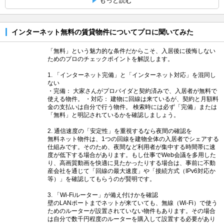
もっと読む
インターネット無料の賃貸物件についてプロに聞いてみた
「無料」という魅力的な条件だからこそ、入居後に後悔しない
ためのプロのチェックポイントを解説します。
1. 「インターネット完備」と「インターネット対応」を混同し
ない
・完備： 大家さんがプロバイダと契約済みで、入居者が無料で
使える物件。 ・対応： 建物に回線は来ているが、契約と月額料
金の支払いは自分で行う物件。 検索時には必ず「完備」または
「無料」と明記されているかを確認しましょう。
2. 通信速度の「安定性」を重視するなら夜間の確認を
無料ネット物件は、1つの回線を建物全体の入居者でシェアする
仕組みです。そのため、夜間など利用者が集中する時間帯に速
度が低下する場合があります。もし仕事でWeb会議を多用した
り、高画質動画を快適に見たかったりする場合は、事前に不動
産会社を通じて「回線の最大速度」や「接続方式（IPv6対応か
等）」を確認してもらうのが賢明です。
3. 「Wi-Fiルーター」が備え付けかを確認
壁のLANポートまでネットが来ていても、無線（Wi-Fi）で使う
ためのルーターが設置されていない物件もあります。その場合
は自分で数千円程度のルーターを購入して設置する必要があり