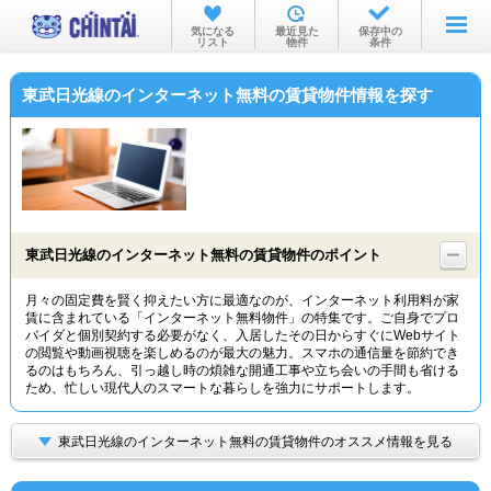
お部屋を探す
気になる
最近見た
保存中の
リスト
物件
条件
沿線・駅から
東武日光線のインターネット無料の賃貸物件情報を探す
住所から
家賃相場から
通勤通学時間から
物件特集から
東武日光線のインターネット無料の賃貸物件のポイント
不動産会社から
月々の固定費を賢く抑えたい方に最適なのが、インターネット利用料が家
賃に含まれている「インターネット無料物件」の特集です。ご自身でプロ
TOP
バイダと個別契約する必要がなく、入居したその日からすぐにWebサイト
の閲覧や動画視聴を楽しめるのが最大の魅力。スマホの通信量を節約でき
るのはもちろん、引っ越し時の煩雑な開通工事や立ち会いの手間も省ける
ため、忙しい現代人のスマートな暮らしを強力にサポートします。
東武日光線のインターネット無料の賃貸物件のオススメ情報を見る