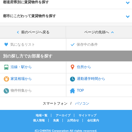
都道府県別に賃貸物件を探す
都市にこだわって賃貸物件を探す
前のページへ戻る
ページの先頭へ
気になるリスト
保存中の条件
別の探し方でお部屋を探す
沿線・駅から
住所から
家賃相場から
通勤通学時間から
物件特集から
TOP
スマートフォン
パソコン
地域一覧
アーカイブ
サイトマップ
個人情報
免責
お問合せ
会社案内
(C) CHINTAI Corporation All rights reserved.