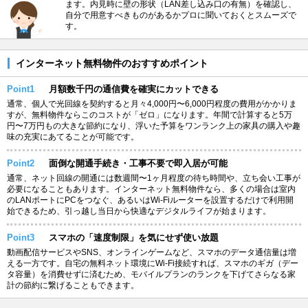
ます。内見時に壁の形状（LAN差し込み口の有無）を確認し、
自分で用意すべきものがあるかプロに聞いておくとスムーズで
す。
インターネット無料物件のおすすめポイント
Point1
月額数千円の通信費を確実にカットできる
通常、個人で光回線を契約すると月々4,000円〜6,000円程度の費用がかかりま
すが、無料物件ならこのコストが「ゼロ」になります。年間で計算すると5万
円〜7万円もの大きな節約になり、浮いた予算をワンランク上の家具の購入や趣
味の充実にあてることが可能です。
Point2
面倒な開通手続き・工事不要で即入居が可能
通常、ネット回線の開通には数週間〜1ヶ月程度の待ち時間や、立ち会い工事が
必要になることもあります。インターネット無料物件なら、多くの場合は室内
のLANポートにPCをつなぐ、あるいはWi-Fiルーターを設置するだけで利用開
始できるため、引っ越し当日から快適なデジタルライフが始まります。
Point3
スマホの「速度制限」を気にせず使い放題
動画配信サービスやSNS、オンラインゲームなど、スマホのデータ通信量は増
える一方です。自宅の無料ネット環境にWi-Fi接続すれば、スマホのギガ（デー
タ容量）を消費せずに済むため、モバイルプランのランクを下げてさらなる家
計の節約に繋げることもできます。