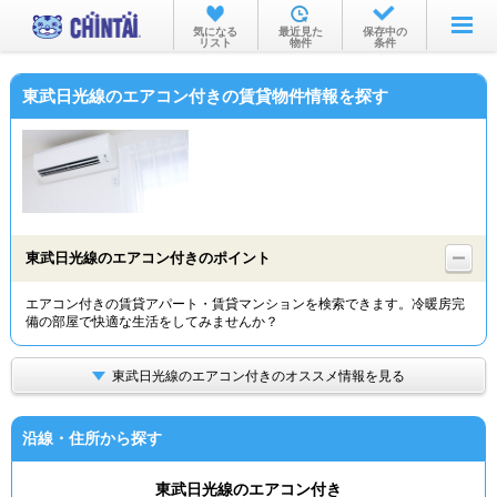
お部屋を探す
気になる
最近見た
保存中の
リスト
物件
条件
沿線・駅から
東武日光線のエアコン付きの賃貸物件情報を探す
住所から
家賃相場から
通勤通学時間から
物件特集から
東武日光線のエアコン付きのポイント
不動産会社から
エアコン付きの賃貸アパート・賃貸マンションを検索できます。冷暖房完
備の部屋で快適な生活をしてみませんか？
TOP
東武日光線のエアコン付きのオススメ情報を見る
沿線・住所から探す
東武日光線のエアコン付き