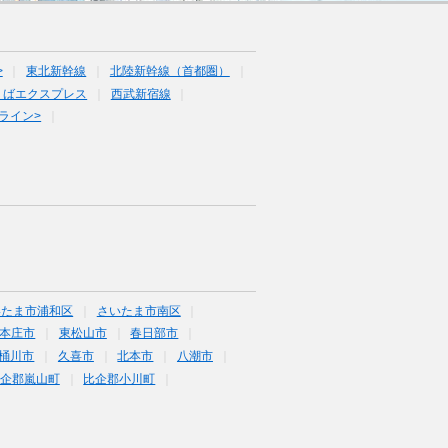
>
東北新幹線
北陸新幹線（首都圏）
くばエクスプレス
西武新宿線
ライン>
いたま市浦和区
さいたま市南区
本庄市
東松山市
春日部市
桶川市
久喜市
北本市
八潮市
企郡嵐山町
比企郡小川町