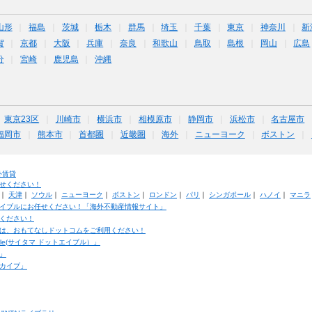
山形
福島
茨城
栃木
群馬
埼玉
千葉
東京
神奈川
新
賀
京都
大阪
兵庫
奈良
和歌山
鳥取
島根
岡山
広島
分
宮崎
鹿児島
沖縄
東京23区
川崎市
横浜市
相模原市
静岡市
浜松市
名古屋市
福岡市
熊本市
首都圏
近畿圏
海外
ニューヨーク
ボストン
外賃貸
せください！
｜
天津
｜
ソウル
｜
ニューヨーク
｜
ボストン
｜
ロンドン
｜
パリ
｜
シンガポール
｜
ハノイ
｜
マニラ
イブルにお任せください！「海外不動産情報サイト」
ください！
は、おもてなしドットコムをご利用ください！
ble(サイタマ ドットエイブル）」
」
カイブ」