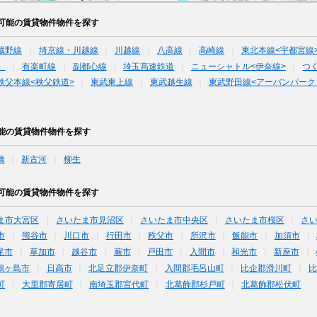
可能の賃貸物件物件を探す
蔵野線
埼京線・川越線
川越線
八高線
高崎線
東北本線<宇都宮線
）
有楽町線
副都心線
埼玉高速鉄道
ニューシャトル<伊奈線>
つ
秩父本線<秩父鉄道>
東武東上線
東武越生線
東武野田線<アーバンパーク
能の賃貸物件物件を探す
橋
新古河
柳生
可能の賃貸物件物件を探す
ま市大宮区
さいたま市見沼区
さいたま市中央区
さいたま市桜区
さ
市
熊谷市
川口市
行田市
秩父市
所沢市
飯能市
加須市
尾市
草加市
越谷市
蕨市
戸田市
入間市
和光市
新座市
鶴ヶ島市
日高市
北足立郡伊奈町
入間郡毛呂山町
比企郡滑川町
比
町
大里郡寄居町
南埼玉郡宮代町
北葛飾郡杉戸町
北葛飾郡松伏町