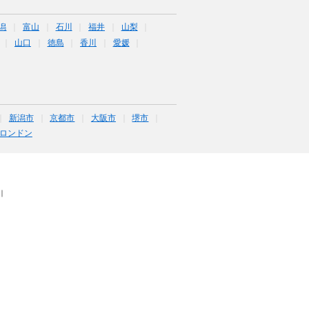
潟
富山
石川
福井
山梨
山口
徳島
香川
愛媛
新潟市
京都市
大阪市
堺市
ロンドン
｜