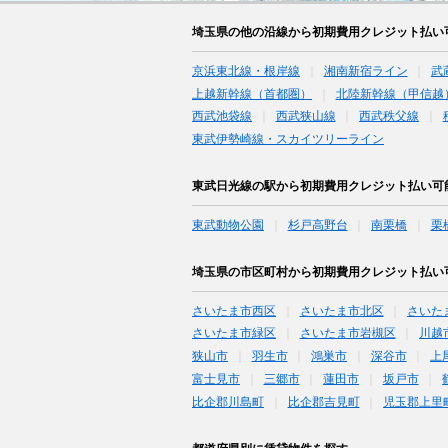
埼玉県の他の沿線から初期費用クレジット払い
京浜東北線・根岸線
湘南新宿ライン
武
上越新幹線（首都圏）
北陸新幹線（甲信越
西武池袋線
西武狭山線
西武秩父線
東武伊勢崎線・スカイツリーライン
東武日光線の駅から初期費用クレジット払い可
東武動物公園
杉戸高野台
南栗橋
栗
埼玉県の市区町村から初期費用クレジット払い
さいたま市西区
さいたま市北区
さいた
さいたま市緑区
さいたま市岩槻区
川越
狭山市
羽生市
鴻巣市
深谷市
上
富士見市
三郷市
蓮田市
坂戸市
比企郡川島町
比企郡吉見町
児玉郡上里