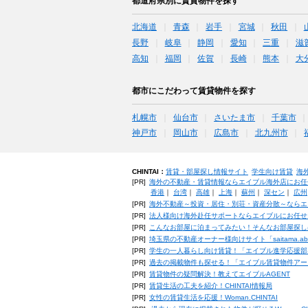
都道府県別に賃貸物件を探す
北海道
青森
岩手
宮城
秋田
長野
岐阜
静岡
愛知
三重
滋
高知
福岡
佐賀
長崎
熊本
大
都市にこだわって賃貸物件を探す
札幌市
仙台市
さいたま市
千葉市
神戸市
岡山市
広島市
北九州市
CHINTAI：
賃貸・部屋探し情報サイト
学生向け賃貸
海
[PR]
海外の不動産・賃貸情報ならエイブル海外店にお任
香港
｜
台湾
｜
高雄
｜
上海
｜
蘇州
｜
深セン
｜
広州
[PR]
海外不動産～投資・居住・別荘・資産分散～ならエ
[PR]
法人様向け海外赴任サポートならエイブルにお任せ
[PR]
こんなお部屋に泊まってみたい！そんなお部屋探し
[PR]
埼玉県の不動産オーナー様向けサイト「saitama.a
[PR]
学生の一人暮らし向け賃貸！「エイブル進学応援部
[PR]
過去の掲載物件も探せる！「エイブル賃貸物件アー
[PR]
賃貸物件の疑問解決！教えてエイブルAGENT
[PR]
賃貸生活の工夫を紹介！CHINTAI情報局
[PR]
女性の賃貸生活を応援！Woman.CHINTAI