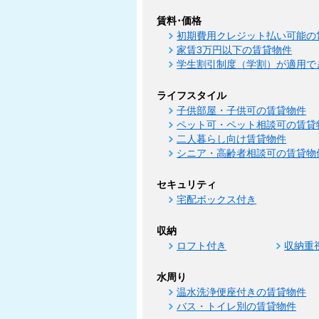
賃料･価格
初期費用クレジット払い可能の
家賃3万円以下の賃貸物件
学生割引制度（学割）が適用で
ライフスタイル
子供部屋・子供可の賃貸物件
ペット可・ペット相談可の賃貸
二人暮らし向け賃貸物件
シニア・高齢者相談可の賃貸物
セキュリティ
宅配ボックス付き
収納
ロフト付き
収納重
水周り
温水洗浄便座付きの賃貸物件
バス・トイレ別の賃貸物件