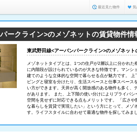
最近見た物件
気
ンパークライン>のメゾネットの賃貸物件情
東武野田線<アーバンパークライン>のメゾネット
メゾネットタイプとは、1つの住戸が2層以上に分かれた
に内階段が設けられているのが大きな特徴です。マンシ
建てのような立体的な空間で暮らせる点が魅力です。 上
ビングと寝室を分けたり、生活スペースと仕事スペース
い方ができます。天井が高く開放感のある物件も多く、
があります。 また、上下階の使い分けによりプライバシ
空間を見せずに対応できる点もメリットです。 「広さや
な暮らしを賃貸で実現したい」という方にとって、メゾ
す。ライフスタイルに合わせて最適な物件を探してみま