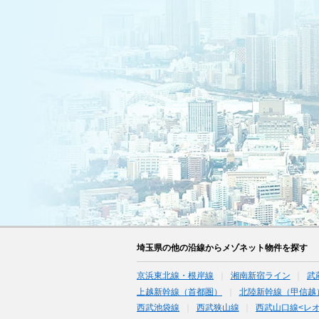
埼玉県の他の沿線からメゾネット物件を探す
京浜東北線・根岸線
湘南新宿ライン
武
上越新幹線（首都圏）
北陸新幹線（甲信越
西武池袋線
西武狭山線
西武山口線<レ