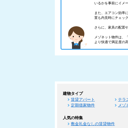
いるかを事前にイメ
また、エアコン効率
置も内見時にチェッ
さらに、家具の配置
メゾネット物件は、
より快適で満足度の
建物タイプ
賃貸アパート
テラ
定期借家物件
メゾ
人気の特集
敷金礼金なしの賃貸物件