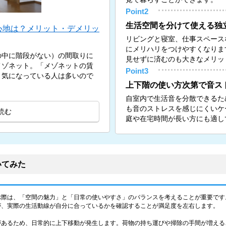
Point2
生活空間を分けて使える独
心地は？メリット・デメリッ
リビングと寝室、仕事スペース
にメリハリをつけやすくなりま
の中に階段がない）の間取りに
見せずに済むのも大きなメリッ
メゾネット。「メゾネットの賃
Point3
と気になっている人は多いので
上下階の使い方次第で音ス
自室内で生活音を分散できるた
も音のストレスを感じにくいケ
読む
庭や在宅時間が長い方にも適し
いてみた
ぶ際は、「空間の魅力」と「日常の使いやすさ」のバランスを考えることが重要です
が、実際の生活動線が自分に合っているかを確認することが満足度を左右します。
があるため、日常的に上下移動が発生します。荷物の持ち運びや掃除の手間が増える