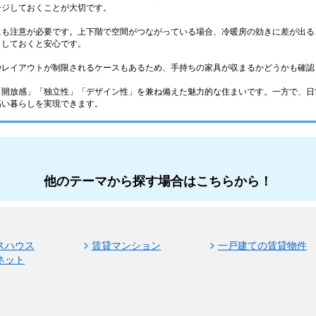
ージしておくことが大切です。
にも注意が必要です。上下階で空間がつながっている場合、冷暖房の効きに差が出る
クしておくと安心です。
やレイアウトが制限されるケースもあるため、手持ちの家具が収まるかどうかも確認
「開放感」「独立性」「デザイン性」を兼ね備えた魅力的な住まいです。一方で、日
高い暮らしを実現できます。
他のテーマから探す場合はこちらから！
スハウス
賃貸マンション
一戸建ての賃貸物件
ネット