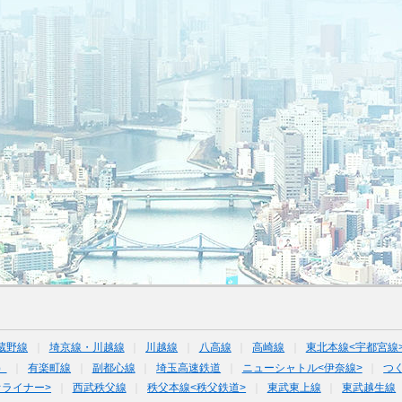
蔵野線
埼京線・川越線
川越線
八高線
高崎線
東北本線<宇都宮線
）
有楽町線
副都心線
埼玉高速鉄道
ニューシャトル<伊奈線>
つ
オライナー>
西武秩父線
秩父本線<秩父鉄道>
東武東上線
東武越生線