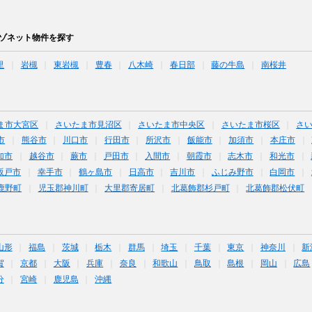
メゾネット物件を探す
里
岩槻
東岩槻
豊春
八木崎
春日部
藤の牛島
南桜井
ま市大宮区
さいたま市見沼区
さいたま市中央区
さいたま市桜区
さ
市
熊谷市
川口市
行田市
所沢市
飯能市
加須市
本庄市
加市
越谷市
蕨市
戸田市
入間市
朝霞市
志木市
和光市
坂戸市
幸手市
鶴ヶ島市
日高市
吉川市
ふじみ野市
白岡市
鹿野町
児玉郡神川町
大里郡寄居町
北葛飾郡杉戸町
北葛飾郡松伏町
山形
福島
茨城
栃木
群馬
埼玉
千葉
東京
神奈川
新
賀
京都
大阪
兵庫
奈良
和歌山
鳥取
島根
岡山
広島
分
宮崎
鹿児島
沖縄