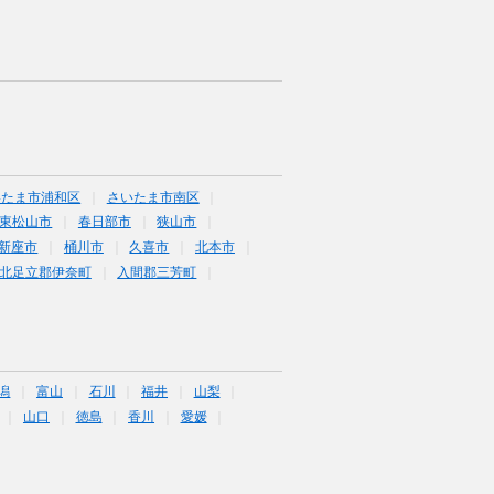
いたま市浦和区
さいたま市南区
東松山市
春日部市
狭山市
新座市
桶川市
久喜市
北本市
北足立郡伊奈町
入間郡三芳町
潟
富山
石川
福井
山梨
山口
徳島
香川
愛媛