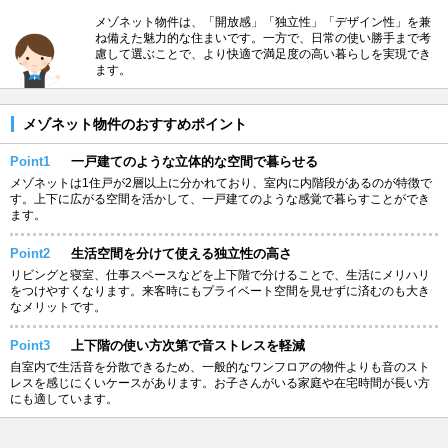
メゾネット物件は、「開放感」「独立性」「デザイン性」を兼
ね備えた魅力的な住まいです。一方で、日常の使い勝手まで考
慮して選ぶことで、より快適で満足度の高い暮らしを実現でき
ます。
メゾネット物件のおすすめポイント
Point1
一戸建てのような立体的な空間で暮らせる
メゾネットは1住戸が2層以上に分かれており、室内に内階段があるのが特徴で
す。上下に広がる空間を活かして、一戸建てのような感覚で暮らすことができ
ます。
Point2
生活空間を分けて使える独立性の高さ
リビングと寝室、仕事スペースなどを上下階で分けることで、生活にメリハリ
をつけやすくなります。来客時にもプライベート空間を見せずに済むのも大き
なメリットです。
Point3
上下階の使い方次第で音ストレスを軽減
自室内で生活音を分散できるため、一般的なワンフロアの物件よりも音のスト
レスを感じにくいケースがあります。お子さんがいる家庭や在宅時間が長い方
にも適しています。