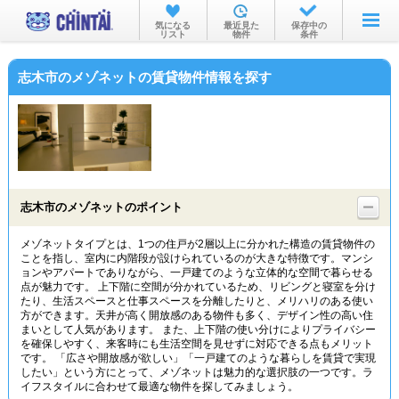
お部屋を探す
気になる
最近見た
保存中の
リスト
物件
条件
沿線・駅から
志木市のメゾネットの賃貸物件情報を探す
住所から
家賃相場から
通勤通学時間から
物件特集から
志木市のメゾネットのポイント
不動産会社から
メゾネットタイプとは、1つの住戸が2層以上に分かれた構造の賃貸物件の
ことを指し、室内に内階段が設けられているのが大きな特徴です。マンシ
TOP
ョンやアパートでありながら、一戸建てのような立体的な空間で暮らせる
点が魅力です。 上下階に空間が分かれているため、リビングと寝室を分け
たり、生活スペースと仕事スペースを分離したりと、メリハリのある使い
方ができます。天井が高く開放感のある物件も多く、デザイン性の高い住
まいとして人気があります。 また、上下階の使い分けによりプライバシー
を確保しやすく、来客時にも生活空間を見せずに対応できる点もメリット
です。 「広さや開放感が欲しい」「一戸建てのような暮らしを賃貸で実現
したい」という方にとって、メゾネットは魅力的な選択肢の一つです。ラ
イフスタイルに合わせて最適な物件を探してみましょう。