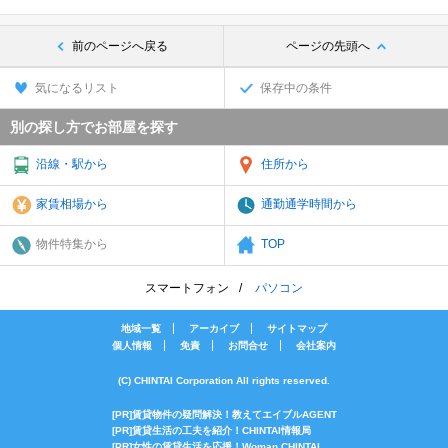
前のページへ戻る
ページの先頭へ
気になるリスト
保存中の条件
別の探し方でお部屋を探す
沿線・駅から
住所から
家賃相場から
通勤通学時間から
物件特集から
TOP
スマートフォン
パソコン
地域一覧
アーカイブ
サイトマップ
個人情報
免責
お問合せ
会社案内
(C) CHINTAI Corporation All rights reserved.
[PR]賃貸物件の疑問解決！教えてエイブルAGENT
[PR]賃貸生活の工夫を紹介！CHINTAI情報局
[PR]女性の賃貸生活を応援！Woman.CHINTAI