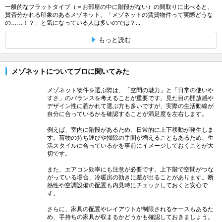
一般的なフラットタイプ（＝お部屋の中に階段がない）の間取りに比べると、
賛否分かれる印象のあるメゾネット。「メゾネットの賃貸物件って実際どうな
の……！？」と気になっている人は多いのでは？...
もっと読む
メゾネットについてプロに聞いてみた
メゾネット物件を選ぶ際は、「空間の魅力」と「日常の使いや
すさ」のバランスを考えることが重要です。見た目の開放感や
デザイン性に惹かれて選ぶ方も多いですが、実際の生活動線が
自分に合っているかを確認することが満足度を左右します。
例えば、室内に階段があるため、日常的に上下移動が発生しま
す。荷物の持ち運びや掃除の手間が増えることもあるため、生
活スタイルに合っているかを事前にイメージしておくことが大
切です。
また、エアコン効率にも注意が必要です。上下階で空間がつな
がっている場合、冷暖房の効きに差が出ることがあります。断
熱性や空調設備の配置も内見時にチェックしておくと安心で
す。
さらに、家具の配置やレイアウトが制限されるケースもあるた
め、手持ちの家具が収まるかどうかも確認しておきましょう。