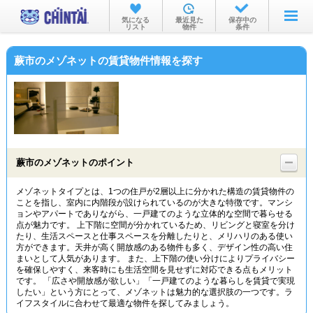
お部屋を探す
気になる
最近見た
保存中の
リスト
物件
条件
沿線・駅から
蕨市のメゾネットの賃貸物件情報を探す
住所から
家賃相場から
通勤通学時間から
物件特集から
蕨市のメゾネットのポイント
不動産会社から
メゾネットタイプとは、1つの住戸が2層以上に分かれた構造の賃貸物件の
ことを指し、室内に内階段が設けられているのが大きな特徴です。マンシ
TOP
ョンやアパートでありながら、一戸建てのような立体的な空間で暮らせる
点が魅力です。 上下階に空間が分かれているため、リビングと寝室を分け
たり、生活スペースと仕事スペースを分離したりと、メリハリのある使い
方ができます。天井が高く開放感のある物件も多く、デザイン性の高い住
まいとして人気があります。 また、上下階の使い分けによりプライバシー
を確保しやすく、来客時にも生活空間を見せずに対応できる点もメリット
です。 「広さや開放感が欲しい」「一戸建てのような暮らしを賃貸で実現
したい」という方にとって、メゾネットは魅力的な選択肢の一つです。ラ
イフスタイルに合わせて最適な物件を探してみましょう。