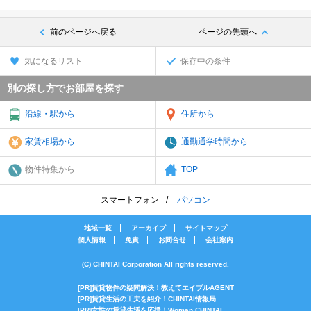
前のページへ戻る
ページの先頭へ
気になるリスト
保存中の条件
別の探し方でお部屋を探す
沿線・駅から
住所から
家賃相場から
通勤通学時間から
物件特集から
TOP
スマートフォン
パソコン
地域一覧
アーカイブ
サイトマップ
個人情報
免責
お問合せ
会社案内
(C) CHINTAI Corporation All rights reserved.
[PR]賃貸物件の疑問解決！教えてエイブルAGENT
[PR]賃貸生活の工夫を紹介！CHINTAI情報局
[PR]女性の賃貸生活を応援！Woman.CHINTAI