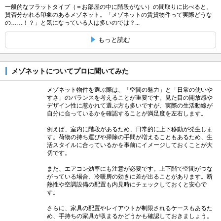
一般的なフラットタイプ（＝お部屋の中に階段がない）の間取りに比べると、
賛否分かれる印象のあるメゾネット。「メゾネットの賃貸物件って実際どうな
の……！？」と気になっている人は多いのでは？...
もっと読む
メゾネットについてプロに聞いてみた
メゾネット物件を選ぶ際は、「空間の魅力」と「日常の使いや
すさ」のバランスを考えることが重要です。見た目の開放感や
デザイン性に惹かれて選ぶ方も多いですが、実際の生活動線が
自分に合っているかを確認することが満足度を左右します。
例えば、室内に階段があるため、日常的に上下移動が発生しま
す。荷物の持ち運びや掃除の手間が増えることもあるため、生
活スタイルに合っているかを事前にイメージしておくことが大
切です。
また、エアコン効率にも注意が必要です。上下階で空間がつな
がっている場合、冷暖房の効きに差が出ることがあります。断
熱性や空調設備の配置も内見時にチェックしておくと安心で
す。
さらに、家具の配置やレイアウトが制限されるケースもあるた
め、手持ちの家具が収まるかどうかも確認しておきましょう。