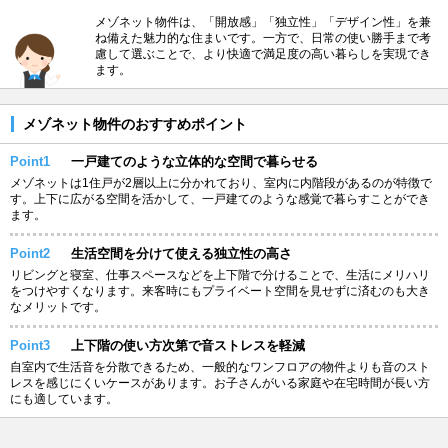
メゾネット物件は、「開放感」「独立性」「デザイン性」を兼
ね備えた魅力的な住まいです。一方で、日常の使い勝手まで考
慮して選ぶことで、より快適で満足度の高い暮らしを実現でき
ます。
メゾネット物件のおすすめポイント
Point1
一戸建てのような立体的な空間で暮らせる
メゾネットは1住戸が2層以上に分かれており、室内に内階段があるのが特徴で
す。上下に広がる空間を活かして、一戸建てのような感覚で暮らすことができ
ます。
Point2
生活空間を分けて使える独立性の高さ
リビングと寝室、仕事スペースなどを上下階で分けることで、生活にメリハリ
をつけやすくなります。来客時にもプライベート空間を見せずに済むのも大き
なメリットです。
Point3
上下階の使い方次第で音ストレスを軽減
自室内で生活音を分散できるため、一般的なワンフロアの物件よりも音のスト
レスを感じにくいケースがあります。お子さんがいる家庭や在宅時間が長い方
にも適しています。