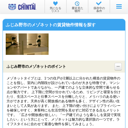
お部屋を探す
気になる
最近見た
保存中の
リスト
物件
条件
沿線・駅から
ふじみ野市のメゾネットの賃貸物件情報を探す
住所から
家賃相場から
通勤通学時間から
物件特集から
ふじみ野市のメゾネットのポイント
不動産会社から
メゾネットタイプとは、1つの住戸が2層以上に分かれた構造の賃貸物件の
ことを指し、室内に内階段が設けられているのが大きな特徴です。マンシ
TOP
ョンやアパートでありながら、一戸建てのような立体的な空間で暮らせる
点が魅力です。 上下階に空間が分かれているため、リビングと寝室を分け
たり、生活スペースと仕事スペースを分離したりと、メリハリのある使い
方ができます。天井が高く開放感のある物件も多く、デザイン性の高い住
まいとして人気があります。 また、上下階の使い分けによりプライバシー
を確保しやすく、来客時にも生活空間を見せずに対応できる点もメリット
です。 「広さや開放感が欲しい」「一戸建てのような暮らしを賃貸で実現
したい」という方にとって、メゾネットは魅力的な選択肢の一つです。ラ
イフスタイルに合わせて最適な物件を探してみましょう。