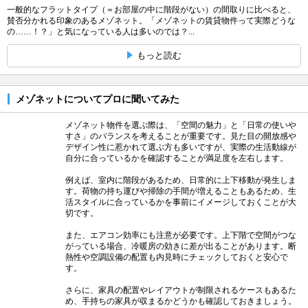
一般的なフラットタイプ（＝お部屋の中に階段がない）の間取りに比べると、
賛否分かれる印象のあるメゾネット。「メゾネットの賃貸物件って実際どうな
の……！？」と気になっている人は多いのでは？...
もっと読む
メゾネットについてプロに聞いてみた
メゾネット物件を選ぶ際は、「空間の魅力」と「日常の使いや
すさ」のバランスを考えることが重要です。見た目の開放感や
デザイン性に惹かれて選ぶ方も多いですが、実際の生活動線が
自分に合っているかを確認することが満足度を左右します。
例えば、室内に階段があるため、日常的に上下移動が発生しま
す。荷物の持ち運びや掃除の手間が増えることもあるため、生
活スタイルに合っているかを事前にイメージしておくことが大
切です。
また、エアコン効率にも注意が必要です。上下階で空間がつな
がっている場合、冷暖房の効きに差が出ることがあります。断
熱性や空調設備の配置も内見時にチェックしておくと安心で
す。
さらに、家具の配置やレイアウトが制限されるケースもあるた
め、手持ちの家具が収まるかどうかも確認しておきましょう。