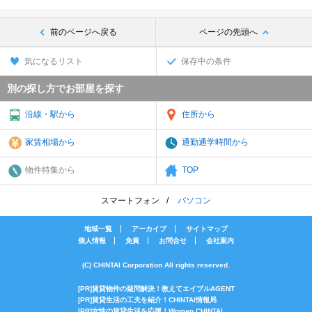
前のページへ戻る
ページの先頭へ
気になるリスト
保存中の条件
別の探し方でお部屋を探す
沿線・駅から
住所から
家賃相場から
通勤通学時間から
物件特集から
TOP
スマートフォン
パソコン
地域一覧
アーカイブ
サイトマップ
個人情報
免責
お問合せ
会社案内
(C) CHINTAI Corporation All rights reserved.
[PR]賃貸物件の疑問解決！教えてエイブルAGENT
[PR]賃貸生活の工夫を紹介！CHINTAI情報局
[PR]女性の賃貸生活を応援！Woman.CHINTAI