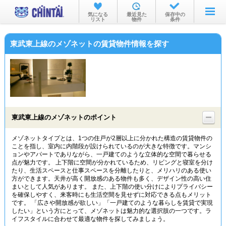
お部屋を探す
気になる
最近見た
保存中の
リスト
物件
条件
沿線・駅から
東武東上線のメゾネットの賃貸物件情報を探す
住所から
家賃相場から
通勤通学時間から
物件特集から
東武東上線のメゾネットのポイント
不動産会社から
メゾネットタイプとは、1つの住戸が2層以上に分かれた構造の賃貸物件の
ことを指し、室内に内階段が設けられているのが大きな特徴です。マンシ
TOP
ョンやアパートでありながら、一戸建てのような立体的な空間で暮らせる
点が魅力です。 上下階に空間が分かれているため、リビングと寝室を分け
たり、生活スペースと仕事スペースを分離したりと、メリハリのある使い
方ができます。天井が高く開放感のある物件も多く、デザイン性の高い住
まいとして人気があります。 また、上下階の使い分けによりプライバシー
を確保しやすく、来客時にも生活空間を見せずに対応できる点もメリット
です。 「広さや開放感が欲しい」「一戸建てのような暮らしを賃貸で実現
したい」という方にとって、メゾネットは魅力的な選択肢の一つです。ラ
イフスタイルに合わせて最適な物件を探してみましょう。