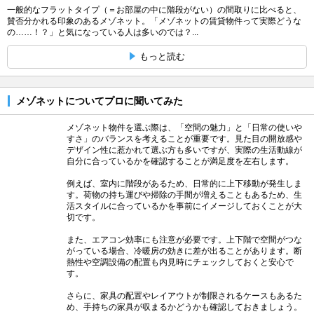
一般的なフラットタイプ（＝お部屋の中に階段がない）の間取りに比べると、
賛否分かれる印象のあるメゾネット。「メゾネットの賃貸物件って実際どうな
の……！？」と気になっている人は多いのでは？...
もっと読む
メゾネットについてプロに聞いてみた
メゾネット物件を選ぶ際は、「空間の魅力」と「日常の使いや
すさ」のバランスを考えることが重要です。見た目の開放感や
デザイン性に惹かれて選ぶ方も多いですが、実際の生活動線が
自分に合っているかを確認することが満足度を左右します。
例えば、室内に階段があるため、日常的に上下移動が発生しま
す。荷物の持ち運びや掃除の手間が増えることもあるため、生
活スタイルに合っているかを事前にイメージしておくことが大
切です。
また、エアコン効率にも注意が必要です。上下階で空間がつな
がっている場合、冷暖房の効きに差が出ることがあります。断
熱性や空調設備の配置も内見時にチェックしておくと安心で
す。
さらに、家具の配置やレイアウトが制限されるケースもあるた
め、手持ちの家具が収まるかどうかも確認しておきましょう。