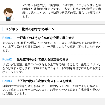
メゾネット物件は、「開放感」「独立性」「デザイン性」を兼
ね備えた魅力的な住まいです。一方で、日常の使い勝手まで考
慮して選ぶことで、より快適で満足度の高い暮らしを実現でき
ます。
メゾネット物件のおすすめポイント
Point1
一戸建てのような立体的な空間で暮らせる
メゾネットは1住戸が2層以上に分かれており、室内に内階段があるのが特徴で
す。上下に広がる空間を活かして、一戸建てのような感覚で暮らすことができ
ます。
Point2
生活空間を分けて使える独立性の高さ
リビングと寝室、仕事スペースなどを上下階で分けることで、生活にメリハリ
をつけやすくなります。来客時にもプライベート空間を見せずに済むのも大き
なメリットです。
Point3
上下階の使い方次第で音ストレスを軽減
自室内で生活音を分散できるため、一般的なワンフロアの物件よりも音のスト
レスを感じにくいケースがあります。お子さんがいる家庭や在宅時間が長い方
にも適しています。