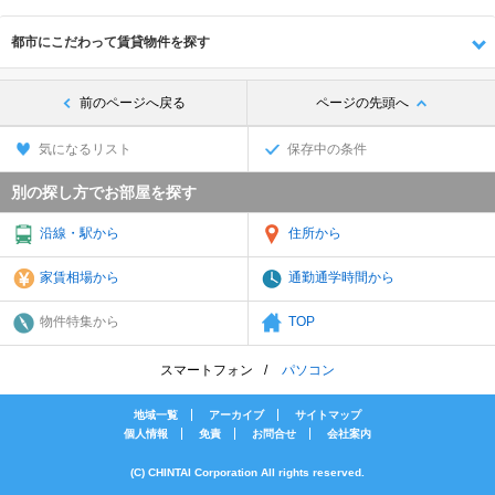
都市にこだわって賃貸物件を探す
前のページへ戻る
ページの先頭へ
気になるリスト
保存中の条件
別の探し方でお部屋を探す
沿線・駅から
住所から
家賃相場から
通勤通学時間から
物件特集から
TOP
スマートフォン
パソコン
地域一覧
アーカイブ
サイトマップ
個人情報
免責
お問合せ
会社案内
(C) CHINTAI Corporation All rights reserved.