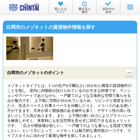
お部屋を探す
気になる
最近見た
保存中の
リスト
物件
条件
沿線・駅から
白岡市のメゾネットの賃貸物件情報を探す
住所から
家賃相場から
通勤通学時間から
物件特集から
白岡市のメゾネットのポイント
不動産会社から
メゾネットタイプとは、1つの住戸が2層以上に分かれた構造の賃貸物件の
ことを指し、室内に内階段が設けられているのが大きな特徴です。マンシ
TOP
ョンやアパートでありながら、一戸建てのような立体的な空間で暮らせる
点が魅力です。 上下階に空間が分かれているため、リビングと寝室を分け
たり、生活スペースと仕事スペースを分離したりと、メリハリのある使い
方ができます。天井が高く開放感のある物件も多く、デザイン性の高い住
まいとして人気があります。 また、上下階の使い分けによりプライバシー
を確保しやすく、来客時にも生活空間を見せずに対応できる点もメリット
です。 「広さや開放感が欲しい」「一戸建てのような暮らしを賃貸で実現
したい」という方にとって、メゾネットは魅力的な選択肢の一つです。ラ
イフスタイルに合わせて最適な物件を探してみましょう。