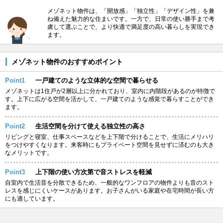
メゾネット物件は、「開放感」「独立性」「デザイン性」を兼
ね備えた魅力的な住まいです。一方で、日常の使い勝手まで考
慮して選ぶことで、より快適で満足度の高い暮らしを実現でき
ます。
メゾネット物件のおすすめポイント
Point1
一戸建てのような立体的な空間で暮らせる
メゾネットは1住戸が2層以上に分かれており、室内に内階段があるのが特徴で
す。上下に広がる空間を活かして、一戸建てのような感覚で暮らすことができ
ます。
Point2
生活空間を分けて使える独立性の高さ
リビングと寝室、仕事スペースなどを上下階で分けることで、生活にメリハリ
をつけやすくなります。来客時にもプライベート空間を見せずに済むのも大き
なメリットです。
Point3
上下階の使い方次第で音ストレスを軽減
自室内で生活音を分散できるため、一般的なワンフロアの物件よりも音のスト
レスを感じにくいケースがあります。お子さんがいる家庭や在宅時間が長い方
にも適しています。