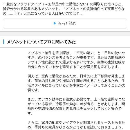
一般的なフラットタイプ（＝お部屋の中に階段がない）の間取りに比べると、
賛否分かれる印象のあるメゾネット。「メゾネットの賃貸物件って実際どうな
の……！？」と気になっている人は多いのでは？...
もっと読む
メゾネットについてプロに聞いてみた
メゾネット物件を選ぶ際は、「空間の魅力」と「日常の使いや
すさ」のバランスを考えることが重要です。見た目の開放感や
デザイン性に惹かれて選ぶ方も多いですが、実際の生活動線が
自分に合っているかを確認することが満足度を左右します。
例えば、室内に階段があるため、日常的に上下移動が発生しま
す。荷物の持ち運びや掃除の手間が増えることもあるため、生
活スタイルに合っているかを事前にイメージしておくことが大
切です。
また、エアコン効率にも注意が必要です。上下階で空間がつな
がっている場合、冷暖房の効きに差が出ることがあります。断
熱性や空調設備の配置も内見時にチェックしておくと安心で
す。
さらに、家具の配置やレイアウトが制限されるケースもあるた
め、手持ちの家具が収まるかどうかも確認しておきましょう。