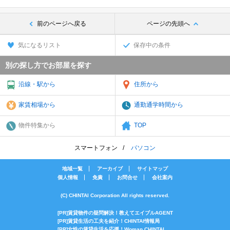
前のページへ戻る
ページの先頭へ
気になるリスト
保存中の条件
別の探し方でお部屋を探す
沿線・駅から
住所から
家賃相場から
通勤通学時間から
物件特集から
TOP
スマートフォン
パソコン
地域一覧
アーカイブ
サイトマップ
個人情報
免責
お問合せ
会社案内
(C) CHINTAI Corporation All rights reserved.
[PR]賃貸物件の疑問解決！教えてエイブルAGENT
[PR]賃貸生活の工夫を紹介！CHINTAI情報局
[PR]女性の賃貸生活を応援！Woman.CHINTAI